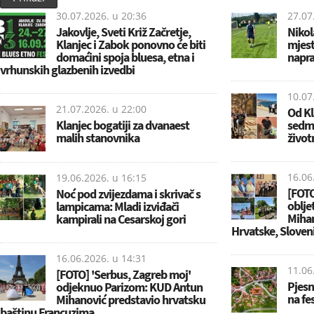
30.07.2026. u
20:36
27.07
Jakovlje, Sveti Križ Začretje,
Nikol
Klanjec i Zabok ponovno će biti
mjest
domaćini spoja bluesa, etna i
napra
vrhunskih glazbenih izvedbi
10.07
21.07.2026. u
22:00
Od Kl
Klanjec bogatiji za dvanaest
sedm
malih stanovnika
život
16.06
19.06.2026. u
16:15
[FOTO
Noć pod zvijezdama i skrivač s
oblje
lampicama: Mladi izviđači
Mihano
kampirali na Cesarskoj gori
Hrvatske, Slovenij
16.06.2026. u
14:31
11.06
[FOTO] 'Serbus, Zagreb moj'
Pjesni
odjeknuo Parizom: KUD Antun
na fes
Mihanović predstavio hrvatsku
baštinu Francuzima