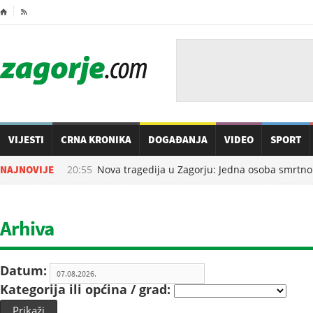
⌂

VIJESTI
CRNA KRONIKA
DOGAĐANJA
VIDEO
SPORT
07.08.2026. u
NAJNOVIJE
20:55
Nova tragedija u Zagorju: Jedna osoba smrtno s
Arhiva
Datum:
Kategorija ili općina / grad:
Prikaži