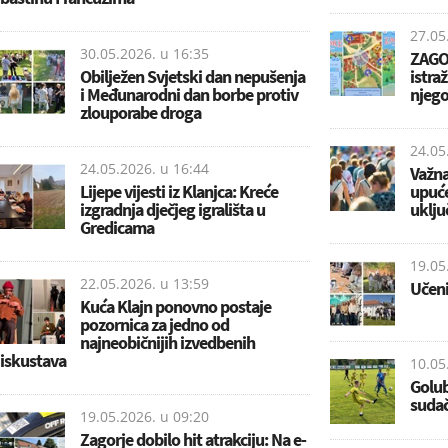
27.05
30.05.2026. u
16:35
ZAGOR
Obilježen Svjetski dan nepušenja
istra
i Međunarodni dan borbe protiv
njego
zlouporabe droga
24.05
24.05.2026. u
16:44
Važna
Lijepe vijesti iz Klanjca: Kreće
upuće
izgradnja dječjeg igrališta u
uklju
Gredicama
19.05
22.05.2026. u
13:59
Učeni
Kuća Klajn ponovno postaje
pozornica za jedno od
najneobičnijih izvedbenih
iskustava
10.05
Golub
suda
19.05.2026. u
09:20
Zagorje dobilo hit atrakciju: Na e-