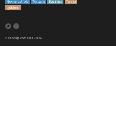
Noćna patrola
Turizam
Business
Tehno
Ljubimci


© ZAGORJE.COM 2007 - 2026