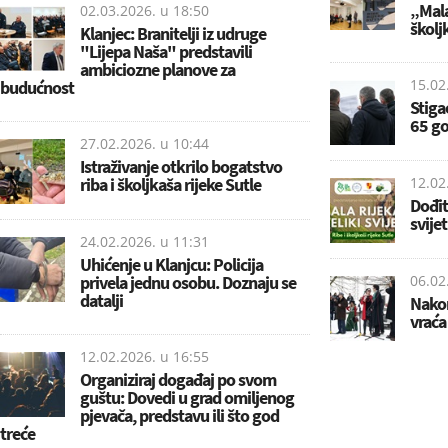
„Mala 
02.03.2026. u
18:50
školj
Klanjec: Branitelji iz udruge
"Lijepa Naša" predstavili
ambiciozne planove za
15.02
budućnost
Stiga
65 go
27.02.2026. u
10:44
Istraživanje otkrilo bogatstvo
riba i školjkaša rijeke Sutle
12.02
Dođit
svijet
24.02.2026. u
11:31
Uhićenje u Klanjcu: Policija
privela jednu osobu. Doznaju se
06.02
datalji
Nakon
vraća 
12.02.2026. u
16:55
Organiziraj događaj po svom
guštu: Dovedi u grad omiljenog
pjevača, predstavu ili što god
treće