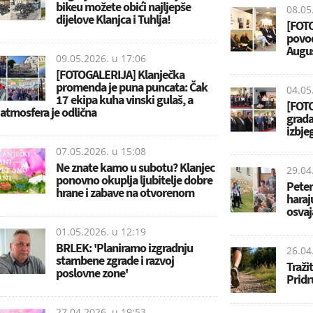
bikeu možete obići najljepše
08.05
dijelove Klanjca i Tuhlja!
[FOTO
povod
Augus
09.05.2026. u
17:06
[FOTOGALERIJA] Klanječka
promenda je puna puncata: Čak
04.05
17 ekipa kuha vinski gulaš, a
[FOTO
atmosfera je odlična
grada
izbj
07.05.2026. u
15:08
Ne znate kamo u subotu? Klanjec
29.04
ponovno okuplja ljubitelje dobre
Peter
hrane i zabave na otvorenom
haraj
osvaj
01.05.2026. u
12:19
BRLEK: 'Planiramo izgradnju
26.04
stambene zgrade i razvoj
Traži
poslovne zone'
Pridr
27.04.2026. u
19:53