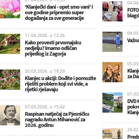
04.04
'Klanječki dani - opet smo vani' i
FOTO:
ove godine pripremio super
blagd
događanja za sve generacije
08.03
11.04.2026. u
12:26
Važna
Kako provesti prvomajsku
nedjelju? Imamo odličan
prijedlog iz Zagorja
05.03
Klanj
20.03.2026. u
19:29
za Da
Klanjec u akciji: Dođite i pomozite
riješiti problem koji svi vide, a
rijetki rješavaju
01.03
DVD K
pokre
07.03.2026. u
15:42
Klanj
Raspisan natječaj za Pjesničku
nagradu Antun Mihanović za
2026. godinu
26.02
Preds