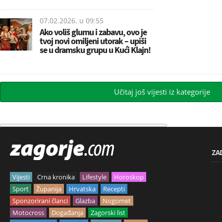
07.02.2026. u
09:55
Ako voliš glumu i zabavu, ovo je
tvoj novi omiljeni utorak – upiši
se u dramsku grupu u Kući Klajn!
Učitaj još vijesti iz kategorije
ZA
Vijesti
Crna kronika
Lifestyle
Horoskop
Sport
Županija
Hrvatska
Recepti
Sponzorirani članci
Glazba
Nogomet
Motocross
Događanja
Zagorski list