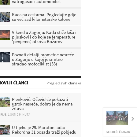
vatrogasac i automobilist
Kaos na cestama: Pogledajte gdje
su već sad kilometarske kolone
Vikend u Zagorju: Kada stiže kiša i
pljuskovi i do koje se temperature
'penjemo', otkriva Božarov
Poznati detalji prometne nesreće
u Zagorju u kojoj je smrtno
stradao motociklist (33)
OVIJI ČLANCI
Pregled svih članaka
Plenković: Očevid će pokazati
uzrok nesreće, dobro je da nema
žrtava
RIJE: 1 SATI 2 MINUTA
U tijeku je 29. Maraton lađa:
Rekordna 31 posada traži pobjedu
SLJEDEĆI ČLANAK
RIJE: 1 SATI 14 MINUTA