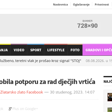
Naslovnica
Oglašavanje
Privatnost
ANJA
VIDEO
SPORT
LIFESTYLE
FOTO
GRADOVI I OPĆ
užbeno, teretni vlak je prošao kroz signal "STOJ"
08.08.2026. u
19
obila potporu za rad dječjih vrtića
NAJČ
V Zlatarsko zlato Facebook
30 studenog, 2023.
14:07
ok
Plus on Google+