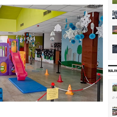
NAJN
P

P
