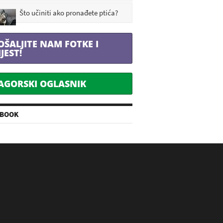
Što učiniti ako pronađete ptića?
OŠALJITE NAM FOTKE I
IJEST!
AGORSKI OGLASNIK
EBOOK