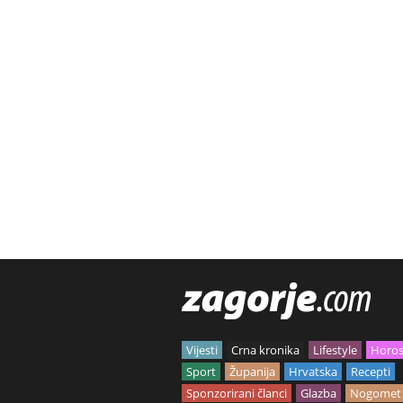
Vijesti
Crna kronika
Lifestyle
Horo
Sport
Županija
Hrvatska
Recepti
Sponzorirani članci
Glazba
Nogomet