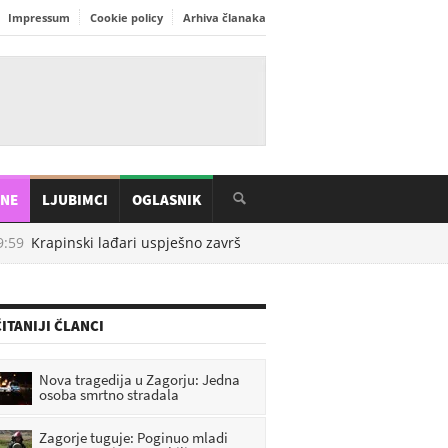
Impressum
Cookie policy
Arhiva članaka
INE
LJUBIMCI
OGLASNIK
:59
Krapinski lađari uspješno završili 29. Maraton lađa na Neretvi
ITANIJI ČLANCI
Nova tragedija u Zagorju: Jedna
osoba smrtno stradala
Zagorje tuguje: Poginuo mladi