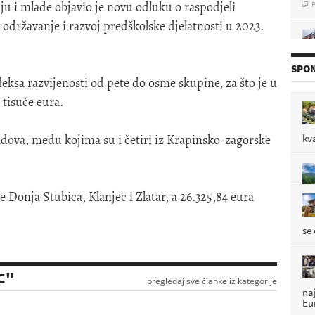
ju i mlade objavio je novu odluku o raspodjeli
 održavanje i razvoj predškolske djelatnosti u 2023.
P

SPON
eksa razvijenosti od pete do osme skupine, za što je u
tisuće eura.
P

radova, među kojima su i četiri iz Krapinsko-zagorske
kv
P

će Donja Stubica, Klanjec i Zlatar, a 26.325,84 eura
se
C"
pregledaj sve članke iz kategorije
na
Eu