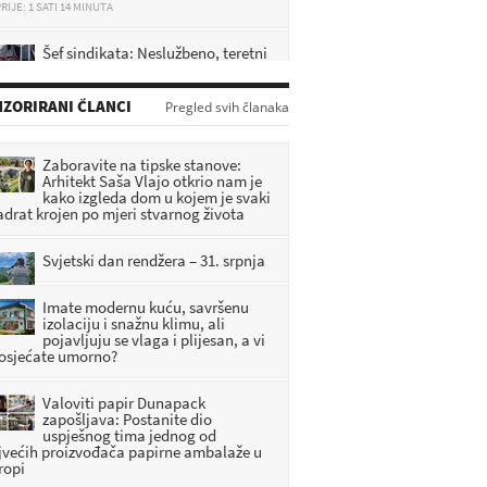
Šef sindikata: Neslužbeno, teretni
vlak je prošao kroz signal "STOJ"
RIJE: 5 MINUTA
ZORIRANI ČLANCI
Pregled svih članaka
Krapinski lađari uspješno završili
29. Maraton lađa na Neretvi
Zaboravite na tipske stanove:
RIJE: 12 MINUTA
Arhitekt Saša Vlajo otkrio nam je
kako izgleda dom u kojem je svaki
adrat krojen po mjeri stvarnog života
Teška nesreća: Motociklist
poginuo u sudaru s automobilom
RIJE: 47 MINUTA
Svjetski dan rendžera – 31. srpnja
Imate modernu kuću, savršenu
izolaciju i snažnu klimu, ali
pojavljuju se vlaga i plijesan, a vi
 osjećate umorno?
Valoviti papir Dunapack
zapošljava: Postanite dio
uspješnog tima jednog od
jvećih proizvođača papirne ambalaže u
ropi