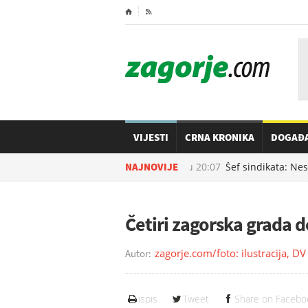
⌂

VIJESTI
CRNA KRONIKA
DOGAĐ
NAJNOVIJE
08.08.2026. u
20:07
Šef sindikata: Nesl
Četiri zagorska grada d
zagorje.com/foto: ilustracija, D
Autor:
ispis
Tweet
Share on Facebo