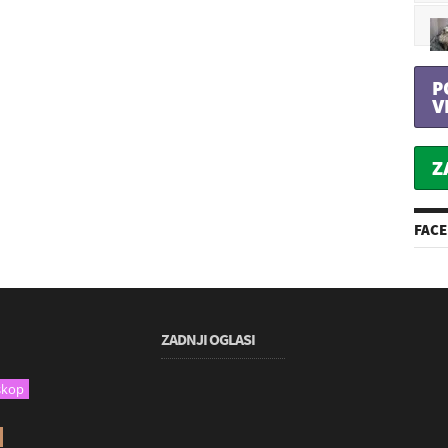
P
V
Z
FAC
ZADNJI OGLASI
skop