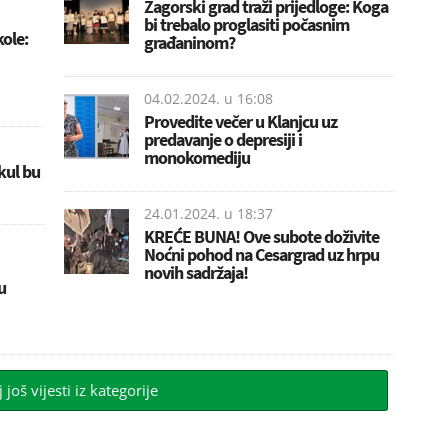
Zagorski grad traži prijedloge: Koga
bi trebalo proglasiti počasnim
kole:
građaninom?
04.02.2024. u
16:08
Provedite večer u Klanjcu uz
predavanje o depresiji i
monokomediju
kul bu
24.01.2024. u
18:37
KREĆE BUNA! Ove subote doživite
Noćni pohod na Cesargrad uz hrpu
novih sadržaja!
u
j još vijesti iz kategorije