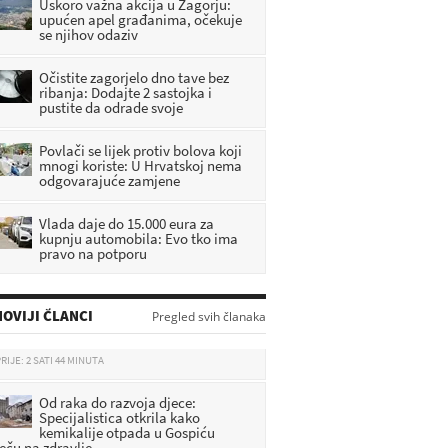
Uskoro važna akcija u Zagorju:
upućen apel građanima, očekuje
se njihov odaziv
Očistite zagorjelo dno tave bez
ribanja: Dodajte 2 sastojka i
pustite da odrade svoje
Povlači se lijek protiv bolova koji
mnogi koriste: U Hrvatskoj nema
odgovarajuće zamjene
Vlada daje do 15.000 eura za
kupnju automobila: Evo tko ima
pravo na potporu
DHMZ: Stiže fronta s pljuskovima i
grmljavinom, evo gdje će najviše
OVIJI ČLANCI
Pregled svih članaka
osvježiti
RIJE: 2 SATI 44 MINUTA
Od raka do razvoja djece:
Specijalistica otkrila kako
kemikalije otpada u Gospiću
ječu na zdravlje