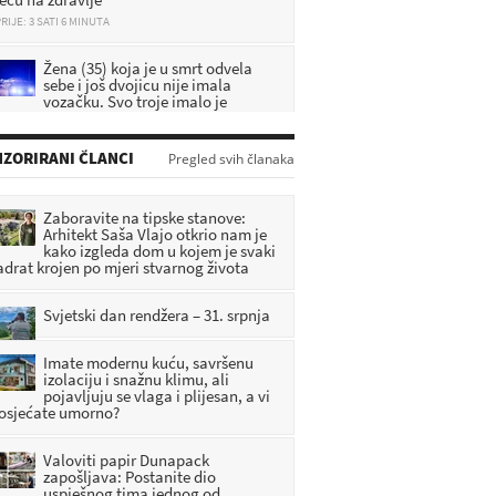
RIJE: 3 SATI 6 MINUTA
Žena (35) koja je u smrt odvela
sebe i još dvojicu nije imala
vozačku. Svo troje imalo je
icijski dosje
RIJE: 3 SATI 27 MINUTA
ZORIRANI ČLANCI
Pregled svih članaka
DA SE NE ZABORAVI: U Pregradi
predstavljena knjiga o zagorskim
braniteljima
Zaboravite na tipske stanove:
RIJE: 1 SATI 20 MINUTA
Arhitekt Saša Vlajo otkrio nam je
kako izgleda dom u kojem je svaki
adrat krojen po mjeri stvarnog života
[FOTO] Umjetnost, priče i
tradicija obilježili vikend u
Radoboju
Svjetski dan rendžera – 31. srpnja
RIJE: 2 SATI 12 MINUTA
Imate modernu kuću, savršenu
izolaciju i snažnu klimu, ali
pojavljuju se vlaga i plijesan, a vi
 osjećate umorno?
Valoviti papir Dunapack
zapošljava: Postanite dio
uspješnog tima jednog od