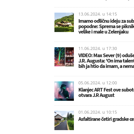
13.06.2024. u
14:15
Imamo odličnu ideju za su
popodne: Sprema se piknik
velike i male u Zelenjaku
11.06.2024. u
17:30
VIDEO: Max Sever (9) oduš
J.R. Augusta: 'On ima talent
bih ja htio da imam, a nem
05.06.2024. u
12:00
Klanjec ART Fest ove subot
otvara J.R August
01.06.2024. u
10:15
Asfaltirane četiri gradske c