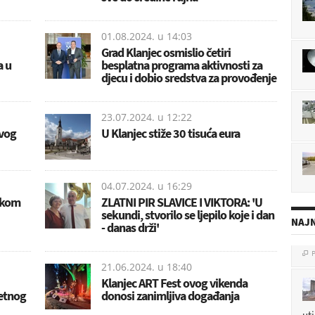
01.08.2024. u
14:03
Grad Klanjec osmislio četiri
a u
besplatna programa aktivnosti za
djecu i dobio sredstva za provođenje
23.07.2024. u
12:22
ovog
U Klanjec stiže 30 tisuća eura
04.07.2024. u
16:29
rskom
ZLATNI PIR SLAVICE I VIKTORA: 'U
sekundi, stvorilo se ljepilo koje i dan
NAJN
- danas drži'
P

21.06.2024. u
18:40
Klanjec ART Fest ovog vikenda
etnog
donosi zanimljiva događanja
ut