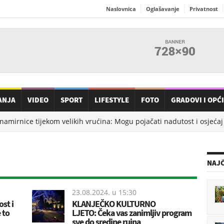
Naslovnica
Oglašavanje
Privatnost
ANJA
VIDEO
SPORT
LIFESTYLE
FOTO
GRADOVI I OPĆ
amirnice tijekom velikih vrućina: Mogu pojačati nadutost i osjećaj t
NAJČ
23.08.2024. u
15:30
st i
KLANJEČKO KULTURNO
 to
LJETO: Čeka vas zanimljiv program
sve do sredine rujna