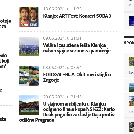
P

13.06.2024. u
11:36
Klanjec ART Fest: Koncert SOBA 9
botnje
 za
pol
P

09.06.2024. u
21:31
SPON
Velika i zaslužena fešta Klanjca
nakon sjajne sezone za pamćenje
evio
 koji
P

am'
03.06.2024. u
08:54
kv
FOTOGALERIJA: Oldtimeri stigli u
Zagorje
e
P

29.05.2024. u
21:48
U sjajnom ambijentu u Klanjcu
odigrano finale kupa NS KZŽ: Karlo
se
Deak pogodio za slavlje Gaja protiv
este
odlične Pregrade