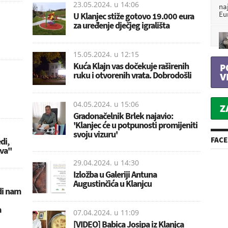
23.05.2024. u
14:06
na
Eu
U Klanjec stiže gotovo 19.000 eura
za uređenje dječjeg igrališta
15.05.2024. u
12:15
Kuća Klajn vas dočekuje raširenih
P
ruku i otvorenih vrata. Dobrodošli
V
04.05.2024. u
15:06
Z
Gradonačelnik Brlek najavio:
'Klanjec će u potpunosti promijeniti
svoju vizuru'
FAC
di,
va''
29.04.2024. u
14:30
Izložba u Galeriji Antuna
Augustinčića u Klanjcu
di nam
a
07.04.2024. u
11:09
[VIDEO] Babica Josipa iz Klanjca