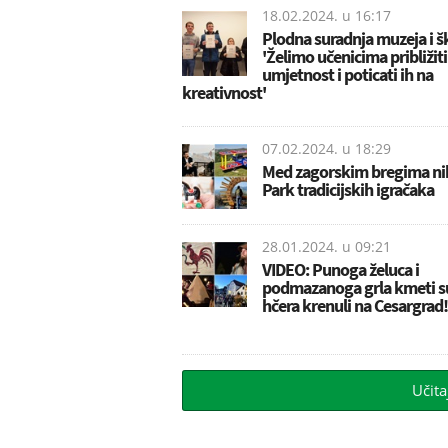
18.02.2024. u
16:17
Plodna suradnja muzeja i š
'Želimo učenicima približiti
umjetnost i poticati ih na
kreativnost'
07.02.2024. u
18:29
Med zagorskim bregima ni
Park tradicijskih igračaka
28.01.2024. u
09:21
VIDEO: Punoga želuca i
podmazanoga grla kmeti s
hčera krenuli na Cesargrad!
Učita