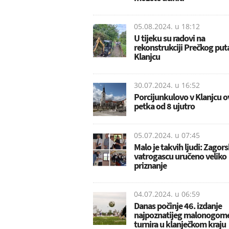
05.08.2024. u
18:12
U tijeku su radovi na
rekonstrukciji Prečkog put
Klanjcu
30.07.2024. u
16:52
Porcijunkulovo v Klanjcu 
petka od 8 ujutro
05.07.2024. u
07:45
Malo je takvih ljudi: Zago
vatrogascu uručeno veliko
priznanje
04.07.2024. u
06:59
Danas počinje 46. izdanje
najpoznatijeg malonogom
turnira u klanječkom kraju