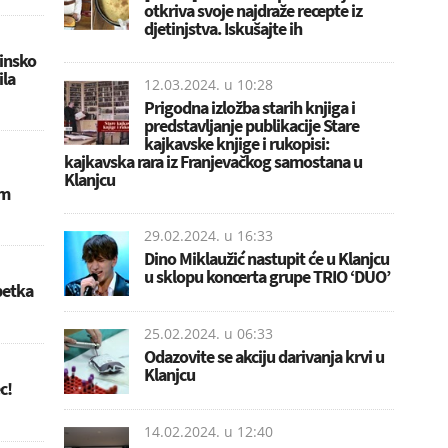
otkriva svoje najdraže recepte iz
djetinjstva. Iskušajte ih
pinsko
ila
12.03.2024. u
10:28
Prigodna izložba starih knjiga i
predstavljanje publikacije Stare
kajkavske knjige i rukopisi:
kajkavska rara iz Franjevačkog samostana u
Klanjcu
im
29.02.2024. u
16:33
Dino Miklaužić nastupit će u Klanjcu
u sklopu koncerta grupe TRIO ‘DUO’
petka
25.02.2024. u
06:33
Odazovite se akciju darivanja krvi u
Klanjcu
c!
14.02.2024. u
12:40