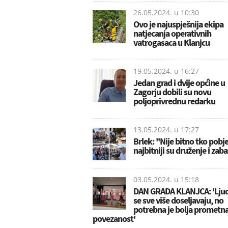
26.05.2024. u
10:30
Ovo je najuspješnija ekipa
natjecanja operativnih
vatrogasaca u Klanjcu
19.05.2024. u
16:27
Jedan grad i dvije općine u
Zagorju dobili su novu
poljoprivrednu redarku
13.05.2024. u
17:27
Brlek: ''Nije bitno tko pobje
najbitniji su druženje i zaba
03.05.2024. u
15:18
DAN GRADA KLANJCA: 'Lju
se sve više doseljavaju, no
potrebna je bolja prometn
povezanost'