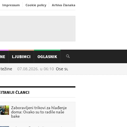
Impressum
Cookie policy
Arhiva članaka
INE
LJUBIMCI
OGLASNIK
ežine
07.08.2026. u
06:10
Ose su najaktivnije u kolovozu: Prirodni 
ITANIJI ČLANCI
Zaboravljeni trikovi za hlađenje
doma: Ovako su to radile naše
bake