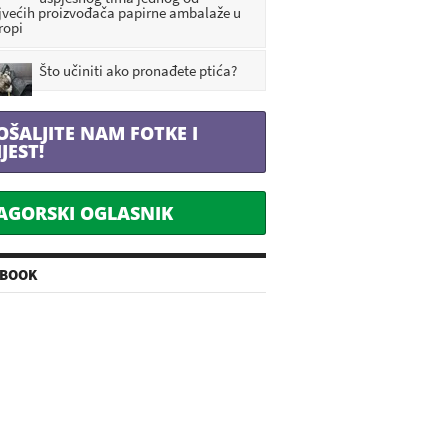
jvećih proizvođača papirne ambalaže u
ropi
Što učiniti ako pronađete ptića?
OŠALJITE NAM FOTKE I
IJEST!
AGORSKI OGLASNIK
EBOOK