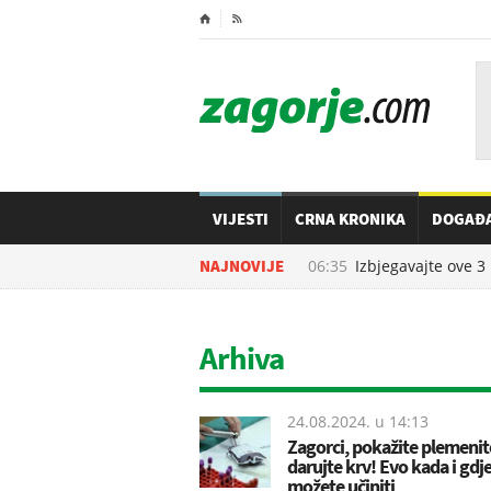
⌂

VIJESTI
CRNA KRONIKA
DOGAĐ
07.08.2026. u
NAJNOVIJE
06:35
Izbjegavajte ove 3 n
Arhiva
24.08.2024. u
14:13
Zagorci, pokažite plemenito
darujte krv! Evo kada i gdje
možete učiniti