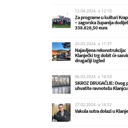
12.04.2024. u
12:10
Za programe u kulturi Kra
– zagorska županija dodijel
338.828,50 eura
20.03.2024. u
11:37
Najavljena rekonstrukcija:
Klanječki trg dobit će sasv
drugačiji izgled
06.03.2024. u
16:53
SKROZ DRUGAČIJE: Ovog 
uhvatite ravnotežu Klanjcu
27.02.2024. u
16:52
Vakula sutra dolazi u Klanje