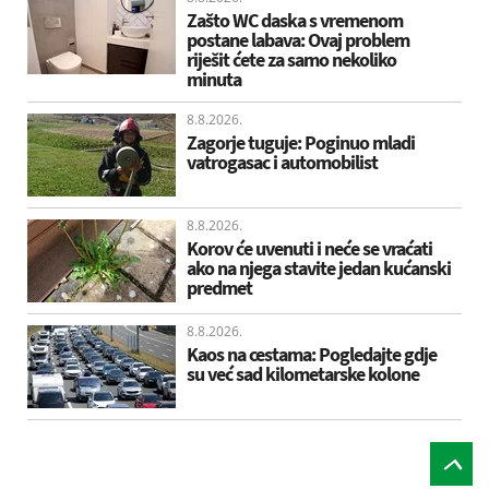
Zašto WC daska s vremenom
postane labava: Ovaj problem
riješit ćete za samo nekoliko
minuta
8.8.2026.
Zagorje tuguje: Poginuo mladi
vatrogasac i automobilist
8.8.2026.
Korov će uvenuti i neće se vraćati
ako na njega stavite jedan kućanski
predmet
8.8.2026.
Kaos na cestama: Pogledajte gdje
su već sad kilometarske kolone