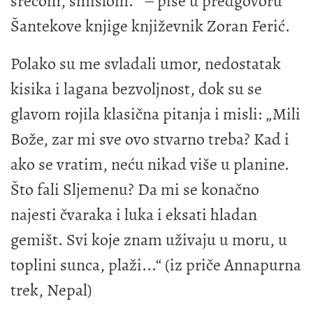
srećom, smislom.“ ‒ piše u predgovoru
Šantekove knjige književnik Zoran Ferić.
Polako su me svladali umor, nedostatak
kisika i lagana bezvoljnost, dok su se
glavom rojila klasična pitanja i misli: „Mili
Bože, zar mi sve ovo stvarno treba? Kad i
ako se vratim, neću nikad više u planine.
Što fali Sljemenu? Da mi se konačno
najesti čvaraka i luka i eksati hladan
gemišt. Svi koje znam uživaju u moru, u
toplini sunca, plaži...“ (iz priče Annapurna
trek, Nepal)