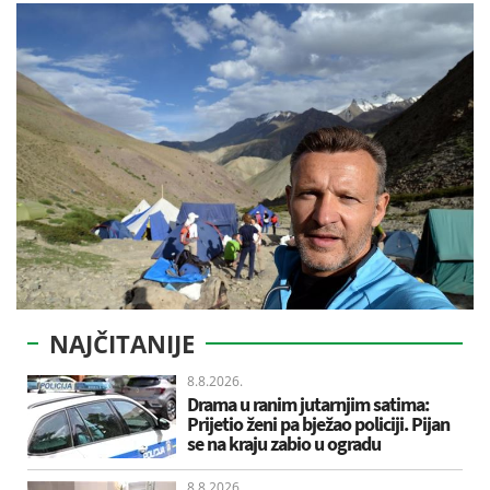
NAJČITANIJE
8.8.2026.
Drama u ranim jutarnjim satima:
Prijetio ženi pa bježao policiji. Pijan
se na kraju zabio u ogradu
8.8.2026.