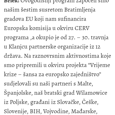
Brlek:
Ovogodišnji program započeli smo
našim šestim susretom Bratimljenja
gradova EU koji nam sufinancira
Europska komisija u okviru CERV
programa ,a okupio je od 27. – 30. travnja
u Klanjcu partnerske organizacije iz 12
država. Na raznovrsnim aktivnostima koje
smo pripremili u okviru projekta “Vrijeme
krize – šansa za europsko zajedništvo”
sudjelovali su naši partneri s Malte,
Španjolske, naš bratski grad Wilamowice
iz Poljske, građani iz Slovačke, Češke,
Slovenije, BIH, Vojvodine, Mađarske,