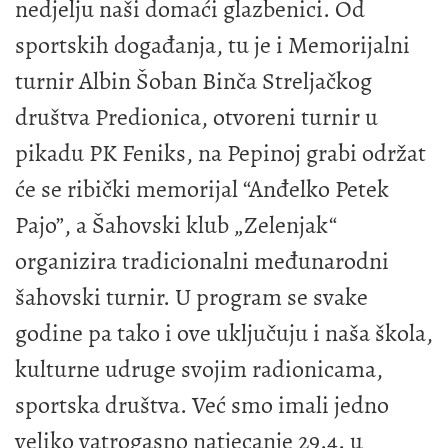
nedjelju naši domaći glazbenici. Od
sportskih događanja, tu je i Memorijalni
turnir Albin Šoban Binča Streljačkog
društva Predionica, otvoreni turnir u
pikadu PK Feniks, na Pepinoj grabi održat
će se ribički memorijal “Anđelko Petek
Pajo”, a Šahovski klub „Zelenjak“
organizira tradicionalni međunarodni
šahovski turnir. U program se svake
godine pa tako i ove uključuju i naša škola,
kulturne udruge svojim radionicama,
sportska društva. Već smo imali jedno
veliko vatrogasno natjecanje 29.4. u