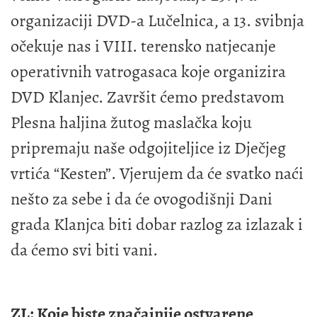
organizaciji DVD-a Lučelnica, a 13. svibnja
očekuje nas i VIII. terensko natjecanje
operativnih vatrogasaca koje organizira
DVD Klanjec. Završit ćemo predstavom
Plesna haljina žutog maslačka koju
pripremaju naše odgojiteljice iz Dječjeg
vrtića “Kesten”. Vjerujem da će svatko naći
nešto za sebe i da će ovogodišnji Dani
grada Klanjca biti dobar razlog za izlazak i
da ćemo svi biti vani.
ZL: Koje biste značajnije ostvarene