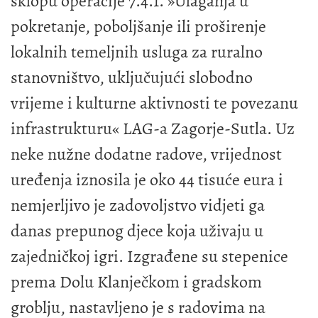
sklopu operacije 7.4.1. »Ulaganja u
pokretanje, poboljšanje ili proširenje
lokalnih temeljnih usluga za ruralno
stanovništvo, uključujući slobodno
vrijeme i kulturne aktivnosti te povezanu
infrastrukturu« LAG-a Zagorje-Sutla. Uz
neke nužne dodatne radove, vrijednost
uređenja iznosila je oko 44 tisuće eura i
nemjerljivo je zadovoljstvo vidjeti ga
danas prepunog djece koja uživaju u
zajedničkoj igri. Izgrađene su stepenice
prema Dolu Klanječkom i gradskom
groblju, nastavljeno je s radovima na