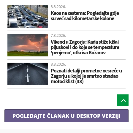
8.8.2026.
Kaos na cestama: Pogledajte gdje
su već sad kilometarske kolone
7.8.2026.
Vikend u Zagorju: Kada stiže kiša i
pljuskovi i do koje se temperature
'penjemo', otkriva Božarov
8.8.2026.
Poznati detalji prometne nesreće u
Zagorju u kojoj je smrtno stradao
motociklist (33)
POGLEDAJTE ČLANAK U DESKTOP VERZIJI