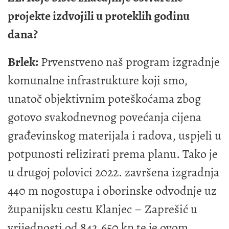
projekte izdvojili u proteklih godinu
dana?
Brlek:
Prvenstveno naš program izgradnje
komunalne infrastrukture koji smo,
unatoč objektivnim poteškoćama zbog
gotovo svakodnevnog povećanja cijena
građevinskog materijala i radova, uspjeli u
potpunosti relizirati prema planu. Tako je
u drugoj polovici 2022. završena izgradnja
440 m nogostupa i oborinske odvodnje uz
županijsku cestu Klanjec – Zaprešić u
vrijednosti od 842.650 kn te je ovom