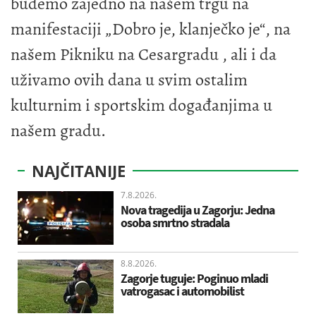
budemo zajedno na našem trgu na
manifestaciji „Dobro je, klanječko je“, na
našem Pikniku na Cesargradu , ali i da
uživamo ovih dana u svim ostalim
kulturnim i sportskim događanjima u
našem gradu.
NAJČITANIJE
7.8.2026.
Nova tragedija u Zagorju: Jedna
osoba smrtno stradala
8.8.2026.
Zagorje tuguje: Poginuo mladi
vatrogasac i automobilist