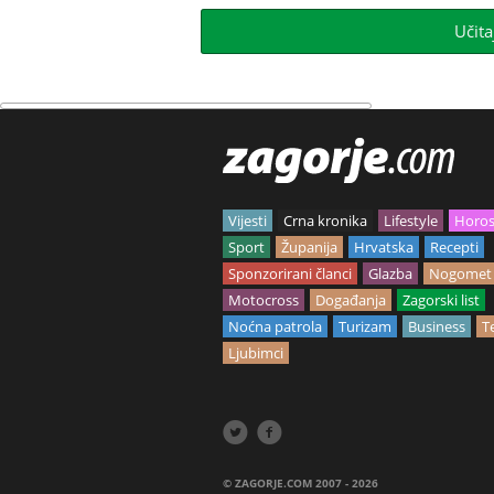
Učita
Vijesti
Crna kronika
Lifestyle
Horo
Sport
Županija
Hrvatska
Recepti
Sponzorirani članci
Glazba
Nogomet
Motocross
Događanja
Zagorski list
Noćna patrola
Turizam
Business
T
Ljubimci


© ZAGORJE.COM 2007 - 2026