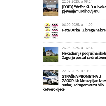
22.09.2025. u
08:24
[FOTO] ''Večer KUD-a i vok
pjevanja'' u Mihovljanu
06.09.2025. u
11:09
Peta Utrka ''Z brega na breg
26.08.2025. u
16:54
Nekadašnja područna škol
Zagorju postat će društve
22.07.2025. u
10:00
STRAŠNA PROMETNA U
ZAGORJU: Mrtav pijan izaz
sudar, u drugom autu bilo
četvero djece