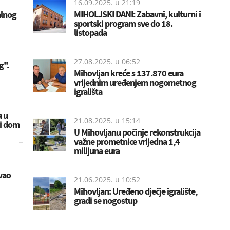
16.09.2025. u
21:19
MIHOLJSKI DANI: Zabavni, kulturni i
alnog
sportski program sve do 18.
listopada
27.08.2025. u
06:52
''.
Mihovljan kreće s 137.870 eura
vrijednim uređenjem nogometnog
igrališta
a u
21.08.2025. u
15:14
ni dom
U Mihovljanu počinje rekonstrukcija
važne prometnice vrijedna 1,4
milijuna eura
vao
21.06.2025. u
10:52
Mihovljan: Uređeno dječje igralište,
gradi se nogostup