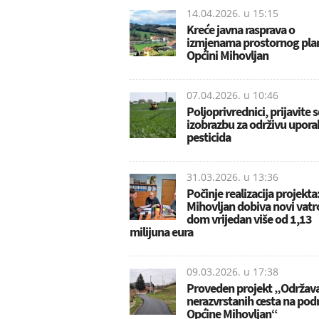
14.04.2026. u
15:15
Kreće javna rasprava o
izmjenama prostornog pla
Općini Mihovljan
07.04.2026. u
10:46
Poljoprivrednici, prijavite 
izobrazbu za održivu upor
pesticida
31.03.2026. u
13:36
Počinje realizacija projekta
Mihovljan dobiva novi vatr
dom vrijedan više od 1,13
milijuna eura
09.03.2026. u
17:38
Proveden projekt „Održav
nerazvrstanih cesta na pod
Općine Mihovljan“