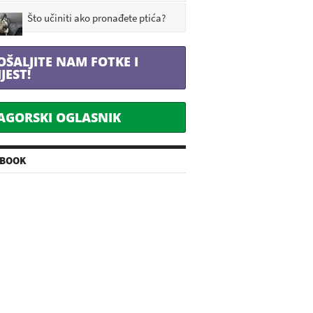
Što učiniti ako pronađete ptića?
OŠALJITE NAM FOTKE I
IJEST!
AGORSKI OGLASNIK
EBOOK