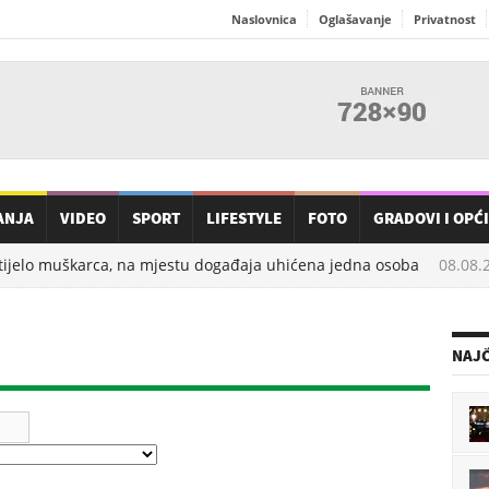
Naslovnica
Oglašavanje
Privatnost
ANJA
VIDEO
SPORT
LIFESTYLE
FOTO
GRADOVI I OPĆ
jelo muškarca, na mjestu događaja uhićena jedna osoba
08.08.20
NAJČ