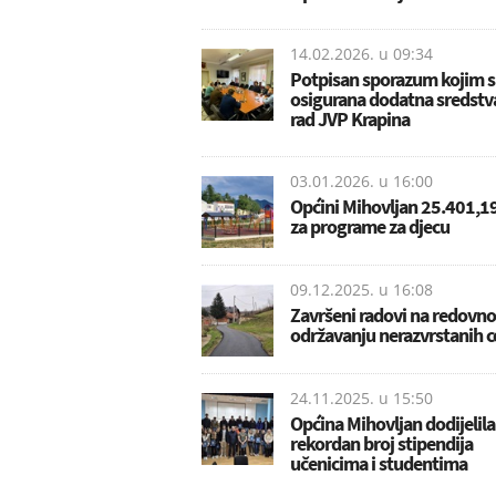
14.02.2026. u
09:34
Potpisan sporazum kojim 
osigurana dodatna sredstv
rad JVP Krapina
03.01.2026. u
16:00
Općini Mihovljan 25.401,1
za programe za djecu
09.12.2025. u
16:08
Završeni radovi na redovn
održavanju nerazvrstanih c
24.11.2025. u
15:50
Općina Mihovljan dodijelila
rekordan broj stipendija
učenicima i studentima