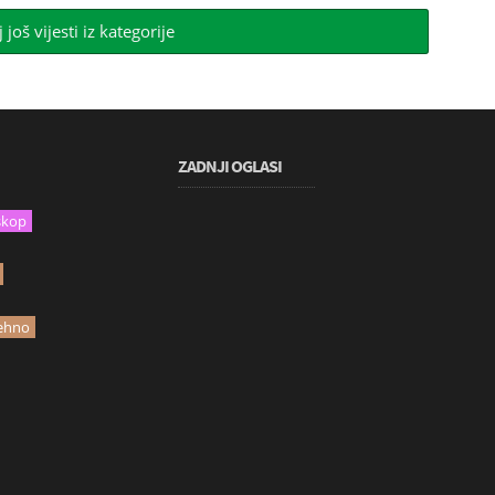
j još vijesti iz kategorije
ZADNJI OGLASI
skop
ehno