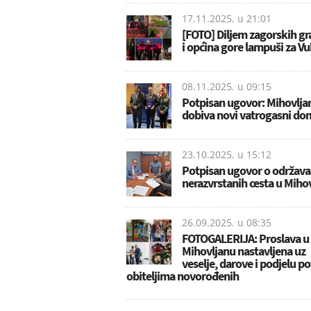
17.11.2025. u
21:01
[FOTO] Diljem zagorskih g
i općina gore lampuši za V
08.11.2025. u
09:15
Potpisan ugovor: Mihovlja
dobiva novi vatrogasni do
23.10.2025. u
15:12
Potpisan ugovor o održava
nerazvrstanih cesta u Miho
26.09.2025. u
08:35
FOTOGALERIJA: Proslava u
Mihovljanu nastavljena uz
veselje, darove i podjelu p
obiteljima novorođenih