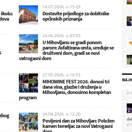
14.07.2026. u
15:29
školu:
Dostavite prijedloge za dobitnike
adova
općinskih priznanja
24.06.2026. u
07:03
U Mihovljanu se gradi punom
parom: Asfaltirana cesta, uređuje se
5
društveni dom, gradi se novi
vatrogasni dom
27.05.2026. u
16:53
NAJN
MIHOWINE FEST 2026. donosi tri
pe
dana vina, glazbe i druženja u
P

Mihovljanu, donosimo kompletan
program
24.04.2026. u
12:20
de
 zbog
Povijesni dan za Mihovljan: Položen
P

kamen temeljac za novi Vatrogasni
dom