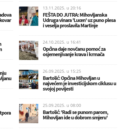
13.11.2025. u
20:16
radova
FEŠTA DO JUTRA: Mihovljanska
ukovar
Udruga vinara 'Lucen' uz puno plesa
i veselja proslavila Martinje
24.10.2025. u
16:41
n
Općina daje novčanu pomoć za
m
osjemenjivanje krava i krmača
26.09.2025. u
15:25
nju
Bartolić: Općina Mihovljan u
vljanu
najvećem je investicijskom ciklusu u
svojoj povijesti
25.09.2025. u
08:00
Bartolić: 'Radi se punom parom,
otpora
Mihovljan ide u dobrom smjeru'