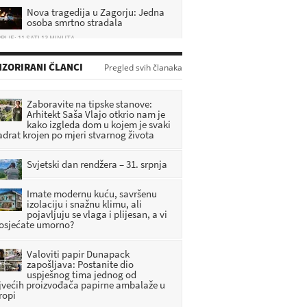
Nova tragedija u Zagorju: Jedna
osoba smrtno stradala
RIJE: 11 SATI 13 MINUTA
U kući pronađeno tijelo
ZORIRANI ČLANCI
muškarca, na mjestu događaja
Pregled svih članaka
uhićena jedna osoba
RIJE: 48 MINUTA
Zaboravite na tipske stanove:
Arhitekt Saša Vlajo otkrio nam je
Kaos na cestama: Pogledajte gdje
kako izgleda dom u kojem je svaki
su već sad kilometarske kolone
adrat krojen po mjeri stvarnog života
RIJE: 49 MINUTA
Svjetski dan rendžera – 31. srpnja
Imate modernu kuću, savršenu
izolaciju i snažnu klimu, ali
pojavljuju se vlaga i plijesan, a vi
 osjećate umorno?
Valoviti papir Dunapack
zapošljava: Postanite dio
uspješnog tima jednog od
jvećih proizvođača papirne ambalaže u
ropi