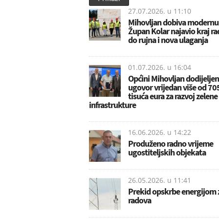
27.07.2026. u
11:10
Mihovljan dobiva modernu 
Župan Kolar najavio kraj r
do rujna i nova ulaganja
01.07.2026. u
16:04
Općini Mihovljan dodijeljen
ugovor vrijedan više od 70
tisuća eura za razvoj zelene
infrastrukture
16.06.2026. u
14:22
Produženo radno vrijeme
ugostiteljskih objekata
26.05.2026. u
11:41
Prekid opskrbe energijom
radova