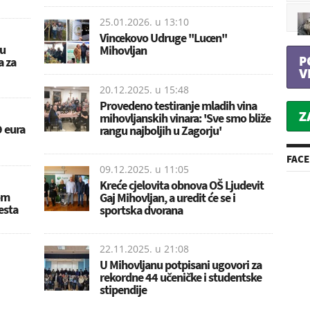
25.01.2026. u
13:10
Vincekovo Udruge ''Lucen''
su
Mihovljan
P
a za
V
20.12.2025. u
15:48
Provedeno testiranje mladih vina
Z
mihovljanskih vinara: 'Sve smo bliže
9 eura
rangu najboljih u Zagorju'
FAC
09.12.2025. u
11:05
Kreće cjelovita obnova OŠ Ljudevit
om
Gaj Mihovljan, a uredit će se i
esta
sportska dvorana
22.11.2025. u
21:08
U Mihovljanu potpisani ugovori za
rekordne 44 učeničke i studentske
stipendije