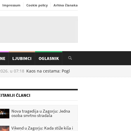
Impressum
Cookie policy
Arhiva članaka
INE
LJUBIMCI
OGLASNIK
26. u
07:18
Kaos na cestama: Pogledajte gdje su već sad kilometar
ITANIJI ČLANCI
Nova tragedija u Zagorju: Jedna
osoba smrtno stradala
Vikend u Zagorju: Kada stiže kiša i