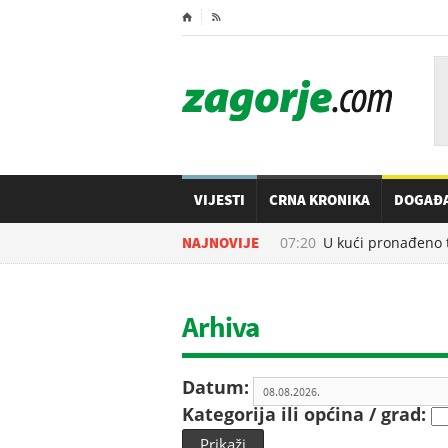
⌂

VIJESTI
CRNA KRONIKA
DOGAĐ
08.08.2026. u
NAJNOVIJE
07:20
U kući pronađeno ti
Arhiva
Datum:
Kategorija ili općina / grad:
Prikaži