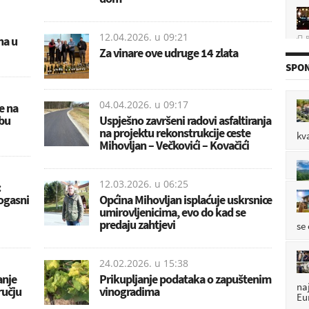
P

12.04.2026. u
09:21
na u
Za vinare ove udruge 14 zlata
SPON
P

04.04.2026. u
09:17
se na
abu
Uspješno završeni radovi asfaltiranja
na projektu rekonstrukcije ceste
kv
Mihovljan – Večkovići – Kovačići
P

12.03.2026. u
06:25
:
ogasni
Općina Mihovljan isplaćuje uskrsnice
umirovljenicima, evo do kad se
predaju zahtjevi
se
24.02.2026. u
15:38
anje
Prikupljanje podataka o zapuštenim
na
ručju
vinogradima
Eu