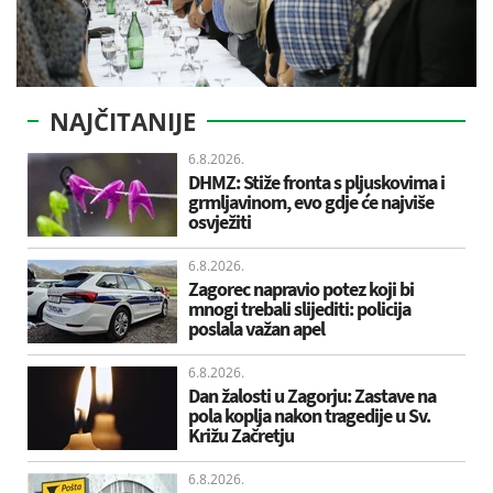
NAJČITANIJE
6.8.2026.
DHMZ: Stiže fronta s pljuskovima i
grmljavinom, evo gdje će najviše
osvježiti
6.8.2026.
Zagorec napravio potez koji bi
mnogi trebali slijediti: policija
poslala važan apel
6.8.2026.
Dan žalosti u Zagorju: Zastave na
pola koplja nakon tragedije u Sv.
Križu Začretju
6.8.2026.