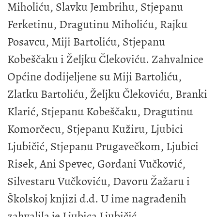
Miholiću, Slavku Jembrihu, Stjepanu
Ferketinu, Dragutinu Miholiću, Rajku
Posavcu, Miji Bartoliću, Stjepanu
Kobeščaku i Željku Člekoviću. Zahvalnice
Općine dodijeljene su Miji Bartoliću,
Zlatku Bartoliću, Željku Člekoviću, Branki
Klarić, Stjepanu Kobeščaku, Dragutinu
Komorčecu, Stjepanu Kužiru, Ljubici
Ljubičić, Stjepanu Prugavečkom, Ljubici
Risek, Ani Spevec, Gordani Vučković,
Silvestaru Vučkoviću, Davoru Žažaru i
Školskoj knjizi d.d. U ime nagrađenih
zahvalila je Ljubica Ljubičić.