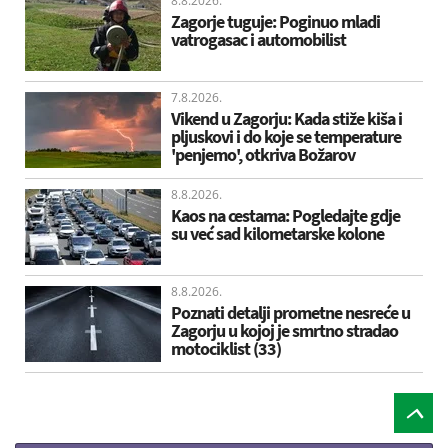
8.8.2026.
Zagorje tuguje: Poginuo mladi
vatrogasac i automobilist
7.8.2026.
Vikend u Zagorju: Kada stiže kiša i
pljuskovi i do koje se temperature
'penjemo', otkriva Božarov
8.8.2026.
Kaos na cestama: Pogledajte gdje
su već sad kilometarske kolone
8.8.2026.
Poznati detalji prometne nesreće u
Zagorju u kojoj je smrtno stradao
motociklist (33)