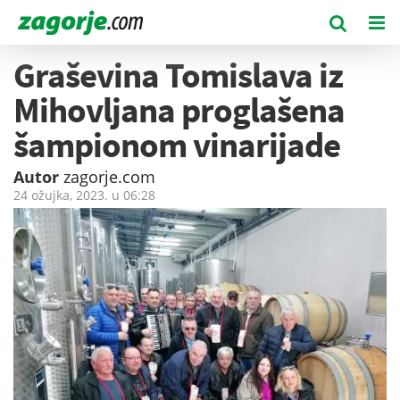
Graševina Tomislava iz
Mihovljana proglašena
šampionom vinarijade
Autor
zagorje.com
24 ožujka, 2023. u
06:28