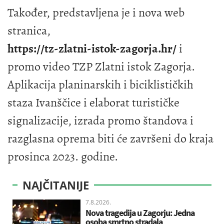
Također, predstavljena je i nova web
stranica,
https://tz-zlatni-istok-zagorja.hr/
i
promo video TZP Zlatni istok Zagorja.
Aplikacija planinarskih i biciklističkih
staza Ivanščice i elaborat turističke
signalizacije, izrada promo štandova i
razglasna oprema biti će završeni do kraja
prosinca 2023. godine.
NAJČITANIJE
7.8.2026.
Nova tragedija u Zagorju: Jedna
osoba smrtno stradala