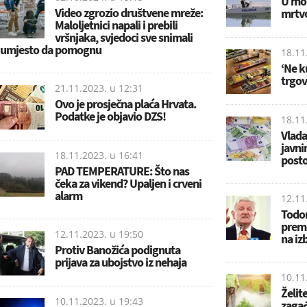
U mor
Video zgrozio društvene mreže:
mrtvo
Maloljetnici napali i prebili
vršnjaka, svjedoci sve snimali
umjesto da pomognu
18.11
‘Ne k
trgo
21.11.2023. u
12:31
Ovo je prosječna plaća Hrvata.
Podatke je objavio DZS!
18.11
Vlada 
javni
18.11.2023. u
16:41
posto
PAD TEMPERATURE: Što nas
čeka za vikend? Upaljen i crveni
alarm
12.11
Todor
premi
12.11.2023. u
19:50
na iz
Protiv Banožića podignuta
prijava za ubojstvo iz nehaja
10.11
Želite
10.11.2023. u
19:43
zagađ