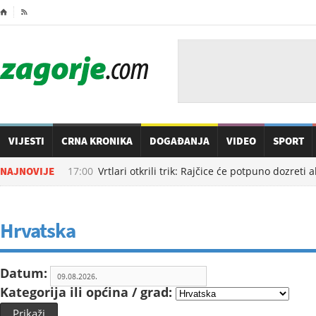
⌂

VIJESTI
CRNA KRONIKA
DOGAĐANJA
VIDEO
SPORT
09.08.2026. u
NAJNOVIJE
17:00
Vrtlari otkrili trik: Rajčice će potpuno dozreti
Hrvatska
Datum:
Kategorija ili općina / grad:
Prikaži