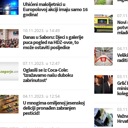
Uhićeni maloljetnici u
Europolovoj akciji imaju samo 16
godina!
07.11
Novi 
potvr
10.11.2023. u
14:49
mlađ
Danas u Saboru: Djeci s galerije
puca pogled na HDZ-ovce, to
može ostaviti posljedice
04.11
Velik
radit
07.11.2023. u
12:47
Oglasili se iz Coca-Cole:
'Izražavamo našu duboku
03.11
zabrinutost'
Grlić
minis
koleg
04.11.2023. u
12:54
U mnogima omiljenoj jesenskoj
deliciji pronađen zabranjen
03.11
pesticid!
Važna
Hrvat