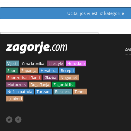
Učitaj još vijesti iz kategorije
ZA
Vijesti
Crna kronika
Lifestyle
Horoskop
Sport
Županija
Hrvatska
Recepti
Sponzorirani članci
Glazba
Nogomet
Motocross
Događanja
Zagorski list
Noćna patrola
Turizam
Business
Tehno
Ljubimci

