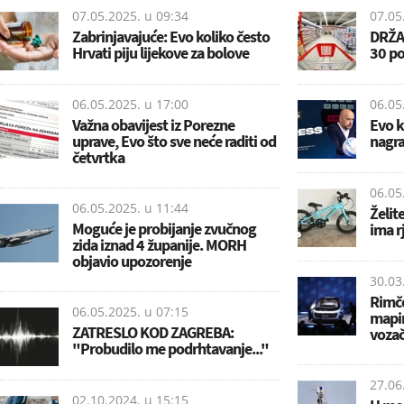
07.05.2025. u
09:34
07.05
Zabrinjavajuće: Evo koliko često
DRŽAV
Hrvati piju lijekove za bolove
30 po
06.05.2025. u
17:00
06.05
Važna obavijest iz Porezne
Evo k
uprave, Evo što sve neće raditi od
nagra
četvrtka
06.05
06.05.2025. u
11:44
Želite
Moguće je probijanje zvučnog
ima r
zida iznad 4 županije. MORH
objavio upozorenje
30.03
Rimče
06.05.2025. u
07:15
mapi
ZATRESLO KOD ZAGREBA:
vozač
"Probudilo me podrhtavanje..."
27.06
02.10.2024. u
15:15