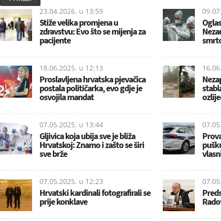
23.04.2026. u
13:59
09.07
Stiže velika promjena u
Oglas
zdravstvu: Evo što se mijenja za
Nezau
pacijente
smrto
18.06.2025. u
12:13
16.06
Proslavljena hrvatska pjevačica
Nezap
postala političarka, evo gdje je
stabla
osvojila mandat
ozlij
07.05.2025. u
13:44
07.05
Gljivica koja ubija sve je bliža
Prova
Hrvatskoj: Znamo i zašto se širi
pušku
sve brže
vlasn
07.05.2025. u
12:23
07.05
Hrvatski kardinali fotografirali se
Preds
prije konklave
Radov