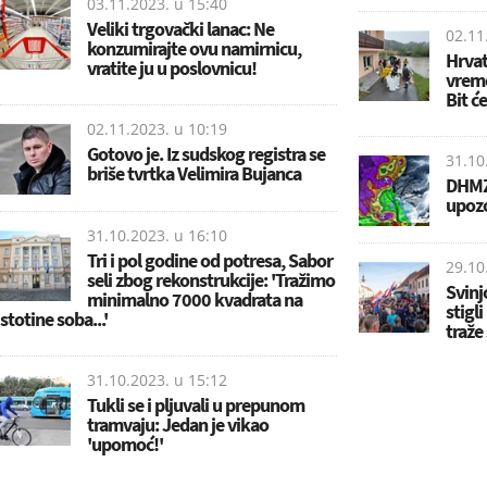
03.11.2023. u
15:40
Veliki trgovački lanac: Ne
02.11
konzumirajte ovu namirnicu,
Hrvat
vratite ju u poslovnicu!
vrem
Bit ć
02.11.2023. u
10:19
Gotovo je. Iz sudskog registra se
31.10
briše tvrtka Velimira Bujanca
DHMZ
upozo
31.10.2023. u
16:10
Tri i pol godine od potresa, Sabor
29.10
seli zbog rekonstrukcije: 'Tražimo
Svinj
minimalno 7000 kvadrata na
stigli
stotine soba...'
traže
31.10.2023. u
15:12
Tukli se i pljuvali u prepunom
tramvaju: Jedan je vikao
'upomoć!'