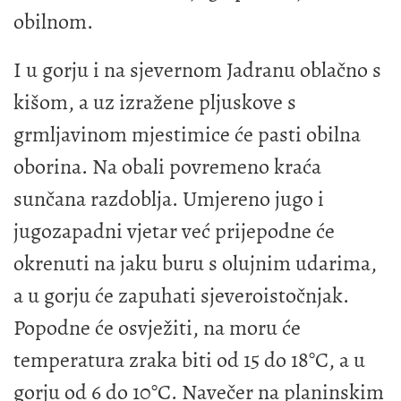
obilnom.
I u gorju i na sjevernom Jadranu oblačno s
kišom, a uz izražene pljuskove s
grmljavinom mjestimice će pasti obilna
oborina. Na obali povremeno kraća
sunčana razdoblja. Umjereno jugo i
jugozapadni vjetar već prijepodne će
okrenuti na jaku buru s olujnim udarima,
a u gorju će zapuhati sjeveroistočnjak.
Popodne će osvježiti, na moru će
temperatura zraka biti od 15 do 18°C, a u
gorju od 6 do 10°C. Navečer na planinskim