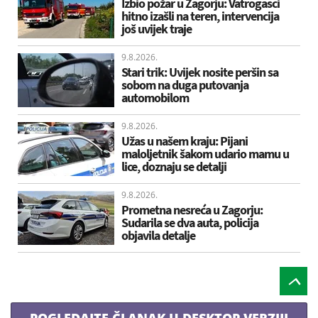
Izbio požar u Zagorju: Vatrogasci
hitno izašli na teren, intervencija
još uvijek traje
9.8.2026.
Stari trik: Uvijek nosite peršin sa
sobom na duga putovanja
automobilom
9.8.2026.
Užas u našem kraju: Pijani
maloljetnik šakom udario mamu u
lice, doznaju se detalji
9.8.2026.
Prometna nesreća u Zagorju:
Sudarila se dva auta, policija
objavila detalje
POGLEDAJTE ČLANAK U DESKTOP VERZIJI