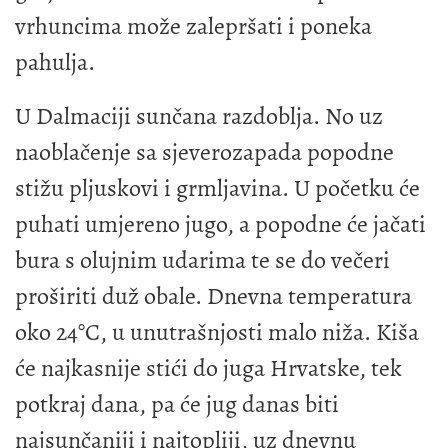
vrhuncima može zalepršati i poneka
pahulja.
U Dalmaciji sunčana razdoblja. No uz
naoblačenje sa sjeverozapada popodne
stižu pljuskovi i grmljavina. U početku će
puhati umjereno jugo, a popodne će jačati
bura s olujnim udarima te se do večeri
proširiti duž obale. Dnevna temperatura
oko 24°C, u unutrašnjosti malo niža. Kiša
će najkasnije stići do juga Hrvatske, tek
potkraj dana, pa će jug danas biti
najsunčaniji i najtopliji, uz dnevnu