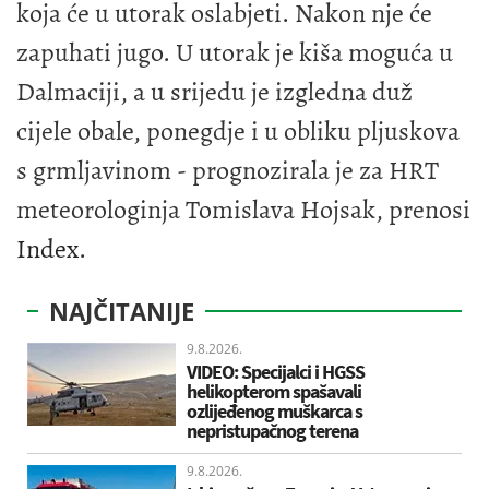
koja će u utorak oslabjeti. Nakon nje će
zapuhati jugo. U utorak je kiša moguća u
Dalmaciji, a u srijedu je izgledna duž
cijele obale, ponegdje i u obliku pljuskova
s grmljavinom - prognozirala je za HRT
meteorologinja Tomislava Hojsak, prenosi
Index
.
NAJČITANIJE
9.8.2026.
VIDEO: Specijalci i HGSS
helikopterom spašavali
ozlijeđenog muškarca s
nepristupačnog terena
9.8.2026.