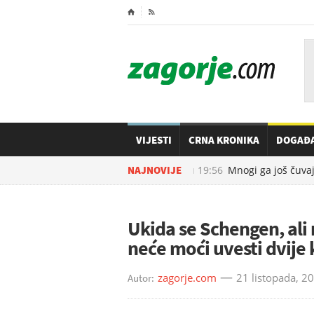
⌂

VIJESTI
CRNA KRONIKA
DOGAĐ
07.08.2026. u
NAJNOVIJE
19:56
Mnogi ga još čuvaju
Ukida se Schengen, ali ne
neće moći uvesti dvije 
zagorje.com
21 listopada, 2
Autor: