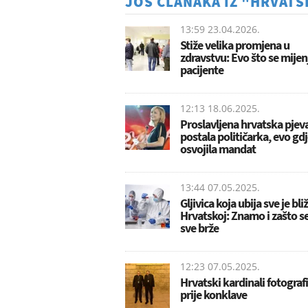
JOŠ ČLANAKA IZ "HRVATS
13:59 23.04.2026.
Stiže velika promjena u
zdravstvu: Evo što se mijen
pacijente
12:13 18.06.2025.
Proslavljena hrvatska pjev
postala političarka, evo gdj
osvojila mandat
13:44 07.05.2025.
Gljivica koja ubija sve je bli
Hrvatskoj: Znamo i zašto se 
sve brže
12:23 07.05.2025.
Hrvatski kardinali fotografi
prije konklave