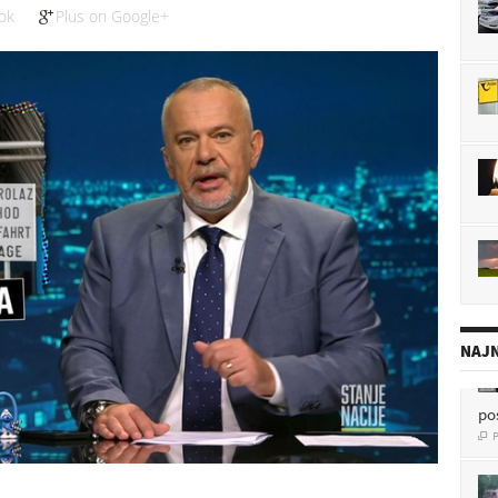
ok
Plus on Google+
NAJN
po
P
