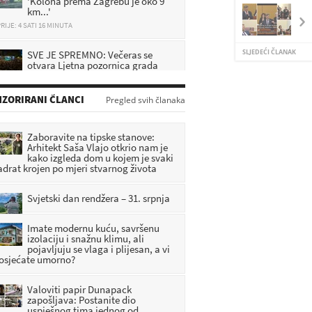
km...'
RIJE: 4 SATI 16 MINUTA
SVE JE SPREMNO: Večeras se
SLJEDEĆI ČLANAK
otvara Ljetna pozornica grada
Oroslavja uz koncert Indire
RIJE: 4 SATI 30 MINUTA
ZORIRANI ČLANCI
Pregled svih članaka
Hitna intervencija: Muškarac
pronađen ozlijeđen u parku,
policija istražuje što se dogodilo
Zaboravite na tipske stanove:
RIJE: 40 MINUTA
Arhitekt Saša Vlajo otkrio nam je
kako izgleda dom u kojem je svaki
adrat krojen po mjeri stvarnog života
Veliki Tabor dobiva novu
atrakciju: Ulaže se 1,2 milijuna
eura, evo što će sve posjetitelji
Svjetski dan rendžera – 31. srpnja
ći doživjeti
RIJE: 3 SATI 10 MINUTA
Imate modernu kuću, savršenu
izolaciju i snažnu klimu, ali
pojavljuju se vlaga i plijesan, a vi
 osjećate umorno?
Valoviti papir Dunapack
zapošljava: Postanite dio
uspješnog tima jednog od