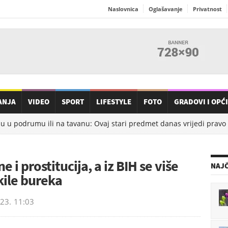
Naslovnica
Oglašavanje
Privatnost
ANJA
VIDEO
SPORT
LIFESTYLE
FOTO
GRADOVI I OPĆ
 u podrumu ili na tavanu: Ovaj stari predmet danas vrijedi pravo b
 i prostitucija, a iz BIH se više
NAJČ
kile bureka
023.
11:03