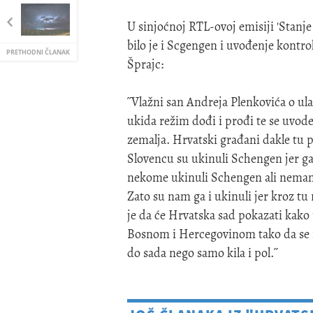
U sinjoćnoj RTL-ovoj emisiji 'Stanj
bilo je i Scgengen i uvođenje kontro
PRETHODNI ČLANAK
Šprajc:
˝Vlažni san Andreja Plenkovića o ul
ukida režim dođi i prođi te se uvod
zemalja. Hrvatski građani dakle tu p
Slovencu su ukinuli Schengen jer ga 
nekome ukinuli Schengen ali nemam
Zato su nam ga i ukinuli jer kroz t
je da će Hrvatska sad pokazati kako 
Bosnom i Hercegovinom tako da se iz
do sada nego samo kila i pol.˝