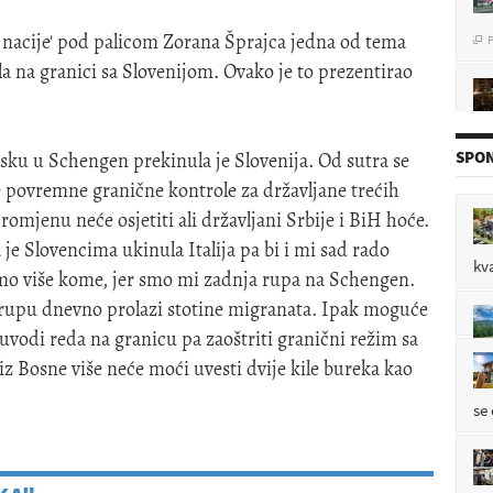
P

e nacije' pod palicom Zorana Šprajca jedna od tema
la na granici sa Slovenijom. Ovako je to prezentirao
P

SPON
asku u Schengen prekinula je Slovenija. Od sutra se
e povremne granične kontrole za državljane trećih
romjenu neće osjetiti ali državljani Srbije i BiH hoće.
P

je Slovencima ukinula Italija pa bi i mi sad rado
kv
o više kome, jer smo mi zadnja rupa na Schengen.
u rupu dnevno prolazi stotine migranata. Ipak moguće
mo
uvodi reda na granicu pa zaoštriti granični režim sa
P

 Bosne više neće moći uvesti dvije kile bureka kao
se