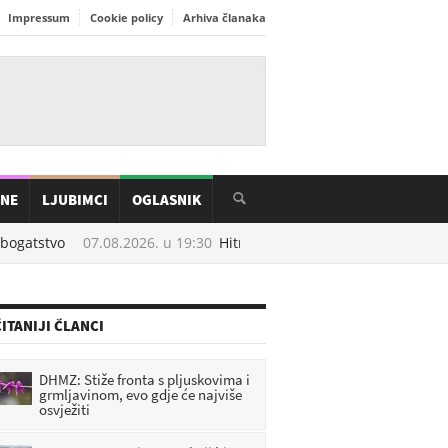
Impressum
Cookie policy
Arhiva članaka
INE
LJUBIMCI
OGLASNIK
ogatstvo
07.08.2026. u
19:30
Hitna intervencija: Muškarac pronađe
ITANIJI ČLANCI
DHMZ: Stiže fronta s pljuskovima i
grmljavinom, evo gdje će najviše
osvježiti