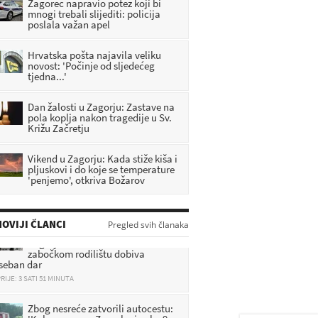
Zagorec napravio potez koji bi
mnogi trebali slijediti: policija
poslala važan apel
Hrvatska pošta najavila veliku
novost: 'Počinje od sljedećeg
tjedna...'
Dan žalosti u Zagorju: Zastave na
pola koplja nakon tragedije u Sv.
Križu Začretju
Vikend u Zagorju: Kada stiže kiša i
pljuskovi i do koje se temperature
'penjemo', otkriva Božarov
OVIJI ČLANCI
Prva uspomena na život u
Pregled svih članaka
Zagorju: Svaka beba rođena u
zabočkom rodilištu dobiva
seban dar
RIJE: 3 SATI 51 MINUTA
Zbog nesreće zatvorili autocestu:
'Kolona prema Zagrebu je oko 9