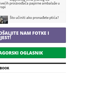
jvećih proizvođača papirne ambalaže u
ropi
Što učiniti ako pronađete ptića?
OŠALJITE NAM FOTKE I
IJEST!
AGORSKI OGLASNIK
EBOOK