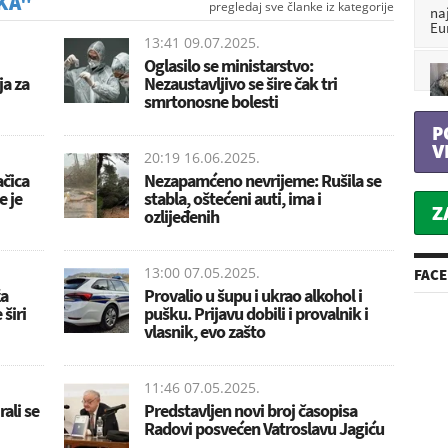
KA"
pregledaj sve članke iz kategorije
na
Eu
13:41 09.07.2025.
Oglasilo se ministarstvo:
ja za
Nezaustavljivo se šire čak tri
smrtonosne bolesti
P
V
20:19 16.06.2025.
ačica
Nezapamćeno nevrijeme: Rušila se
e je
stabla, oštećeni auti, ima i
Z
ozlijeđenih
13:00 07.05.2025.
FAC
ža
Provalio u šupu i ukrao alkohol i
širi
pušku. Prijavu dobili i provalnik i
vlasnik, evo zašto
11:46 07.05.2025.
rali se
Predstavljen novi broj časopisa
Radovi posvećen Vatroslavu Jagiću