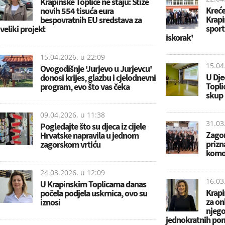
Krapinske Toplice ne staju: Stiže
Kreće
novih 554 tisuća eura
Krapi
bespovratnih EU sredstava za
sport
veliki projekt
iskorak'
15.04.2026. u
22:09
15.04
Ovogodišnje 'Jurjevo u Jurjevcu'
U Dje
donosi krijes, glazbu i cjelodnevni
Topli
program, evo što vas čeka
skup
09.04.2026. u
11:38
31.03
Pogledajte što su djeca iz cijele
Zagor
Hrvatske napravila u jednom
prizn
zagorskom vrtiću
komo
24.03.2026. u
12:09
16.03
U Krapinskim Toplicama danas
Krapi
počela podjela uskrnica, ovo su
za on
iznosi
njego
jednokratnih po