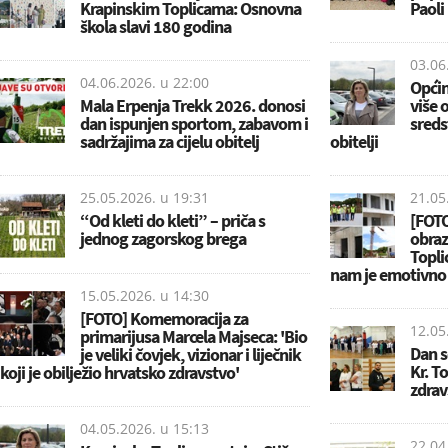
Krapinskim Toplicama: Osnovna
Paoli
škola slavi 180 godina
03.06
04.06.2026. u
22:00
Općin
Mala Erpenja Trekk 2026. donosi
više 
dan ispunjen sportom, zabavom i
sreds
sadržajima za cijelu obitelj
obitelji
25.05.2026. u
19:31
21.05
“Od kleti do kleti” – priča s
[FOTO
jednog zagorskog brega
obraz
Topli
nam je emotivno n
15.05.2026. u
14:30
[FOTO] Komemoracija za
12.05
primarijusa Marcela Majseca: 'Bio
Dan s
je veliki čovjek, vizionar i liječnik
Kr. T
koji je obilježio hrvatsko zdravstvo'
zdrav
04.05.2026. u
15:13
22.04