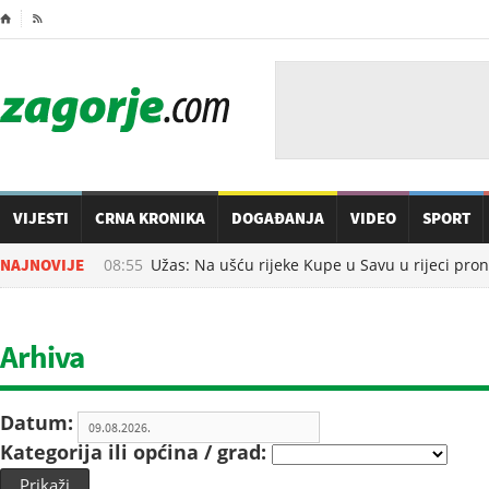
⌂

VIJESTI
CRNA KRONIKA
DOGAĐANJA
VIDEO
SPORT
9.08.2026. u
NAJNOVIJE
08:55
Užas: Na ušću rijeke Kupe u Savu u rijeci prona
Arhiva
Datum:
Kategorija ili općina / grad:
Prikaži