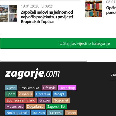
08.01
19.01.2026. u
09:21
Općin
Započeli radovi na jednom od
pono
najvećih projekata u povijesti
Krapinskih Toplica
Učitaj još vijesti iz kategorije
ZA
Vijesti
Crna kronika
Lifestyle
Horoskop
Sport
Županija
Hrvatska
Recepti
Sponzorirani članci
Glazba
Nogomet
Motocross
Događanja
Zagorski list
Noćna patrola
Turizam
Business
Tehno