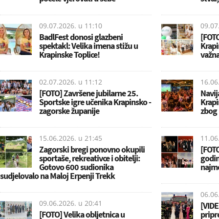
09.07.2026. u
11:10
09.07
BadlFest donosi glazbeni
[FOTO
spektakl: Velika imena stižu u
Krapi
Krapinske Toplice!
važna
02.07.2026. u
11:12
16.06
[FOTO] Završene jubilarne 25.
Navija
Sportske igre učenika Krapinsko -
Krapi
zagorske županije
zbog 
15.06.2026. u
21:45
11.06
Zagorski bregi ponovno okupili
[FOTO
sportaše, rekreativce i obitelji:
godin
Gotovo 600 sudionika
najmo
sudjelovalo na Maloj Erpenji Trekk
06.06
09.06.2026. u
20:41
[VIDE
[FOTO] Velika obljetnica u
pripr