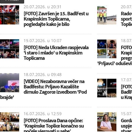
20.07.2026. u
20:31
20.07
[FOTO] Završen je 15. BadlFest u
Radov
Krapinskim Toplicama,
sport
pogledajte kako je bilo
Topli
19.07.2026. u
10:07
18.07
[FOTO] Neda Ukraden raspjevala
FOTO
'i staro i mlado' u Krapinskim
Krapi
Toplicama
pregr
'Prljavci' oduševil
18.07.2026. u
09:48
17.07
[VIDEO] Nezaboravna večer na
Badlfestu: Prljavo Kazalište
[FOTO
dirnulo Zagorce izvedbom 'Pod
BadlF
brajde'
u Kra
16.07.2026. u
12:59
15.07
[FOTO] Proslava Dana općine:
Gorda
‘Krapinske Toplice konačno su
uspje
počele vjerovati u sebe’
stvar,