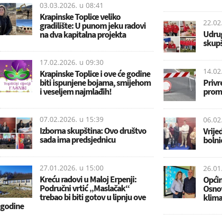
03.03.2026. u
08:41
Krapinske Toplice veliko
22.02
gradilište: U punom jeku radovi
Udrug
na dva kapitalna projekta
skupš
17.02.2026. u
09:30
14.02
Krapinske Toplice i ove će godine
biti ispunjene bojama, smijehom
Privr
i veseljem najmlađih!
prome
07.02.2026. u
15:39
06.02
Izborna skupština: Ovo društvo
Vrije
sada ima predsjednicu
bolni
27.01.2026. u
15:00
26.01
Kreću radovi u Maloj Erpenji:
Općin
Područni vrtić „Maslačak“
Osnov
trebao bi biti gotov u lipnju ove
klima
godine