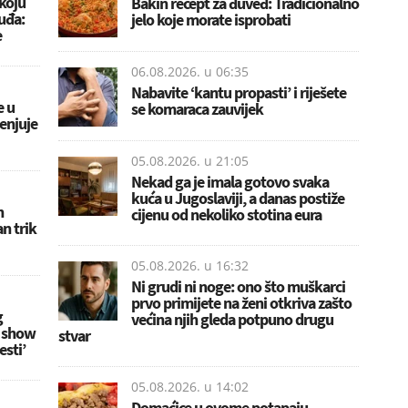
koju
Bakin recept za đuveđ: Tradicionalno
uđa:
jelo koje morate isprobati
e
06.08.2026. u
06:35
Nabavite ‘kantu propasti’ i riješete
e u
se komaraca zauvijek
jenjuje
05.08.2026. u
21:05
Nekad ga je imala gotovo svaka
kuća u Jugoslaviji, a danas postiže
h
cijenu od nekoliko stotina eura
n trik
05.08.2026. u
16:32
Ni grudi ni noge: ono što muškarci
prvo primijete na ženi otkriva zašto
g
većina njih gleda potpuno drugu
y show
stvar
esti’
05.08.2026. u
14:02
Domaćice u ovome potapaju