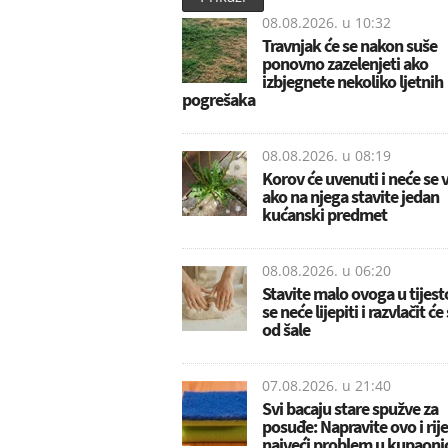
08.08.2026. u
10:32
Travnjak će se nakon suše
ponovno zazelenjeti ako
izbjegnete nekoliko ljetnih
pogrešaka
08.08.2026. u
08:19
Korov će uvenuti i neće se v
ako na njega stavite jedan
kućanski predmet
08.08.2026. u
06:20
Stavite malo ovoga u tijest
se neće lijepiti i razvlačit će
od šale
07.08.2026. u
21:40
Svi bacaju stare spužve za
posuđe: Napravite ovo i rije
najveći problem u kupaonic