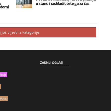
,
u stanu i rashladit ćete ga za čas
mptomi
j još vijesti iz kategorije
ZADNJI OGLASI
skop
ehno