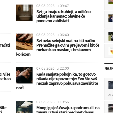
08.08.2026. u
09:47
Svi ga imaju u kuhinji, a odlično
uklanja kamenac: Slavine će
ponovno zablistati
08.08.2026. u
06:40
Svi peku svinjski vrat na isti način:
raćati
Premažite ga ovim preljevom i bit će
mekan kao maslac, s hrskavom
koricom
NAJN
07.08.2026. u
22:00
o: Više
Kada sanjate pokojnika, to gotovo
 se kao
nikada nije upozorenje: Evo što vaš
mozak zapravo pokušava završiti te
noći
P

07.08.2026. u
19:56
šite
Mnogi ga još čuvaju u podrumu ili na
i
tavanu: Ovaj stari predmet danas