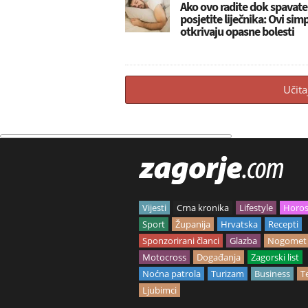
Ako ovo radite dok spavate
posjetite liječnika: Ovi si
otkrivaju opasne bolesti
Učita
Vijesti
Crna kronika
Lifestyle
Horo
Sport
Županija
Hrvatska
Recepti
Sponzorirani članci
Glazba
Nogomet
Motocross
Događanja
Zagorski list
Noćna patrola
Turizam
Business
T
Ljubimci