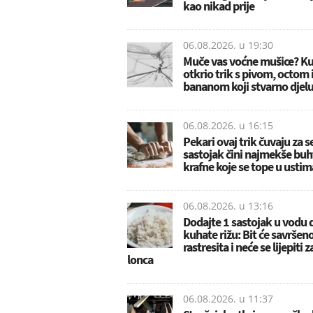
kao nikad prije
06.08.2026. u
19:30
Muče vas voćne mušice? K
otkrio trik s pivom, octom 
bananom koji stvarno djelu
06.08.2026. u
16:15
Pekari ovaj trik čuvaju za s
sastojak čini najmekše buht
krafne koje se tope u ustim
06.08.2026. u
13:16
Dodajte 1 sastojak u vodu 
kuhate rižu: Bit će savršen
rastresita i neće se lijepiti 
lonca
06.08.2026. u
11:37