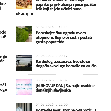
 bez
papriku prije kuhanja i pečenja: Stari
i
trik koji će jelo učiniti puno
ukusnijim
05.08.2026. u
12:25
očio
Poprskajte živu ogradu ovom
nu!'
otopinom: Bujno će rasti i postati
gusta poput zida
05.08.2026. u
09:17
đenje
aše
Kardiolog upozorava: Evo što se
događa ako dugo boravite na vrućini
05.08.2026. u
07:07
ač i
[NJIHOV JE DAN] Saznajte osobine
noge
današnjih slavljenica
04.08.2026. u
22:00
Postavite ventilator na ovu poziciju