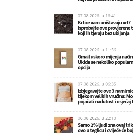
07.08.2026. u
16:41
Krtice vam uništavaju vrt?
Isprobajte ove provjerene 
koji ih tjeraju bez ubijanja
07.08.2026. u
11:56
Gmail uskoro mijenja način
Ukida se nekoliko popularn
opcija
07.08.2026. u
06:35
Izbjegavajte ove 3 namirni
tijekom velikih vrućina: M
pojačati nadutost i osjećaj 
06.08.2026. u
22:10
Samo 2% ljudi zna ovaj trik:
ovo u teglicu i cvijeće će bu