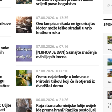
P

vrijedi pravo bogatstvo
07.08.2026. u
13:35
P

trikove
Ovu lampicu nikada ne ignorirajte:
SPON
Motor može teško stradati u vrlo
kratkom roku
P

07.08.2026. u
07:16
 rada:
kv
ih
[NJIHOV JE DAN] Saznajte značenja
ovih lijepih imena
P

07.08.2026. u
06:10
ce
Ose su najaktivnije u kolovozu:
ogu
Prirodni trikovi koji će ih otjerati iz
se
težine
dvorišta i doma
06.08.2026. u
21:26
na
 Ulijte
Koja strana aluminijske folije uvijek
Eu
jati
ide prema hrani? Razlika postoji, ali