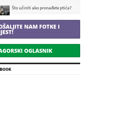
Što učiniti ako pronađete ptića?
OŠALJITE NAM FOTKE I
IJEST!
AGORSKI OGLASNIK
EBOOK