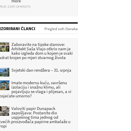
RIJE: 2 SATI 19 MINUTA
Zagorje tuguje: Poginuo mladi
vatrogasac i automobilist
RIJE: 19 MINUTA
ZORIRANI ČLANCI
Pregled svih članaka
Sudarili se putnički i teretni vlak,
ima ozlijeđenih
Zaboravite na tipske stanove:
Arhitekt Saša Vlajo otkrio nam je
RIJE: 43 MINUTA
kako izgleda dom u kojem je svaki
adrat krojen po mjeri stvarnog života
Detalji užasa: Uhitili su ženu (37)
zbog smrti 71-godišnjeg
muškarca
Svjetski dan rendžera – 31. srpnja
RIJE: 1 SATI 9 MINUTA
Imate modernu kuću, savršenu
izolaciju i snažnu klimu, ali
pojavljuju se vlaga i plijesan, a vi
 osjećate umorno?
Valoviti papir Dunapack
zapošljava: Postanite dio
uspješnog tima jednog od
jvećih proizvođača papirne ambalaže u
ropi