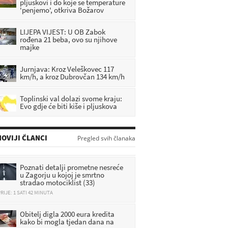
pljuskovi i do koje se temperature
'penjemo', otkriva Božarov
LIJEPA VIJEST: U OB Zabok
rođena 21 beba, ovo su njihove
majke
Jurnjava: Kroz Veleškovec 117
km/h, a kroz Dubrovčan 134 km/h
Toplinski val dolazi svome kraju:
Evo gdje će biti kiše i pljuskova
OVIJI ČLANCI
Pregled svih članaka
Poznati detalji prometne nesreće
u Zagorju u kojoj je smrtno
stradao motociklist (33)
RIJE: 1 SATI 42 MINUTA
Obitelj digla 2000 eura kredita
kako bi mogla tjedan dana na
more