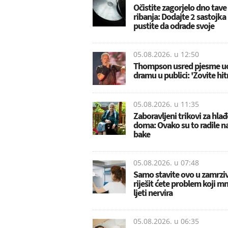
Očistite zagorjelo dno tave
ribanja: Dodajte 2 sastojka 
pustite da odrade svoje
05.08.2026. u
12:50
Thompson usred pjesme u
dramu u publici: 'Zovite hit
05.08.2026. u
11:35
Zaboravljeni trikovi za hla
doma: Ovako su to radile n
bake
05.08.2026. u
07:48
Samo stavite ovo u zamrziv
riješit ćete problem koji m
ljeti nervira
05.08.2026. u
06:35