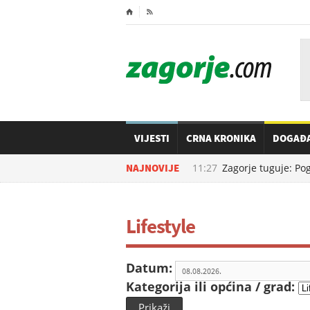
⌂

VIJESTI
CRNA KRONIKA
DOGAĐ
08.08.2026. u
NAJNOVIJE
11:27
Zagorje tuguje: Pogi
Lifestyle
Datum:
Kategorija ili općina / grad:
Prikaži