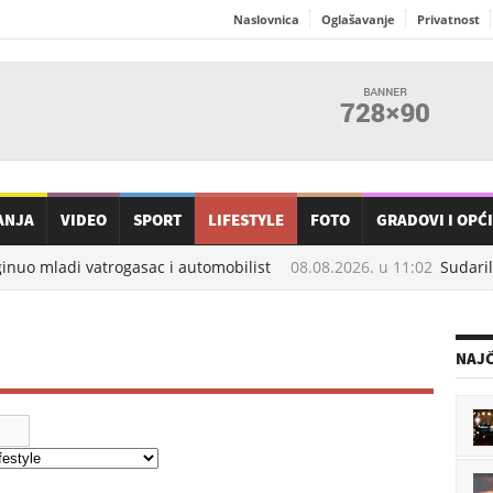
Naslovnica
Oglašavanje
Privatnost
ANJA
VIDEO
SPORT
LIFESTYLE
FOTO
GRADOVI I OPĆ
nuo mladi vatrogasac i automobilist
08.08.2026. u
11:02
Sudarili 
NAJČ