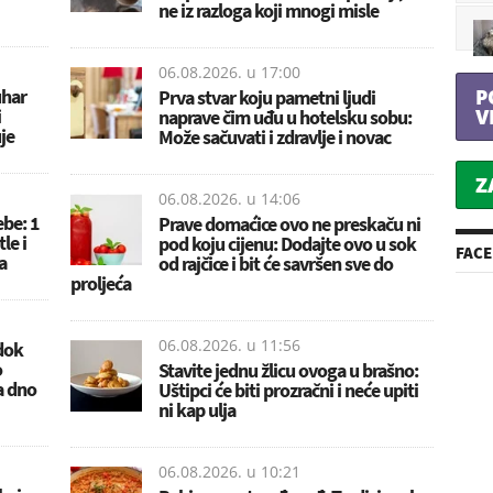
ne iz razloga koji mnogi misle
06.08.2026. u
17:00
P
uhar
Prva stvar koju pametni ljudi
V
i
naprave čim uđu u hotelsku sobu:
je
Može sačuvati i zdravlje i novac
Z
06.08.2026. u
14:06
ebe: 1
Prave domaćice ovo ne preskaču ni
le i
pod koju cijenu: Dodajte ovo u sok
FAC
a
od rajčice i bit će savršen sve do
proljeća
06.08.2026. u
11:56
dok
o
Stavite jednu žlicu ovoga u brašno:
za dno
Uštipci će biti prozračni i neće upiti
ni kap ulja
06.08.2026. u
10:21