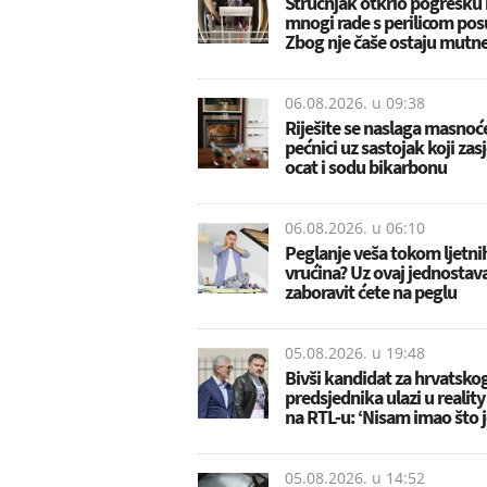
Stručnjak otkrio pogrešku 
mnogi rade s perilicom pos
Zbog nje čaše ostaju mutn
06.08.2026. u
09:38
Riješite se naslaga masnoć
pećnici uz sastojak koji zas
ocat i sodu bikarbonu
06.08.2026. u
06:10
Peglanje veša tokom ljetni
vrućina? Uz ovaj jednostava
zaboravit ćete na peglu
05.08.2026. u
19:48
Bivši kandidat za hrvatsko
predsjednika ulazi u realit
na RTL-u: ‘Nisam imao što j
05.08.2026. u
14:52