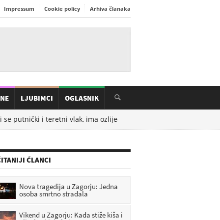
Impressum
Cookie policy
Arhiva članaka
INE
LJUBIMCI
OGLASNIK
se putnički i teretni vlak, ima ozlijeđenih
08.08.2026. u
10:37
Deta
ITANIJI ČLANCI
Nova tragedija u Zagorju: Jedna
osoba smrtno stradala
Vikend u Zagorju: Kada stiže kiša i