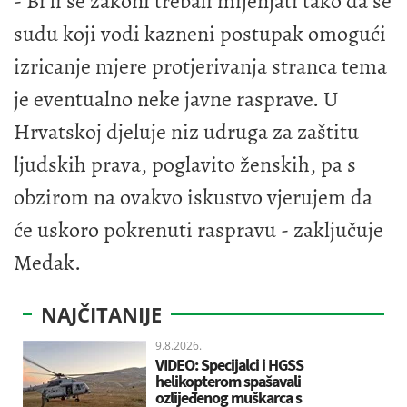
- Bi li se zakoni trebali mijenjati tako da se
sudu koji vodi kazneni postupak omogući
izricanje mjere protjerivanja stranca tema
je eventualno neke javne rasprave. U
Hrvatskoj djeluje niz udruga za zaštitu
ljudskih prava, poglavito ženskih, pa s
obzirom na ovakvo iskustvo vjerujem da
će uskoro pokrenuti raspravu - zaključuje
Medak.
NAJČITANIJE
9.8.2026.
VIDEO: Specijalci i HGSS
helikopterom spašavali
ozlijeđenog muškarca s