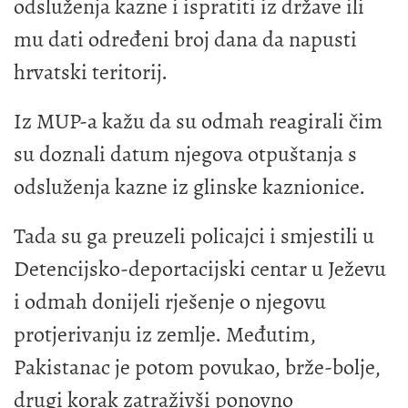
odsluženja kazne i ispratiti iz države ili
mu dati određeni broj dana da napusti
hrvatski teritorij.
Iz MUP-a kažu da su odmah reagirali čim
su doznali datum njegova otpuštanja s
odsluženja kazne iz glinske kaznionice.
Tada su ga preuzeli policajci i smjestili u
Detencijsko-deportacijski centar u Ježevu
i odmah donijeli rješenje o njegovu
protjerivanju iz zemlje. Međutim,
Pakistanac je potom povukao, brže-bolje,
drugi korak zatraživši ponovno