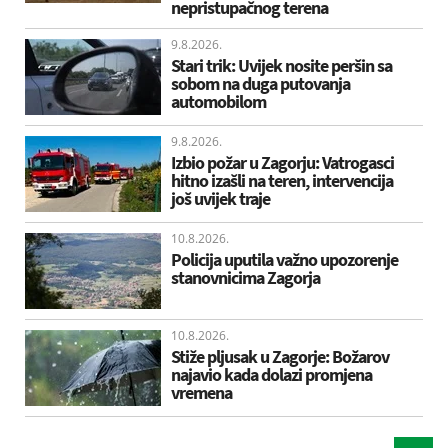
nepristupačnog terena
9.8.2026.
Stari trik: Uvijek nosite peršin sa
sobom na duga putovanja
automobilom
9.8.2026.
Izbio požar u Zagorju: Vatrogasci
hitno izašli na teren, intervencija
još uvijek traje
10.8.2026.
Policija uputila važno upozorenje
stanovnicima Zagorja
10.8.2026.
Stiže pljusak u Zagorje: Božarov
najavio kada dolazi promjena
vremena