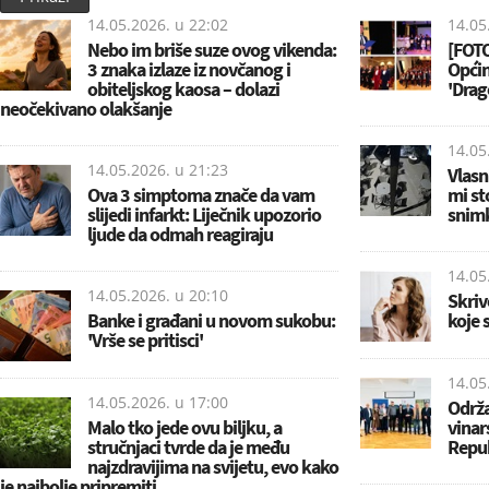
14.05.2026. u
22:02
14.05
Nebo im briše suze ovog vikenda:
[FOTO
3 znaka izlaze iz novčanog i
Općin
obiteljskog kaosa – dolazi
'Drag
neočekivano olakšanje
14.05
14.05.2026. u
21:23
Vlasn
Ova 3 simptoma znače da vam
mi sto
slijedi infarkt: Liječnik upozorio
snim
ljude da odmah reagiraju
14.05
14.05.2026. u
20:10
Skriv
Banke i građani u novom sukobu:
koje 
'Vrše se pritisci'
14.05
14.05.2026. u
17:00
Održa
Malo tko jede ovu biljku, a
vinar
stručnjaci tvrde da je među
Repub
najzdravijima na svijetu, evo kako
je najbolje pripremiti