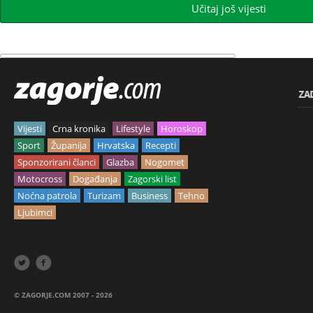
Učitaj još vijesti
ZA
Vijesti
Crna kronika
Lifestyle
Horoskop
Sport
Županija
Hrvatska
Recepti
Sponzorirani članci
Glazba
Nogomet
Motocross
Događanja
Zagorski list
Noćna patrola
Turizam
Business
Tehno
Ljubimci


© ZAGORJE.COM 2007 - 2026