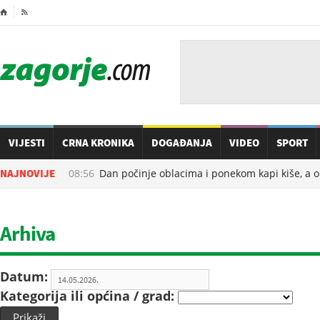
⌂

VIJESTI
CRNA KRONIKA
DOGAĐANJA
VIDEO
SPORT
08.08.2026. u
NAJNOVIJE
08:56
Dan počinje oblacima i ponekom kapi kiše, a ond
Arhiva
Datum:
Kategorija ili općina / grad:
Prikaži