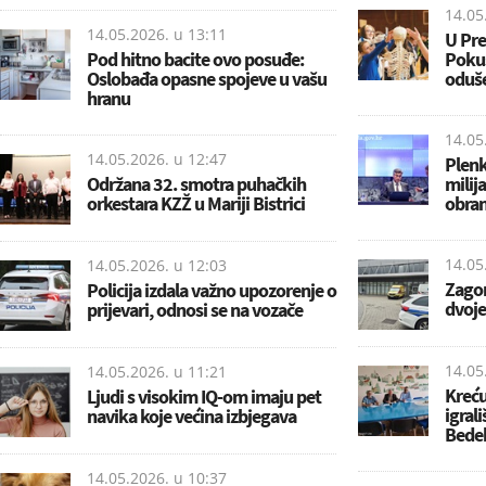
14.05
14.05.2026. u
13:11
U Pre
Pod hitno bacite ovo posuđe:
Pokus
Oslobađa opasne spojeve u vašu
oduše
hranu
14.05
14.05.2026. u
12:47
Plenk
Održana 32. smotra puhačkih
milij
orkestara KZŽ u Mariji Bistrici
obran
14.05
14.05.2026. u
12:03
Zagor
Policija izdala važno upozorenje o
dvoje
prijevari, odnosi se na vozače
14.05
14.05.2026. u
11:21
Kreću
Ljudi s visokim IQ-om imaju pet
igral
navika koje većina izbjegava
Bede
14.05.2026. u
10:37