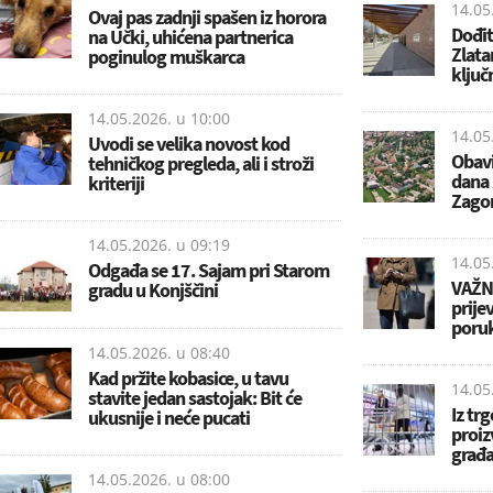
14.05
Ovaj pas zadnji spašen iz horora
Dođit
na Učki, uhićena partnerica
Zlata
poginulog muškarca
ključ
14.05.2026. u
10:00
14.05
Uvodi se velika novost kod
Obavi
tehničkog pregleda, ali i stroži
dana 
kriteriji
Zago
14.05.2026. u
09:19
14.05
Odgađa se 17. Sajam pri Starom
VAŽN
gradu u Konjščini
prije
poru
14.05.2026. u
08:40
Kad pržite kobasice, u tavu
14.05
stavite jedan sastojak: Bit će
Iz tr
ukusnije i neće pucati
proiz
građ
14.05.2026. u
08:00