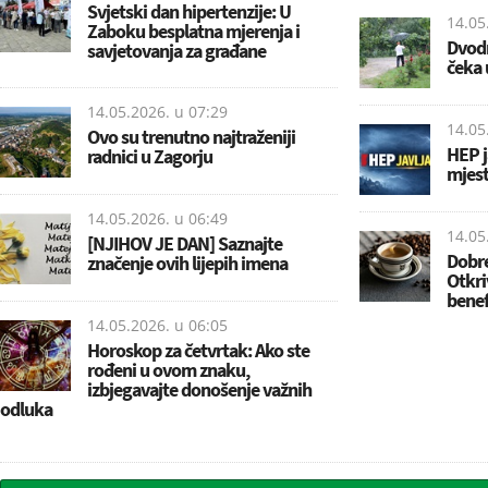
Svjetski dan hipertenzije: U
14.05
Zaboku besplatna mjerenja i
Dvodn
savjetovanja za građane
čeka 
14.05.2026. u
07:29
14.05
Ovo su trenutno najtraženiji
HEP j
radnici u Zagorju
mjest
14.05.2026. u
06:49
14.05
[NJIHOV JE DAN] Saznajte
Dobre
značenje ovih lijepih imena
Otkri
benef
14.05.2026. u
06:05
Horoskop za četvrtak: Ako ste
rođeni u ovom znaku,
izbjegavajte donošenje važnih
odluka