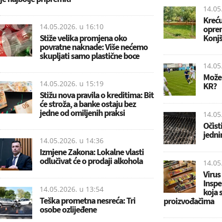
14.05
Kreću
14.05.2026. u
16:10
oprem
Stiže velika promjena oko
Konjš
povratne naknade: Više nećemo
skupljati samo plastične boce
14.05
Može 
14.05.2026. u
15:19
KR?
Stižu nova pravila o kreditima: Bit
će stroža, a banke ostaju bez
jedne od omiljenih praksi
14.05
Očist
jedni
14.05.2026. u
14:36
Izmjene Zakona: Lokalne vlasti
odlučivat će o prodaji alkohola
14.05
Virus
Inspe
14.05.2026. u
13:54
koja 
Teška prometna nesreća: Tri
proizvođačima
osobe ozlijeđene