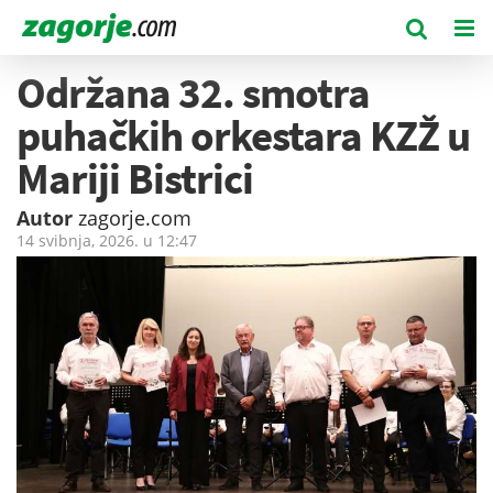
Održana 32. smotra
puhačkih orkestara KZŽ u
Mariji Bistrici
Autor
zagorje.com
14 svibnja, 2026. u
12:47