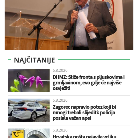
NAJČITANIJE
6.8.2026.
DHMZ: Stiže fronta s pljuskovima i
grmljavinom, evo gdje će najviše
osvježiti
6.8.2026.
Zagorec napravio potez koji bi
mnogi trebali slijediti: policija
poslala važan apel
6.8.2026.
Hrvatska pošta najavila veliku