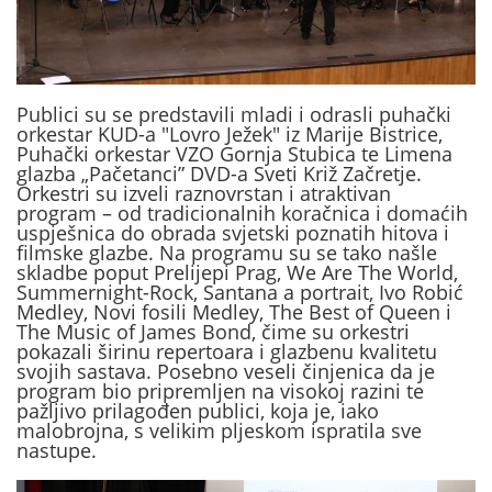
Publici su se predstavili mladi i odrasli puhački
orkestar KUD-a "Lovro Ježek" iz Marije Bistrice,
Puhački orkestar VZO Gornja Stubica te Limena
glazba „Pačetanci” DVD-a Sveti Križ Začretje.
Orkestri su izveli raznovrstan i atraktivan
program – od tradicionalnih koračnica i domaćih
uspješnica do obrada svjetski poznatih hitova i
filmske glazbe. Na programu su se tako našle
skladbe poput Prelijepi Prag, We Are The World,
Summernight-Rock, Santana a portrait, Ivo Robić
Medley, Novi fosili Medley, The Best of Queen i
The Music of James Bond, čime su orkestri
pokazali širinu repertoara i glazbenu kvalitetu
svojih sastava. Posebno veseli činjenica da je
program bio pripremljen na visokoj razini te
pažljivo prilagođen publici, koja je, iako
malobrojna, s velikim pljeskom ispratila sve
nastupe.