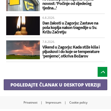
novost: 'Počinje od sljedećeg
tjedna...'
6.8.2026.
Dan žalosti u Zagorju: Zastave na
pola koplja nakon tragedije u Sv.
Križu Začretju
7.8.2026.
Vikend u Zagorju: Kada stiže kiša i
pljuskovi i do koje se temperature
'penjemo', otkriva Božarov
POGLEDAJTE ČLANAK U DESKTOP VERZIJI
Privatnost
|
Impressum
|
Cookie policy