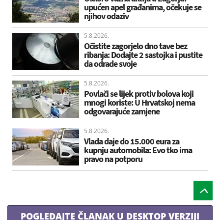
upućen apel građanima, očekuje se
njihov odaziv
5.8.2026.
Očistite zagorjelo dno tave bez
ribanja: Dodajte 2 sastojka i pustite
da odrade svoje
5.8.2026.
Povlači se lijek protiv bolova koji
mnogi koriste: U Hrvatskoj nema
odgovarajuće zamjene
5.8.2026.
Vlada daje do 15.000 eura za
kupnju automobila: Evo tko ima
pravo na potporu
POGLEDAJTE ČLANAK U DESKTOP VERZIJI