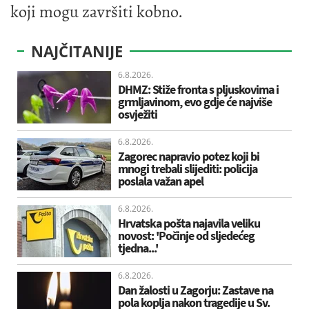
koji mogu završiti kobno.
NAJČITANIJE
6.8.2026.
DHMZ: Stiže fronta s pljuskovima i
grmljavinom, evo gdje će najviše
osvježiti
6.8.2026.
Zagorec napravio potez koji bi
mnogi trebali slijediti: policija
poslala važan apel
6.8.2026.
Hrvatska pošta najavila veliku
novost: 'Počinje od sljedećeg
tjedna...'
6.8.2026.
Dan žalosti u Zagorju: Zastave na
pola koplja nakon tragedije u Sv.