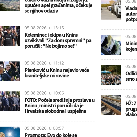
05.08
upućen apel građanima, očekuje
Vlada
se njihov odaziv
autom
potp
05.08.2026. u
13:15
Keleminec i ekipa u Kninu
05.08
uzvikivali "Za dom spremni" pa
Minim
poručili: "Ne bojimo se!"
kojem
05.08.2026. u
11:12
05.08
Plenković u Kninu najavio veće
Odlič
braniteljske mirovine
smo z
05.08.2026. u
10:06
05.08
FOTO: Počela središnja proslava u
HŽ: Z
Kninu, ministri poručili da je
prug
Hrvatska slobodna i uspješna
vlako
05.08.2026. u
08:57
Prognoza: Evo do koje se