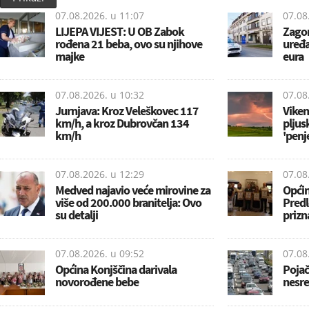
07.08.2026. u
11:07
07.08
LIJEPA VIJEST: U OB Zabok
Zagor
rođena 21 beba, ovo su njihove
uređa
majke
eura
07.08.2026. u
10:32
07.08
Jurnjava: Kroz Veleškovec 117
Viken
km/h, a kroz Dubrovčan 134
pljus
km/h
'penj
07.08.2026. u
12:29
07.08
Medved najavio veće mirovine za
Općin
više od 200.000 branitelja: Ovo
Predl
su detalji
prizn
07.08.2026. u
09:52
07.08
Općina Konjščina darivala
Poja
novorođene bebe
nesre