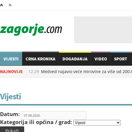
⌂

VIJESTI
CRNA KRONIKA
DOGAĐANJA
VIDEO
SPORT
07.08.2026. u
NAJNOVIJE
12:29
Medved najavio veće mirovine za više od 200.000
Vijesti
Datum:
Kategorija ili općina / grad:
Prikaži