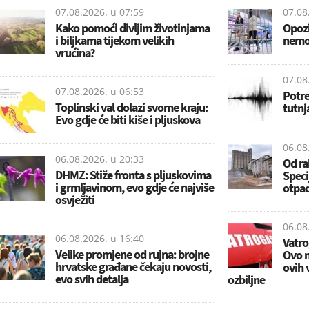
07.08.2026. u
07:59
07.08
Kako pomoći divljim životinjama
Opozi
i biljkama tijekom velikih
nemoj
vrućina?
07.08
07.08.2026. u
06:53
Potre
Toplinski val dolazi svome kraju:
tutnj
Evo gdje će biti kiše i pljuskova
06.08
06.08.2026. u
20:33
Od ra
DHMZ: Stiže fronta s pljuskovima
Speci
i grmljavinom, evo gdje će najviše
otpad
osvježiti
06.08
06.08.2026. u
16:40
Vatro
Velike promjene od rujna: brojne
Ovo n
hrvatske građane čekaju novosti,
ovih 
evo svih detalja
ozbiljne