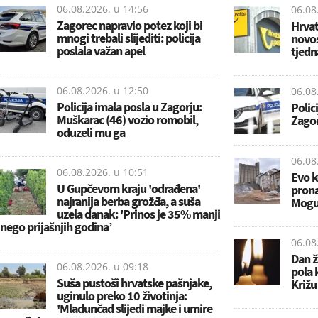
06.08.2026. u
14:56
06.08
Zagorec napravio potez koji bi
Hrvat
mnogi trebali slijediti: policija
novos
poslala važan apel
tjedna
06.08.2026. u
12:50
06.08
Policija imala posla u Zagorju:
Polic
Muškarac (46) vozio romobil,
Zagor
oduzeli mu ga
06.08
06.08.2026. u
10:51
Evo k
U Gupčevom kraju 'odrađena'
prona
najranija berba grožđa, a suša
Moguć
uzela danak: 'Prinos je 35% manji
nego prijašnjih godina’
06.08
Dan ž
06.08.2026. u
09:18
pola 
Suša pustoši hrvatske pašnjake,
Križu
uginulo preko 10 životinja:
'Mladunčad slijedi majke i umire