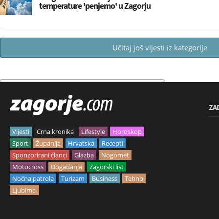
temperature 'penjemo' u Zagorju
Učitaj još vijesti iz kategorije
ZA
Vijesti
Crna kronika
Lifestyle
Horoskop
Sport
Županija
Hrvatska
Recepti
Sponzorirani članci
Glazba
Nogomet
Motocross
Događanja
Zagorski list
Noćna patrola
Turizam
Business
Tehno
Ljubimci