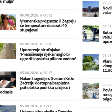
u mulju'
06.08
Novi 
važan
06.08.2026. u
08:12
Vremenska prognoza: U Zagorju
će temperature dosezati 40
05.08
stupnjeva!
Sutra
vala,
upozo
05.08.2026. u
22:10
Upozorenje stručnjaka:
'Presušivanje rijeka moglo bi
05.08
ugroziti opskrbu pitkom vodom'
Planir
vinog
11.50
05.08.2026. u
20:17
Nakon tragedije u Svetom Križu
Začretju dostupna besplatna
05.08
psihološka podrška za djecu i
Povla
odrasle
mnogi
odgo
05.08.2026. u
17:00
Uskoro važna akcija u Zagorju: