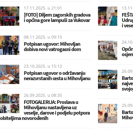
17.11.2025. u
21:01
13.11
[FOTO] Diljem zagorskih gradova
FEŠT
i općina gore lampuši za Vukovar
Udrug
i ves
08.11.2025. u
09:15
24.10
Potpisan ugovor: Mihovljan
Općin
dobiva novi vatrogasni dom
osjem
23.10.2025. u
15:12
26.09
Potpisan ugovor o održavanju
Barto
nerazvrstanih cesta u Mihovljanu
najve
svojo
26.09.2025. u
08:35
FOTOGALERIJA: Proslava u
25.09
Mihovljanu nastavljena uz
Barto
veselje, darove i podjelu potpora
Mihov
obiteljima novorođenih