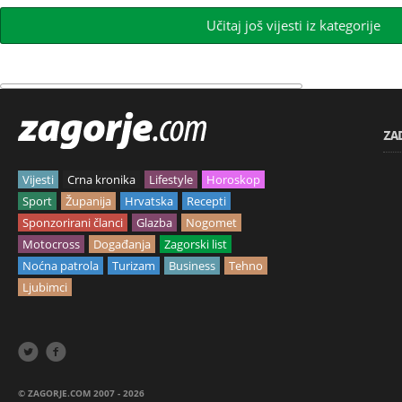
Učitaj još vijesti iz kategorije
ZA
Vijesti
Crna kronika
Lifestyle
Horoskop
Sport
Županija
Hrvatska
Recepti
Sponzorirani članci
Glazba
Nogomet
Motocross
Događanja
Zagorski list
Noćna patrola
Turizam
Business
Tehno
Ljubimci


© ZAGORJE.COM 2007 - 2026