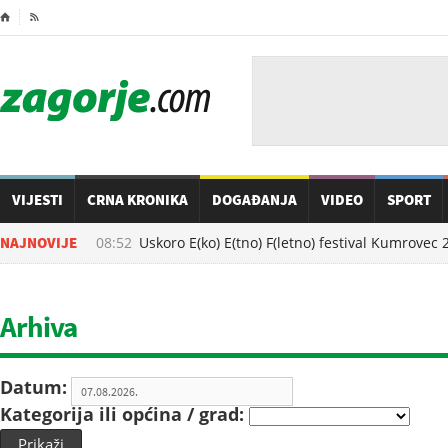
⌂

VIJESTI
CRNA KRONIKA
DOGAĐANJA
VIDEO
SPORT
07.08.2026. u
NAJNOVIJE
08:52
Uskoro E(ko) E(tno) F(letno) festival Kumrovec 2
Arhiva
Datum:
Kategorija ili općina / grad:
Prikaži