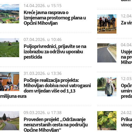
14.04.2026. u
15:15
Kreće javna rasprava o
12.04
izmjenama prostornog plana u
Za vi
Općini Mihovljan
07.04.2026. u
10:46
04.04
Poljoprivrednici, prijavite se na
izobrazbu za održivu uporabu
Uspje
pesticida
na pr
Mihov
31.03.2026. u
13:36
12.03
Počinje realizacija projekta:
Mihovljan dobiva novi vatrogasni
Općin
dom vrijedan više od 1,13
umiro
milijuna eura
preda
09.03.2026. u
17:38
24.02
Proveden projekt „Održavanje
Priku
nerazvrstanih cesta na području
vino
Općine Mihovljan“