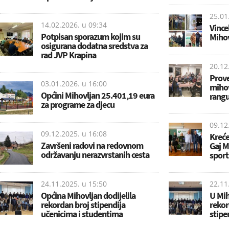
25.01
14.02.2026. u
09:34
Vince
Potpisan sporazum kojim su
Mihov
osigurana dodatna sredstva za
rad JVP Krapina
20.12
Prove
03.01.2026. u
16:00
mihov
Općini Mihovljan 25.401,19 eura
rangu
za programe za djecu
09.12
09.12.2025. u
16:08
Kreće
Završeni radovi na redovnom
Gaj Mi
održavanju nerazvrstanih cesta
sport
24.11.2025. u
15:50
22.11
Općina Mihovljan dodijelila
U Mih
rekordan broj stipendija
rekor
učenicima i studentima
stipe