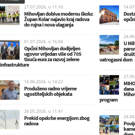
27.07.2026. u
11:10
14.07
Mihovljan dobiva modernu školu:
Dosta
Župan Kolar najavio kraj radova
općin
do rujna i nova ulaganja
24.06
01.07.2026. u
16:04
U Mih
Općini Mihovljan dodijeljen
parom
ugovor vrijedan više od 705
društ
tisuća eura za razvoj zelene
vatrogasni dom
infrastrukture
27.05
16.06.2026. u
14:22
MIHOW
Produženo radno vrijeme
dana 
ugostiteljskih objekata
Miho
program
26.05.2026. u
11:41
24.04
Prekid opskrbe energijom zbog
radova
Povij
kamen
dom