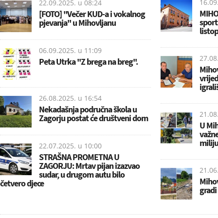
16.09
22.09.2025. u
08:24
MIHOL
[FOTO] ''Večer KUD-a i vokalnog
sport
pjevanja'' u Mihovljanu
listo
06.09.2025. u
11:09
27.08
Peta Utrka ''Z brega na breg''.
Mihov
vrij
igrali
26.08.2025. u
16:54
Nekadašnja područna škola u
21.08
Zagorju postat će društveni dom
U Mih
važne
milij
22.07.2025. u
10:00
STRAŠNA PROMETNA U
ZAGORJU: Mrtav pijan izazvao
21.06
sudar, u drugom autu bilo
Mihov
četvero djece
gradi