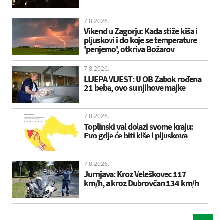
7.8.2026.
Vikend u Zagorju: Kada stiže kiša i
pljuskovi i do koje se temperature
'penjemo', otkriva Božarov
7.8.2026.
LIJEPA VIJEST: U OB Zabok rođena
21 beba, ovo su njihove majke
7.8.2026.
Toplinski val dolazi svome kraju:
Evo gdje će biti kiše i pljuskova
7.8.2026.
Jurnjava: Kroz Veleškovec 117
km/h, a kroz Dubrovčan 134 km/h