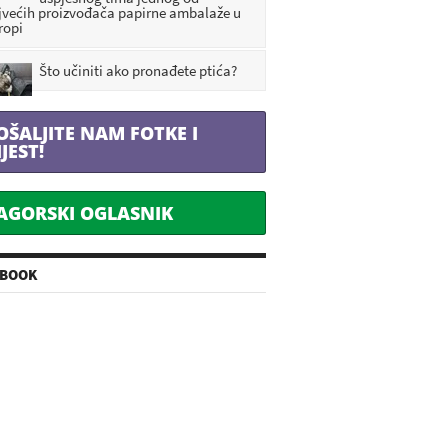
jvećih proizvođača papirne ambalaže u
ropi
Što učiniti ako pronađete ptića?
OŠALJITE NAM FOTKE I
IJEST!
AGORSKI OGLASNIK
EBOOK