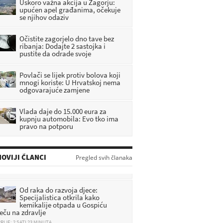
Uskoro važna akcija u Zagorju:
upućen apel građanima, očekuje
se njihov odaziv
Očistite zagorjelo dno tave bez
ribanja: Dodajte 2 sastojka i
pustite da odrade svoje
Povlači se lijek protiv bolova koji
mnogi koriste: U Hrvatskoj nema
odgovarajuće zamjene
Vlada daje do 15.000 eura za
kupnju automobila: Evo tko ima
pravo na potporu
OVIJI ČLANCI
Pregled svih članaka
Od raka do razvoja djece:
Specijalistica otkrila kako
kemikalije otpada u Gospiću
ječu na zdravlje
RIJE: 2 SATI 23 MINUTA