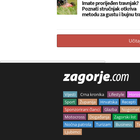
Imate prorijeđen travnjak?
Poznati stručnjak otkriva
metodu za gustu i bujnu tr
Učita
Vijesti
Crna kronika
Lifestyle
Horo
Sport
Županija
Hrvatska
Recepti
Sponzorirani članci
Glazba
Nogomet
Motocross
Događanja
Zagorski list
Noćna patrola
Turizam
Business
T
Ljubimci