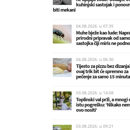
kuhinjski sastojak i ponov
biti mekani
04.08.2026. u
07:35
Muhe bježe kao lude: Napra
prirodni pripravak od samo
sastojka čiji miris ne podn
04.08.2026. u
06:30
Tijesto za pizzu bez dizanja
ovaj trik bit će spremno za
pečenje za samo 15 minuta
03.08.2026. u
14:08
Toplinski val prži, a mnogi 
istu pogrešku: ‘Nikako ne
ovo nositi‘
03.08.2026. u
09:21