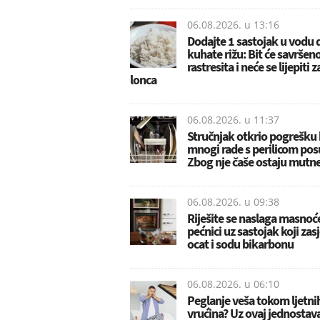
06.08.2026. u
13:16
Dodajte 1 sastojak u vodu 
kuhate rižu: Bit će savršen
rastresita i neće se lijepiti 
lonca
06.08.2026. u
11:37
Stručnjak otkrio pogrešku 
mnogi rade s perilicom pos
Zbog nje čaše ostaju mutn
06.08.2026. u
09:38
Riješite se naslaga masnoć
pećnici uz sastojak koji zas
ocat i sodu bikarbonu
06.08.2026. u
06:10
Peglanje veša tokom ljetni
vrućina? Uz ovaj jednostava