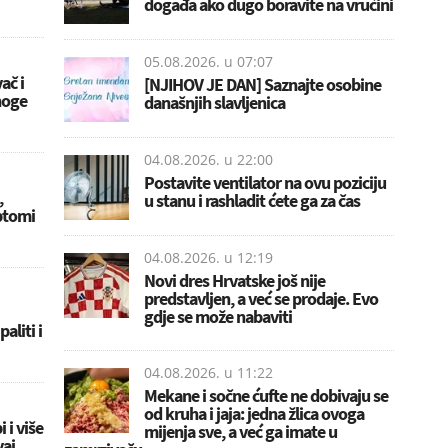
događa ako dugo boravite na vrućini
05.08.2026. u
07:07
ač i
[NJIHOV JE DAN] Saznajte osobine
noge
današnjih slavljenica
04.08.2026. u
22:00
Postavite ventilator na ovu poziciju
,
u stanu i rashladit ćete ga za čas
mptomi
04.08.2026. u
12:19
Novi dres Hrvatske još nije
predstavljen, a već se prodaje. Evo
gdje se može nabaviti
aliti i
04.08.2026. u
11:22
Mekane i sočne ćufte ne dobivaju se
od kruha i jaja: jedna žlica ovoga
 i više
mijenja sve, a već ga imate u
vaj