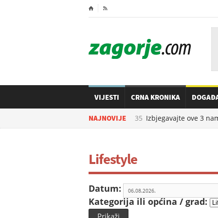
⌂

VIJESTI
CRNA KRONIKA
DOGAĐ
07.08.2026. u
NAJNOVIJE
06:35
Izbjegavajte ove 3 namir
Lifestyle
Datum:
Kategorija ili općina / grad:
Prikaži