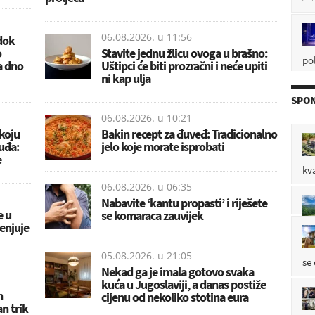
06.08.2026. u
11:56
dok
pol
o
Stavite jednu žlicu ovoga u brašno:
P
za dno
Uštipci će biti prozračni i neće upiti

ni kap ulja
SPON
06.08.2026. u
10:21
P

koju
Bakin recept za đuveđ: Tradicionalno
uđa:
jelo koje morate isprobati
e
kv
06.08.2026. u
06:35
P

Nabavite ‘kantu propasti’ i riješete
e u
se komaraca zauvijek
jenjuje
05.08.2026. u
21:05
P

se
Nekad ga je imala gotovo svaka
kuća u Jugoslaviji, a danas postiže
h
cijenu od nekoliko stotina eura
n trik