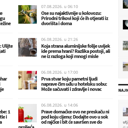
07.08.2026. u
06:10
ce
Ose su najaktivnije u kolovozu:
ogu
Prirodni trikovi koji će ih otjerati iz
težine
dvorišta i doma
06.08.2026. u
21:26
 Ulijte
Koja strana aluminijske folije uvijek
jati
ide prema hrani? Razlika postoji, ali
ne iz razloga koji mnogi misle
06.08.2026. u
17:00
uhar
Prva stvar koju pametni ljudi
i
naprave čim uđu u hotelsku sobu:
je
Može sačuvati i zdravlje i novac
NAJN
06.08.2026. u
14:06
ebe: 1
Prave domaćice ovo ne preskaču ni
le i
pod koju cijenu: Dodajte ovo u sok
ut
a
od rajčice i bit će savršen sve do
P

proljeća