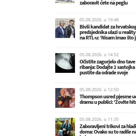
zaboravit ćete na peglu
05.08.2026. u
19:48
Bivši kandidat za hrvatsko
predsjednika ulazi u realit
na RTL-u: ‘Nisam imao što j
05.08.2026. u
14:52
Očistite zagorjelo dno tave
ribanja: Dodajte 2 sastojka 
pustite da odrade svoje
05.08.2026. u
12:50
Thompson usred pjesme u
dramu u publici: 'Zovite hit
05.08.2026. u
11:35
Zaboravljeni trikovi za hla
doma: Ovako su to radile n