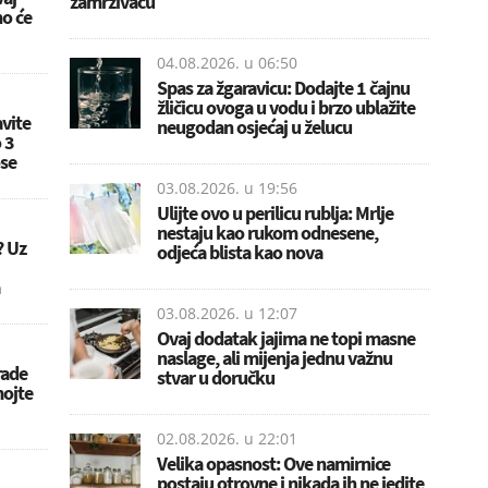
zamrzivaču
no će
04.08.2026. u
06:50
Spas za žgaravicu: Dodajte 1 čajnu
žličicu ovoga u vodu i brzo ublažite
vite
neugodan osjećaj u želucu
 3
ose
03.08.2026. u
19:56
Ulijte ovo u perilicu rublja: Mrlje
nestaju kao rukom odnesene,
? Uz
odjeća blista kao nova
03.08.2026. u
12:07
Ovaj dodatak jajima ne topi masne
naslage, ali mijenja jednu važnu
rade
stvar u doručku
mojte
02.08.2026. u
22:01
Velika opasnost: Ove namirnice
postaju otrovne i nikada ih ne jedite