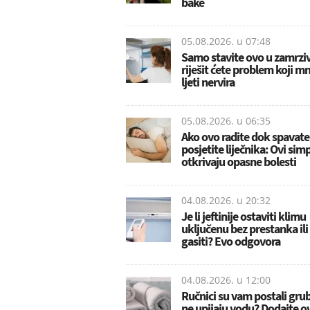
bake
05.08.2026. u
07:48
Samo stavite ovo u zamrziv
riješit ćete problem koji m
ljeti nervira
05.08.2026. u
06:35
Ako ovo radite dok spavate
posjetite liječnika: Ovi si
otkrivaju opasne bolesti
04.08.2026. u
20:32
Je li jeftinije ostaviti klimu
uključenu bez prestanka ili p
gasiti? Evo odgovora
04.08.2026. u
12:00
Ručnici su vam postali grubi
ne upijaju vodu? Dodajte o