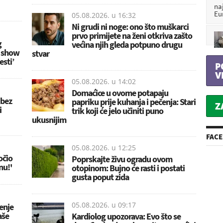
na
Eu
05.08.2026. u
16:32
Ni grudi ni noge: ono što muškarci
prvo primijete na ženi otkriva zašto
g
većina njih gleda potpuno drugu
y show
stvar
esti’
P
V
05.08.2026. u
14:02
Domaćice u ovome potapaju
 bez
papriku prije kuhanja i pečenja: Stari
Z
i
trik koji će jelo učiniti puno
ukusnijim
FAC
05.08.2026. u
12:25
očio
Poprskajte živu ogradu ovom
nu!'
otopinom: Bujno će rasti i postati
gusta poput zida
05.08.2026. u
09:17
đenje
aše
Kardiolog upozorava: Evo što se