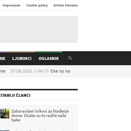
Impressum
Cookie policy
Arhiva članaka
INE
LJUBIMCI
OGLASNIK
ne
07.08.2026. u
06:10
Ose su najaktivnije u kolovozu: Prirodni trik
ITANIJI ČLANCI
Zaboravljeni trikovi za hlađenje
doma: Ovako su to radile naše
bake