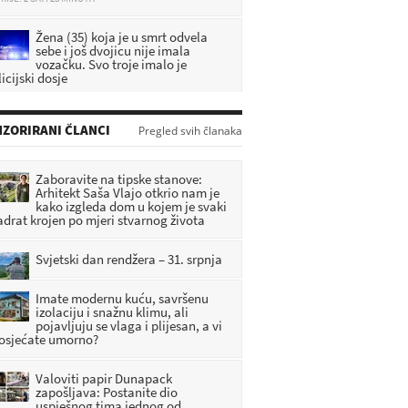
Žena (35) koja je u smrt odvela
sebe i još dvojicu nije imala
vozačku. Svo troje imalo je
icijski dosje
RIJE: 2 SATI 44 MINUTA
DA SE NE ZABORAVI: U Pregradi
ZORIRANI ČLANCI
Pregled svih članaka
predstavljena knjiga o zagorskim
braniteljima
RIJE: 37 MINUTA
Zaboravite na tipske stanove:
Arhitekt Saša Vlajo otkrio nam je
[FOTO] Umjetnost, priče i
kako izgleda dom u kojem je svaki
tradicija obilježili vikend u
adrat krojen po mjeri stvarnog života
Radoboju
RIJE: 1 SATI 29 MINUTA
Svjetski dan rendžera – 31. srpnja
DHMZ: Stiže fronta s pljuskovima i
Imate modernu kuću, savršenu
grmljavinom, evo gdje će najviše
izolaciju i snažnu klimu, ali
osvježiti
pojavljuju se vlaga i plijesan, a vi
RIJE: 2 SATI 1 MINUTA
 osjećate umorno?
Valoviti papir Dunapack
zapošljava: Postanite dio
uspješnog tima jednog od