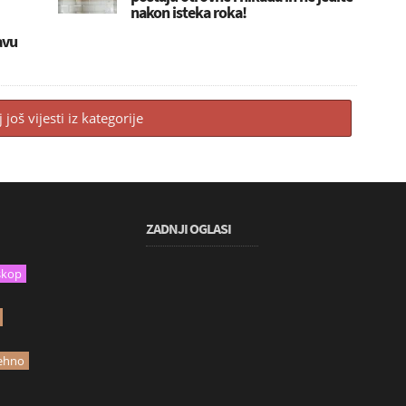
nakon isteka roka!
avu
j još vijesti iz kategorije
ZADNJI OGLASI
skop
ehno