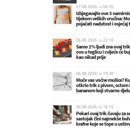
07.08.2026. u
06:35
Izbjegavajte ove 3 namirni
tijekom velikih vrućina: M
pojačati nadutost i osjećaj 
06.08.2026. u
22:10
Samo 2% ljudi zna ovaj trik:
ovo u teglicu i cvijeće će bu
kao nikad prije
06.08.2026. u
19:30
Muče vas voćne mušice? K
otkrio trik s pivom, octom 
bananom koji stvarno djelu
06.08.2026. u
16:15
Pekari ovaj trik čuvaju za s
sastojak čini najmekše buht
krafne koje se tope u ustim