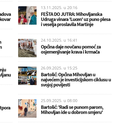
13.11.2025. u
20:16
radova
FEŠTA DO JUTRA: Mihovljanska
ukovar
Udruga vinara 'Lucen' uz puno plesa
i veselja proslavila Martinje
24.10.2025. u
16:41
n
Općina daje novčanu pomoć za
m
osjemenjivanje krava i krmača
26.09.2025. u
15:25
nju
Bartolić: Općina Mihovljan u
vljanu
najvećem je investicijskom ciklusu u
svojoj povijesti
25.09.2025. u
08:00
Bartolić: 'Radi se punom parom,
otpora
Mihovljan ide u dobrom smjeru'