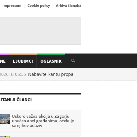
Impressum
Cookie policy
Arhiva članaka
INE
LJUBIMCI
OGLASNIK
026. u
06:35
Nabavite ‘kantu propasti’ i riješete se komaraca zauvije
ITANIJI ČLANCI
Uskoro važna akcija u Zagorju:
upućen apel građanima, očekuje
se njihov odaziv