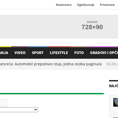
Naslovnica
Oglašavanje
Privatnost
ANJA
VIDEO
SPORT
LIFESTYLE
FOTO
GRADOVI I OPĆ
sreća: Automobil prepolovio stup, jedna osoba poginula
06.08.2
NAJČ