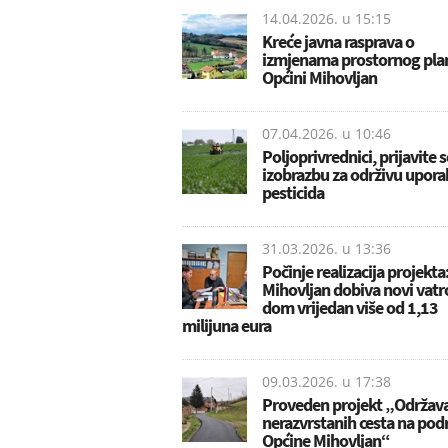
14.04.2026. u
15:15
Kreće javna rasprava o
izmjenama prostornog pla
Općini Mihovljan
07.04.2026. u
10:46
Poljoprivrednici, prijavite 
izobrazbu za održivu upor
pesticida
31.03.2026. u
13:36
Počinje realizacija projekta
Mihovljan dobiva novi vatr
dom vrijedan više od 1,13
milijuna eura
09.03.2026. u
17:38
Proveden projekt „Održav
nerazvrstanih cesta na pod
Općine Mihovljan“