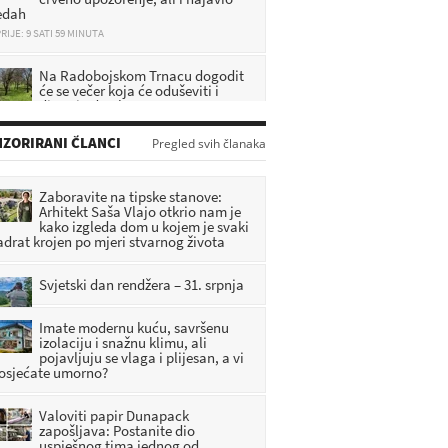
edah
RIJE: 9 SATI 59 MINUTA
Na Radobojskom Trnacu dogodit
će se večer koja će oduševiti i
djecu i odrasle
RIJE: 10 SATI 39 MINUTA
ZORIRANI ČLANCI
Pregled svih članaka
[FOTO] Stravična nesreća:
Automobil prepolovio stup, jedna
osoba poginula
Zaboravite na tipske stanove:
RIJE: 31 MINUTA
Arhitekt Saša Vlajo otkrio nam je
kako izgleda dom u kojem je svaki
adrat krojen po mjeri stvarnog života
Upozorenje stručnjaka:
'Presušivanje rijeka moglo bi
ugroziti opskrbu pitkom vodom'
Svjetski dan rendžera – 31. srpnja
RIJE: 9 SATI 12 MINUTA
Imate modernu kuću, savršenu
izolaciju i snažnu klimu, ali
pojavljuju se vlaga i plijesan, a vi
 osjećate umorno?
Valoviti papir Dunapack
zapošljava: Postanite dio
uspješnog tima jednog od