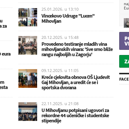
na
Eu
25.01.2026. u
13:10
Vincekovo Udruge ''Lucen''
su
Mihovljan
a za
20.12.2025. u
15:48
P
V
Provedeno testiranje mladih vina
mihovljanskih vinara: 'Sve smo bliže
9 eura
rangu najboljih u Zagorju'
Z
09.12.2025. u
11:05
Kreće cjelovita obnova OŠ Ljudevit
FAC
om
Gaj Mihovljan, a uredit će se i
esta
sportska dvorana
22.11.2025. u
21:08
U Mihovljanu potpisani ugovori za
rekordne 44 učeničke i studentske
stipendije