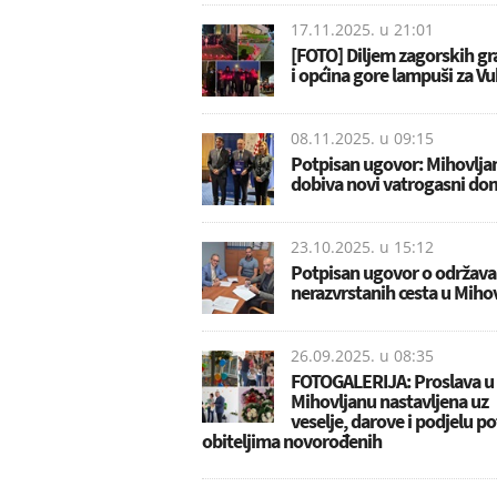
17.11.2025. u
21:01
[FOTO] Diljem zagorskih g
i općina gore lampuši za V
08.11.2025. u
09:15
Potpisan ugovor: Mihovlja
dobiva novi vatrogasni do
23.10.2025. u
15:12
Potpisan ugovor o održava
nerazvrstanih cesta u Miho
26.09.2025. u
08:35
FOTOGALERIJA: Proslava u
Mihovljanu nastavljena uz
veselje, darove i podjelu p
obiteljima novorođenih