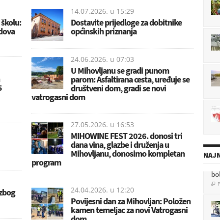
14.07.2026. u
15:29
školu:
Dostavite prijedloge za dobitnike
adova
općinskih priznanja
24.06.2026. u
07:03
U Mihovljanu se gradi punom
parom: Asfaltirana cesta, uređuje se
5
društveni dom, gradi se novi
vatrogasni dom
27.05.2026. u
16:53
MIHOWINE FEST 2026. donosi tri
dana vina, glazbe i druženja u
Mihovljanu, donosimo kompletan
NAJN
program
bo
P

24.04.2026. u
12:20
 zbog
Povijesni dan za Mihovljan: Položen
kamen temeljac za novi Vatrogasni
dom