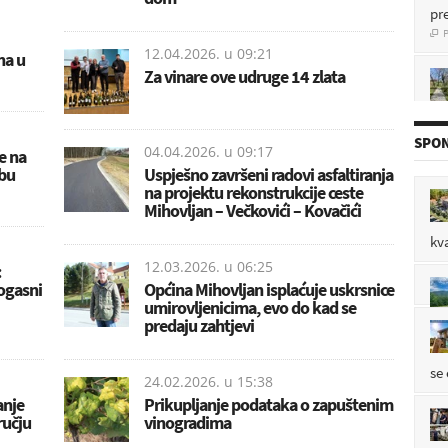
pr
P

12.04.2026. u
09:21
na u
Za vinare ove udruge 14 zlata
P

SPON
04.04.2026. u
09:17
se na
abu
Uspješno završeni radovi asfaltiranja
na projektu rekonstrukcije ceste
P

Mihovljan – Večkovići – Kovačići
kv
12.03.2026. u
06:25
:
ogasni
Općina Mihovljan isplaćuje uskrsnice
P

umirovljenicima, evo do kad se
predaju zahtjevi
se
24.02.2026. u
15:38
anje
Prikupljanje podataka o zapuštenim
ručju
vinogradima