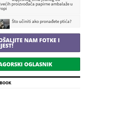
jvećih proizvođača papirne ambalaže u
ropi
Što učiniti ako pronađete ptića?
OŠALJITE NAM FOTKE I
IJEST!
AGORSKI OGLASNIK
EBOOK