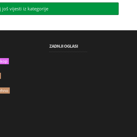
j još vijesti iz kategorije
ZADNJI OGLASI
skop
ehno