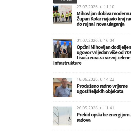
27.07.2026. u
11:10
Mihovljan dobiva modernu 
Župan Kolar najavio kraj r
do rujna i nova ulaganja
01.07.2026. u
16:04
Općini Mihovljan dodijeljen
ugovor vrijedan više od 70
tisuća eura za razvoj zelene
infrastrukture
16.06.2026. u
14:22
Produženo radno vrijeme
ugostiteljskih objekata
26.05.2026. u
11:41
Prekid opskrbe energijom
radova