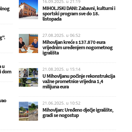
16.09.2025. u
21:19
MIHOLJSKI DANI: Zabavni, kulturni i
alnog
sportski program sve do 18.
listopada
27.08.2025. u
06:52
''.
Mihovljan kreće s 137.870 eura
vrijednim uređenjem nogometnog
igrališta
a u
21.08.2025. u
15:14
ni dom
U Mihovljanu počinje rekonstrukcija
važne prometnice vrijedna 1,4
milijuna eura
vao
21.06.2025. u
10:52
Mihovljan: Uređeno dječje igralište,
gradi se nogostup