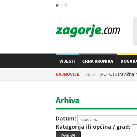
⌂

VIJESTI
CRNA KRONIKA
DOGAĐ
06.08.2026. u
NAJNOVIJE
06:51
[FOTO] Stravična ne
Arhiva
Datum:
Kategorija ili općina / grad:
Prikaži