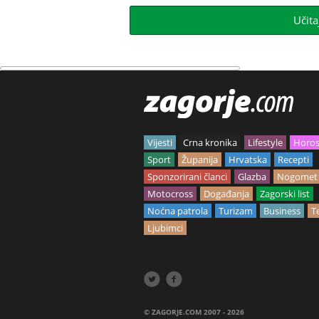
Učita
Vijesti
Crna kronika
Lifestyle
Horo
Sport
Županija
Hrvatska
Recepti
Sponzorirani članci
Glazba
Nogomet
Motocross
Događanja
Zagorski list
Noćna patrola
Turizam
Business
T
Ljubimci


© ZAGORJE.COM 2007 - 2026