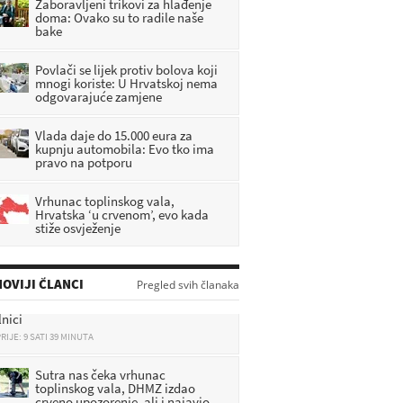
Zaboravljeni trikovi za hlađenje
doma: Ovako su to radile naše
bake
Povlači se lijek protiv bolova koji
mnogi koriste: U Hrvatskoj nema
odgovarajuće zamjene
Vlada daje do 15.000 eura za
kupnju automobila: Evo tko ima
pravo na potporu
Vrhunac toplinskog vala,
Hrvatska ‘u crvenom’, evo kada
stiže osvježenje
Buknuo požar: Eksplodirao
aparat za gašenje, jedan
OVIJI ČLANCI
Pregled svih članaka
vatrogasac privatne tvrtke u
lnici
RIJE: 9 SATI 39 MINUTA
Sutra nas čeka vrhunac
toplinskog vala, DHMZ izdao
crveno upozorenje, ali i najavio