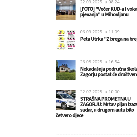
22.09.2025. u
08:24
[FOTO] ''Večer KUD-a i vok
pjevanja'' u Mihovljanu
06.09.2025. u
11:09
Peta Utrka ''Z brega na breg
26.08.2025. u
16:54
Nekadašnja područna škol
Zagorju postat će društve
22.07.2025. u
10:00
STRAŠNA PROMETNA U
ZAGORJU: Mrtav pijan izaz
sudar, u drugom autu bilo
četvero djece