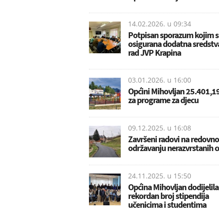
14.02.2026. u
09:34
Potpisan sporazum kojim 
osigurana dodatna sredstv
rad JVP Krapina
03.01.2026. u
16:00
Općini Mihovljan 25.401,1
za programe za djecu
09.12.2025. u
16:08
Završeni radovi na redovn
održavanju nerazvrstanih c
24.11.2025. u
15:50
Općina Mihovljan dodijelila
rekordan broj stipendija
učenicima i studentima