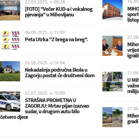
16.09
22.09.2025. u
08:24
MIHOL
[FOTO] ''Večer KUD-a i vokalnog
sport
pjevanja'' u Mihovljanu
listo
06.09.2025. u
11:09
27.08
Peta Utrka ''Z brega na breg''.
Mihov
vrij
igrali
26.08.2025. u
16:54
Nekadašnja područna škola u
21.08
Zagorju postat će društveni dom
U Mih
važne
milij
22.07.2025. u
10:00
STRAŠNA PROMETNA U
ZAGORJU: Mrtav pijan izazvao
21.06
sudar, u drugom autu bilo
Mihov
četvero djece
gradi