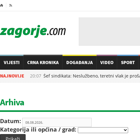
⌂

VIJESTI
CRNA KRONIKA
DOGAĐANJA
VIDEO
SPORT
08.08.2026. u
NAJNOVIJE
20:07
Šef sindikata: Neslužbeno, teretni vlak je proša
Arhiva
Datum:
Kategorija ili općina / grad:
Prikaži