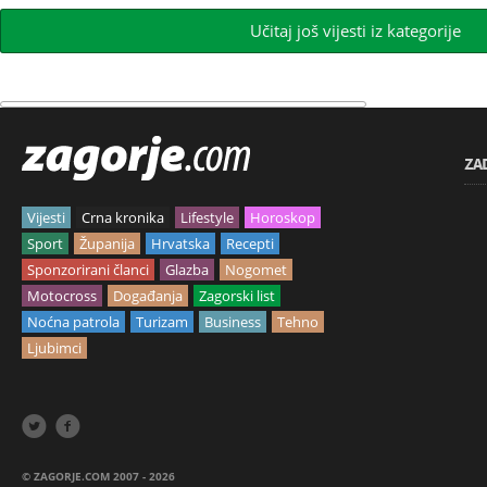
Učitaj još vijesti iz kategorije
ZA
Vijesti
Crna kronika
Lifestyle
Horoskop
Sport
Županija
Hrvatska
Recepti
Sponzorirani članci
Glazba
Nogomet
Motocross
Događanja
Zagorski list
Noćna patrola
Turizam
Business
Tehno
Ljubimci


© ZAGORJE.COM 2007 - 2026