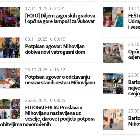
17.11.2025. u
21:01
13.11
[FOTO] Diljem zagorskih gradova
FEŠT
i općina gore lampuši za Vukovar
Udrug
i ves
08.11.2025. u
09:15
24.10
Potpisan ugovor: Mihovljan
Općin
dobiva novi vatrogasni dom
osjem
23.10.2025. u
15:12
26.09
Potpisan ugovor o održavanju
Barto
nerazvrstanih cesta u Mihovljanu
najve
svojo
26.09.2025. u
08:35
FOTOGALERIJA: Proslava u
25.09
Mihovljanu nastavljena uz
Barto
veselje, darove i podjelu potpora
Mihov
obiteljima novorođenih