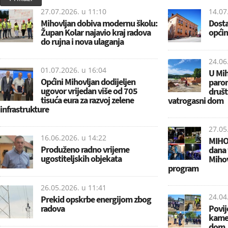
27.07.2026. u
11:10
14.07
Mihovljan dobiva modernu školu:
Dosta
Župan Kolar najavio kraj radova
općin
do rujna i nova ulaganja
24.06
01.07.2026. u
16:04
U Mih
Općini Mihovljan dodijeljen
parom
ugovor vrijedan više od 705
društ
tisuća eura za razvoj zelene
vatrogasni dom
infrastrukture
27.05
16.06.2026. u
14:22
MIHOW
Produženo radno vrijeme
dana 
ugostiteljskih objekata
Miho
program
26.05.2026. u
11:41
24.04
Prekid opskrbe energijom zbog
radova
Povij
kamen
dom