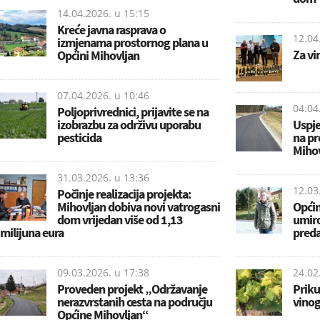
14.04.2026. u
15:15
Kreće javna rasprava o
12.04
izmjenama prostornog plana u
Za vi
Općini Mihovljan
07.04.2026. u
10:46
04.04
Poljoprivrednici, prijavite se na
izobrazbu za održivu uporabu
Uspje
pesticida
na pr
Mihov
31.03.2026. u
13:36
12.03
Počinje realizacija projekta:
Mihovljan dobiva novi vatrogasni
Općin
dom vrijedan više od 1,13
umiro
milijuna eura
preda
09.03.2026. u
17:38
24.02
Proveden projekt „Održavanje
Priku
nerazvrstanih cesta na području
vino
Općine Mihovljan“