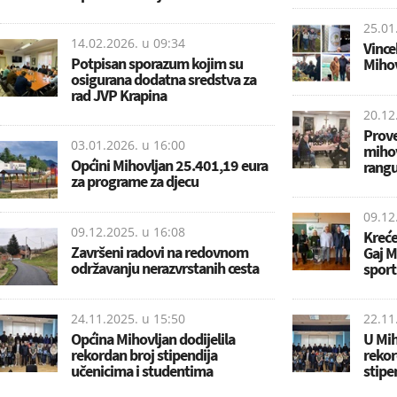
25.01
14.02.2026. u
09:34
Vince
Potpisan sporazum kojim su
Mihov
osigurana dodatna sredstva za
rad JVP Krapina
20.12
Prove
03.01.2026. u
16:00
mihov
Općini Mihovljan 25.401,19 eura
rangu
za programe za djecu
09.12
09.12.2025. u
16:08
Kreće
Završeni radovi na redovnom
Gaj Mi
održavanju nerazvrstanih cesta
sport
24.11.2025. u
15:50
22.11
Općina Mihovljan dodijelila
U Mih
rekordan broj stipendija
rekor
učenicima i studentima
stipe