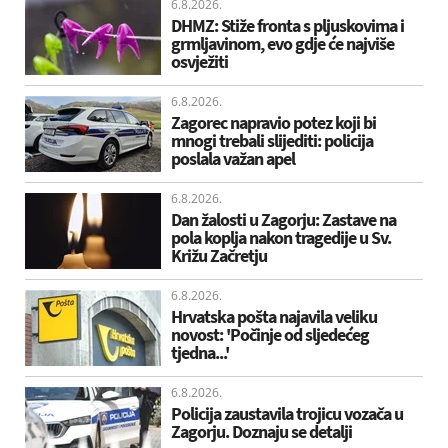
6.8.2026.
DHMZ: Stiže fronta s pljuskovima i
grmljavinom, evo gdje će najviše
osvježiti
6.8.2026.
Zagorec napravio potez koji bi
mnogi trebali slijediti: policija
poslala važan apel
6.8.2026.
Dan žalosti u Zagorju: Zastave na
pola koplja nakon tragedije u Sv.
Križu Začretju
6.8.2026.
Hrvatska pošta najavila veliku
novost: 'Počinje od sljedećeg
tjedna...'
6.8.2026.
Policija zaustavila trojicu vozača u
Zagorju. Doznaju se detalji