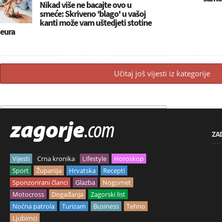
Nikad više ne bacajte ovo u
smeće: Skriveno 'blago' u vašoj
kanti može vam uštedjeti stotine
eura
Učitaj još vijesti iz kategorije
ZA
Vijesti
Crna kronika
Lifestyle
Horoskop
Sport
Županija
Hrvatska
Recepti
Sponzorirani članci
Glazba
Nogomet
Motocross
Događanja
Zagorski list
Noćna patrola
Turizam
Business
Tehno
Ljubimci