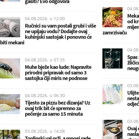
gasiti? Evo odgovora
04.08
Mekan
04.08.2026. u
12:00
od kr
Ručnici su vam postali grubi i više
mijen
ne upijaju vodu? Dodajte ovaj
zamrzivaču
kuhinjski sastojak i ponovno će
biti mekani
04.08
Spas 
04.08.2026. u
07:35
žliči
Muhe bježe kao lude: Napravite
neugo
prirodni pripravak od samo 3
sastojka čiji miris ne podnose
03.08
Ulijte
04.08.2026. u
06:30
nesta
Tijesto za pizzu bez dizanja? Uz
odjeć
ovaj trik bit će spremno za
pečenje za samo 15 minuta
03.08
Ovaj 
03.08.2026. u
14:08
nasla
Toplinski val prži, a mnogi rade