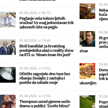
05.08
Nekad
06.08.2026. u
06:10
kuća 
Peglanje veša tokom ljetnih
cijen
vrućina? Uz ovaj jednostavan trik
zaboravit ćete na peglu
05.08
Ni gr
05.08.2026. u
19:48
prvo 
Bivši kandidat za hrvatskog
većin
predsjednika ulazi u reality show
stvar
na RTL-u: ‘Nisam imao što jesti’
05.08
05.08.2026. u
14:52
Doma
Očistite zagorjelo dno tave bez
papri
ribanja: Dodajte 2 sastojka i
trik k
pustite da odrade svoje
ukusnijim
05.08.2026. u
12:50
05.08
Thompson usred pjesme uočio
Poprs
dramu u publici: 'Zovite hitnu!'
otopi