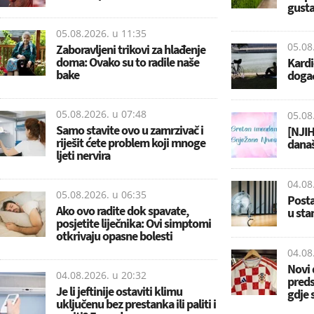
gusta
05.08.2026. u
11:35
05.08
Zaboravljeni trikovi za hlađenje
doma: Ovako su to radile naše
Kardi
bake
događ
05.08.2026. u
07:48
05.08
Samo stavite ovo u zamrzivač i
[NJIH
riješit ćete problem koji mnoge
današ
ljeti nervira
04.08
05.08.2026. u
06:35
Posta
Ako ovo radite dok spavate,
u sta
posjetite liječnika: Ovi simptomi
otkrivaju opasne bolesti
04.08
Novi 
04.08.2026. u
20:32
preds
Je li jeftinije ostaviti klimu
gdje 
uključenu bez prestanka ili paliti i