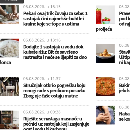
06.08.2026. u
16:15
06.08
Pekari ovaj trik čuvaju za sebe: 1
Prave
sastojak čini najmekše buhtle i
pod k
krafne koje se tope u ustima
od raj
proljeća
06.08.2026. u
13:16
06.08
Dodajte 1 sastojak u vodu dok
kuhate rižu: Bit će savršeno
Stavi
rastresita i neće se lijepiti za dno
Uštipc
lonca
ni ka
06.08.2026. u
11:37
06.08
Stručnjak otkrio pogrešku koju
Bakin
mnogi rade s perilicom posuđa:
jelo 
Zbog nje čaše ostaju mutne
06.08
06.08.2026. u
09:38
Nabav
Riješite se naslaga masnoće u
se ko
pećnici uz sastojak koji zasjenjuje
ocat i sodu bikarbonu