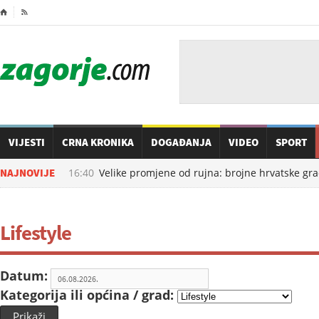
⌂

VIJESTI
CRNA KRONIKA
DOGAĐANJA
VIDEO
SPORT
06.08.2026. u
NAJNOVIJE
16:40
Velike promjene od rujna: brojne hrvatske građa
Lifestyle
Datum:
Kategorija ili općina / grad:
Prikaži