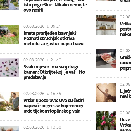
stvar
istu pogrešku: ‘Nikako nemojte
ovo nositi‘
02.08
Velik
03.08.2026. u
09:21
posta
Imate prorijeđen travnjak?
nakon
Poznati stručnjak otkriva
metodu za gustu i bujnu travu
02.08
Grešk
02.08.2026. u
21:40
računo
Svaki mjesec ima svoj dragi
pogr
kamen: Otkrijte koji je vaš i što
predstavlja
02.08
Liječ
02.08.2026. u
16:55
navik
Vrtlar upozorava: Ovo su četiri
najčešće pogreške koje mnogi
rade tijekom toplinskog vala
02.08
Ruže 
Vrtla
02.08.2026. u
13:38
samo 