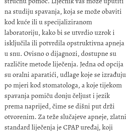
stručnu pomoć. Liječnik vas može uputiti
na studiju spavanja, koja se može obaviti
kod kuće ili u specijaliziranom
laboratoriju, kako bi se utvrdio uzrok i
isključila ili potvrdila opstruktivna apneja
u snu. Ovisno o dijagnozi, dostupne su
različite metode liječenja. Jedna od opcija
su oralni aparatići, udlage koje se izrađuju
po mjeri kod stomatologa, a koje tijekom
spavanja pomiču donju čeljust i jezik
prema naprijed, čime se dišni put drži
otvorenim. Za teže slučajeve apneje, zlatni
standard liječenja je CPAP uređaj, koji