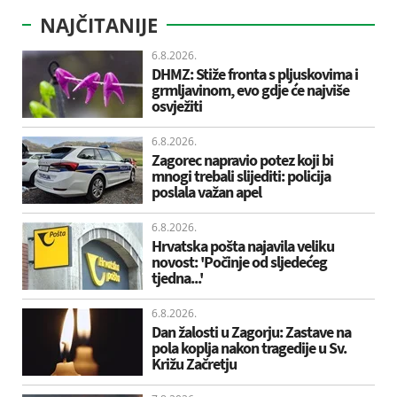
NAJČITANIJE
6.8.2026.
DHMZ: Stiže fronta s pljuskovima i
grmljavinom, evo gdje će najviše
osvježiti
6.8.2026.
Zagorec napravio potez koji bi
mnogi trebali slijediti: policija
poslala važan apel
6.8.2026.
Hrvatska pošta najavila veliku
novost: 'Počinje od sljedećeg
tjedna...'
6.8.2026.
Dan žalosti u Zagorju: Zastave na
pola koplja nakon tragedije u Sv.
Križu Začretju