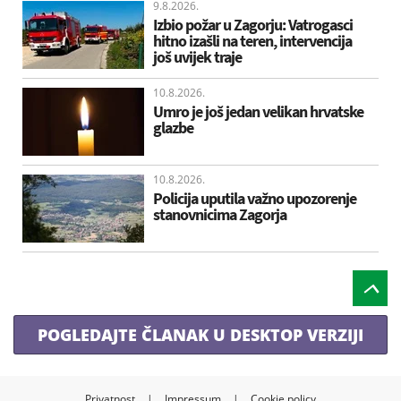
9.8.2026.
Izbio požar u Zagorju: Vatrogasci
hitno izašli na teren, intervencija
još uvijek traje
10.8.2026.
Umro je još jedan velikan hrvatske
glazbe
10.8.2026.
Policija uputila važno upozorenje
stanovnicima Zagorja
POGLEDAJTE ČLANAK U DESKTOP VERZIJI
Privatnost
|
Impressum
|
Cookie policy