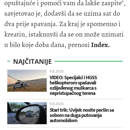
opuštajuće i pomoći vam da lakše zaspite",
savjetovao je, dodavši da se uzima sat do
dva prije spavanja. Za kraj je spomenuo i
kreatin, istaknuvši da se on može uzimati
u bilo koje doba dana, prenosi
Index.
NAJČITANIJE
9.8.2026.
VIDEO: Specijalci i HGSS
helikopterom spašavali
ozlijeđenog muškarca s
nepristupačnog terena
9.8.2026.
Stari trik: Uvijek nosite peršin sa
sobom na duga putovanja
automobilom