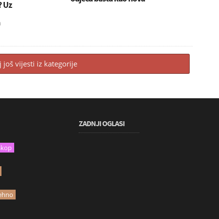
? Uz
j još vijesti iz kategorije
ZADNJI OGLASI
skop
ehno