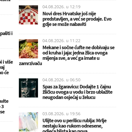
04.08.2026. u
12:19
Novi dres Hrvatske još nije
predstavljen, a već se prodaje. Evo
gdje se može nabaviti
aliti i
04.08.2026. u
11:22
Mekane i sočne ćufte ne dobivaju se
od kruha i jaja: jedna žlica ovoga
mijenja sve, a već ga imate u
 i više
zamrzivaču
vaj
no će
04.08.2026. u
06:50
Spas za žgaravicu: Dodajte 1 čajnu
žličicu ovoga u vodu i brzo ublažite
neugodan osjećaj u želucu
vite
 3
ose
03.08.2026. u
19:56
Ulijte ovo u perilicu rublja: Mrlje
nestaju kao rukom odnesene,
odjeća blista kao nova