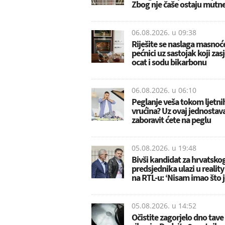
Zbog nje čaše ostaju mutn
06.08.2026. u
09:38
Riješite se naslaga masnoć
pećnici uz sastojak koji zas
ocat i sodu bikarbonu
06.08.2026. u
06:10
Peglanje veša tokom ljetni
vrućina? Uz ovaj jednostava
zaboravit ćete na peglu
05.08.2026. u
19:48
Bivši kandidat za hrvatsko
predsjednika ulazi u realit
na RTL-u: ‘Nisam imao što j
05.08.2026. u
14:52
Očistite zagorjelo dno tave