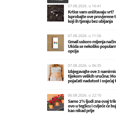
07.08.2026. u
16:41
Krtice vam uništavaju vrt?
Isprobajte ove provjerene 
koji ih tjeraju bez ubijanja
07.08.2026. u
11:56
Gmail uskoro mijenja način
Ukida se nekoliko popularn
opcija
07.08.2026. u
06:35
Izbjegavajte ove 3 namirni
tijekom velikih vrućina: M
pojačati nadutost i osjećaj 
06.08.2026. u
22:10
Samo 2% ljudi zna ovaj trik:
ovo u teglicu i cvijeće će bu
kao nikad prije