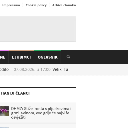
Impressum
Cookie policy
Arhiva članaka
INE
LJUBIMCI
OGLASNIK
ilo
07.08.2026. u
17:00
Veliki Tabor dobiva novu atrakciju: Ulaže s
ITANIJI ČLANCI
DHMZ: Stiže fronta s pljuskovima i
grmljavinom, evo gdje će najviše
osvježiti