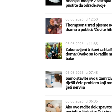
ribanja: Dodajte 2 sastojka 
pustite da odrade svoje
05.08.2026. u
12:50
Thompson usred pjesme u
dramu u publici: 'Zovite hit
05.08.2026. u
11:35
Zaboravljeni trikovi za hla
doma: Ovako su to radile n
bake
05.08.2026. u
07:48
Samo stavite ovo u zamrziv
riješit ćete problem koji m
ljeti nervira
05.08.2026. u
06:35
Ako ovo radite dok spavate
posjetite liječnika: Ovi si