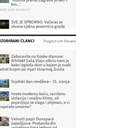
km...'
RIJE: 3 SATI 53 MINUTA
SVE JE SPREMNO: Večeras se
otvara Ljetna pozornica grada
Oroslavja uz koncert Indire
RIJE: 4 SATI 7 MINUTA
ZORIRANI ČLANCI
Pregled svih članaka
Hitna intervencija: Muškarac
pronađen ozlijeđen u parku,
policija istražuje što se dogodilo
Zaboravite na tipske stanove:
RIJE: 17 MINUTA
Arhitekt Saša Vlajo otkrio nam je
kako izgleda dom u kojem je svaki
adrat krojen po mjeri stvarnog života
Veliki Tabor dobiva novu
atrakciju: Ulaže se 1,2 milijuna
eura, evo što će sve posjetitelji
Svjetski dan rendžera – 31. srpnja
ći doživjeti
RIJE: 2 SATI 47 MINUTA
Imate modernu kuću, savršenu
izolaciju i snažnu klimu, ali
pojavljuju se vlaga i plijesan, a vi
 osjećate umorno?
Valoviti papir Dunapack
zapošljava: Postanite dio
uspješnog tima jednog od