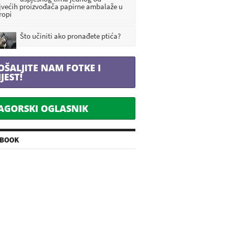
jvećih proizvođača papirne ambalaže u
ropi
Što učiniti ako pronađete ptića?
OŠALJITE NAM FOTKE I
IJEST!
AGORSKI OGLASNIK
EBOOK