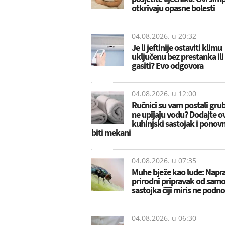
otkrivaju opasne bolesti
04.08.2026. u
20:32
Je li jeftinije ostaviti klimu
uključenu bez prestanka ili p
gasiti? Evo odgovora
04.08.2026. u
12:00
Ručnici su vam postali grubi
ne upijaju vodu? Dodajte o
kuhinjski sastojak i ponov
biti mekani
04.08.2026. u
07:35
Muhe bježe kao lude: Napra
prirodni pripravak od samo
sastojka čiji miris ne podn
04.08.2026. u
06:30