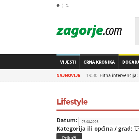
⌂

VIJESTI
CRNA KRONIKA
DOGAĐ
07.08.2026. u
NAJNOVIJE
19:30
Hitna intervencija: 
Lifestyle
Datum:
Kategorija ili općina / grad:
Prikaži