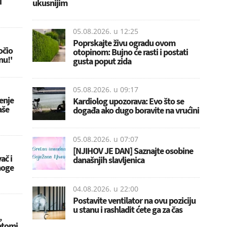
i
ukusnijim
05.08.2026. u
12:25
Poprskajte živu ogradu ovom
očio
otopinom: Bujno će rasti i postati
nu!'
gusta poput zida
05.08.2026. u
09:17
đenje
Kardiolog upozorava: Evo što se
aše
događa ako dugo boravite na vrućini
05.08.2026. u
07:07
[NJIHOV JE DAN] Saznajte osobine
ač i
današnjih slavljenica
noge
04.08.2026. u
22:00
Postavite ventilator na ovu poziciju
u stanu i rashladit ćete ga za čas
,
mptomi