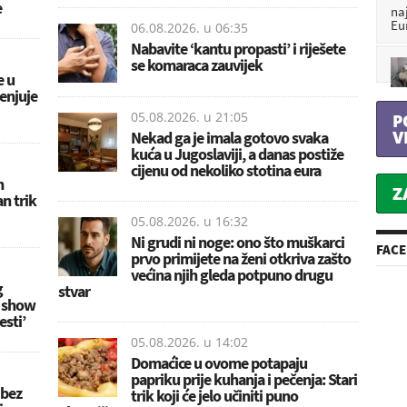
e
na
Eu
06.08.2026. u
06:35
Nabavite ‘kantu propasti’ i riješete
se komaraca zauvijek
e u
jenjuje
05.08.2026. u
21:05
P
V
Nekad ga je imala gotovo svaka
kuća u Jugoslaviji, a danas postiže
cijenu od nekoliko stotina eura
h
Z
n trik
05.08.2026. u
16:32
Ni grudi ni noge: ono što muškarci
FAC
prvo primijete na ženi otkriva zašto
većina njih gleda potpuno drugu
g
stvar
y show
esti’
05.08.2026. u
14:02
Domaćice u ovome potapaju
papriku prije kuhanja i pečenja: Stari
 bez
trik koji će jelo učiniti puno