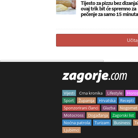
Tijesto za pizzu bez dizanja
ovaj trik bit će spremno za
pečenje za samo 15 minuta
Učita
Vijesti
Crna kronika
Lifestyle
Horo
Sport
Županija
Hrvatska
Recepti
Sponzorirani članci
Glazba
Nogomet
Motocross
Događanja
Zagorski list
Noćna patrola
Turizam
Business
T
Ljubimci