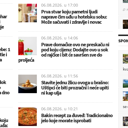
06.08.2026. u
17:00
P

Prva stvar koju pametni ljudi
uhar
naprave čim uđu u hotelsku sobu:
i
Može sačuvati i zdravlje i novac
je
P

06.08.2026. u
14:06
SPON
Prave domaćice ovo ne preskaču ni
ebe: 1
pod koju cijenu: Dodajte ovo u sok
le i
od rajčice i bit će savršen sve do
a
P
proljeća

kv
06.08.2026. u
11:56
dok
Stavite jednu žlicu ovoga u brašno:
mo
o
Uštipci će biti prozračni i neće upiti
P

za dno
ni kap ulja
se
06.08.2026. u
10:21
Bakin recept za đuveđ: Tradicionalno
koju
jelo koje morate isprobati
uđa: