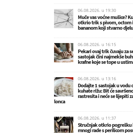
06.08.2026. u
19:30
Muče vas voćne mušice? K
otkrio trik s pivom, octom 
bananom koji stvarno djelu
06.08.2026. u
16:15
Pekari ovaj trik čuvaju za s
sastojak čini najmekše buht
krafne koje se tope u ustim
06.08.2026. u
13:16
Dodajte 1 sastojak u vodu 
kuhate rižu: Bit će savršen
rastresita i neće se lijepiti 
lonca
06.08.2026. u
11:37
Stručnjak otkrio pogrešku 
mnogi rade s perilicom pos