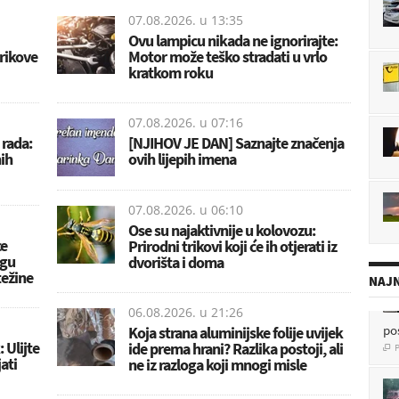
07.08.2026. u
13:35
Ovu lampicu nikada ne ignorirajte:
trikove
Motor može teško stradati u vrlo
kratkom roku
07.08.2026. u
07:16
 rada:
[NJIHOV JE DAN] Saznajte značenja
ih
ovih lijepih imena
07.08.2026. u
06:10
Ose su najaktivnije u kolovozu:
ce
Prirodni trikovi koji će ih otjerati iz
ogu
dvorišta i doma
težine
NAJN
06.08.2026. u
21:26
po
Koja strana aluminijske folije uvijek
P

 Ulijte
ide prema hrani? Razlika postoji, ali
jati
ne iz razloga koji mnogi misle