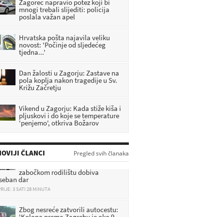
Zagorec napravio potez koji bi
mnogi trebali slijediti: policija
poslala važan apel
Hrvatska pošta najavila veliku
novost: 'Počinje od sljedećeg
tjedna...'
Dan žalosti u Zagorju: Zastave na
pola koplja nakon tragedije u Sv.
Križu Začretju
Vikend u Zagorju: Kada stiže kiša i
pljuskovi i do koje se temperature
'penjemo', otkriva Božarov
Prva uspomena na život u
OVIJI ČLANCI
Pregled svih članaka
Zagorju: Svaka beba rođena u
zabočkom rodilištu dobiva
seban dar
RIJE: 3 SATI 28 MINUTA
Zbog nesreće zatvorili autocestu:
'Kolona prema Zagrebu je oko 9