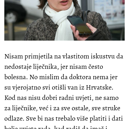
Nisam primjetila na vlastitom iskustvu da
nedostaje liječnika, jer nisam često
bolesna. No mislim da doktora nema jer
su vjerojatno svi otišli van iz Hrvatske.
Kod nas nisu dobri radni uvjeti, ne samo
za liječnike, već i za sve ostale, sve struke
odlaze. Sve bi nas trebalo više platiti i dati
bolje uvjete rada, kad radiš da imaš i