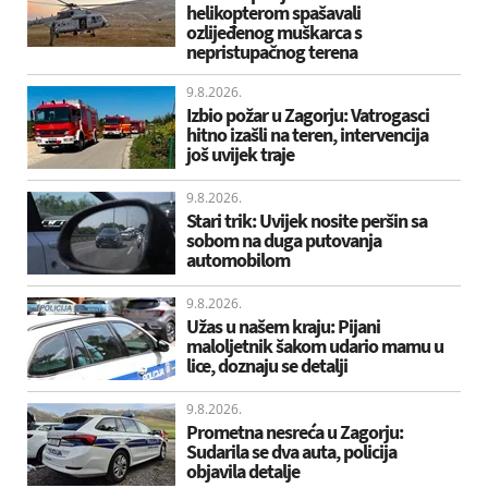
helikopterom spašavali
ozlijeđenog muškarca s
nepristupačnog terena
9.8.2026.
Izbio požar u Zagorju: Vatrogasci
hitno izašli na teren, intervencija
još uvijek traje
9.8.2026.
Stari trik: Uvijek nosite peršin sa
sobom na duga putovanja
automobilom
9.8.2026.
Užas u našem kraju: Pijani
maloljetnik šakom udario mamu u
lice, doznaju se detalji
9.8.2026.
Prometna nesreća u Zagorju:
Sudarila se dva auta, policija
objavila detalje