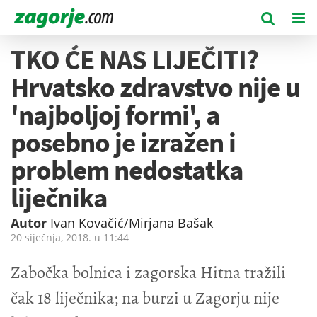
TKO ĆE NAS LIJEČITI?
Hrvatsko zdravstvo nije u
'najboljoj formi', a
posebno je izražen i
problem nedostatka
liječnika
Autor
Ivan Kovačić/Mirjana Bašak
20 siječnja, 2018. u
11:44
Zabočka bolnica i zagorska Hitna tražili
čak 18 liječnika; na burzi u Zagorju nije