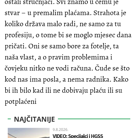
ostali stručnjaci. Svi znamo u čemu je
stvar – u premalim plaćama. Strahota je
koliko država malo radi, ne samo za tu
profesiju, o tome bi se moglo mjesec dana
pričati. Oni se samo bore za fotelje, ta
naša vlast, a o pravim problemima i
čovjeku nitko ne vodi računa. Čude se što
kod nas ima posla, a nema radnika. Kako
bi ih bilo kad ili ne dobivaju plaću ili su
potplaćeni
NAJČITANIJE
9.8.2026.
VIDEO: Specijalci i HGSS