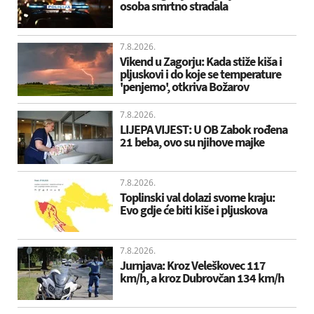
osoba smrtno stradala
7.8.2026.
Vikend u Zagorju: Kada stiže kiša i
pljuskovi i do koje se temperature
'penjemo', otkriva Božarov
7.8.2026.
LIJEPA VIJEST: U OB Zabok rođena
21 beba, ovo su njihove majke
7.8.2026.
Toplinski val dolazi svome kraju:
Evo gdje će biti kiše i pljuskova
7.8.2026.
Jurnjava: Kroz Veleškovec 117
km/h, a kroz Dubrovčan 134 km/h