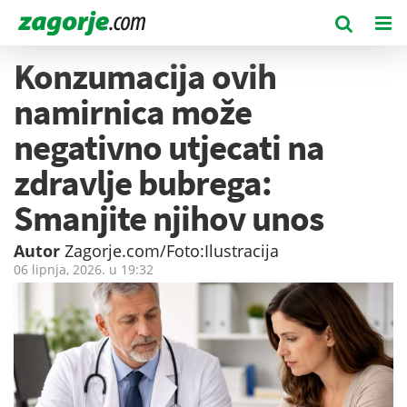
Konzumacija ovih
namirnica može
negativno utjecati na
zdravlje bubrega:
Smanjite njihov unos
Autor
Zagorje.com/Foto:Ilustracija
06 lipnja, 2026. u
19:32