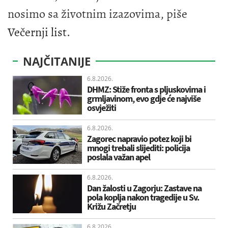
nosimo sa životnim izazovima, piše
Večernji list
.
NAJČITANIJE
6.8.2026.
DHMZ: Stiže fronta s pljuskovima i
grmljavinom, evo gdje će najviše
osvježiti
6.8.2026.
Zagorec napravio potez koji bi
mnogi trebali slijediti: policija
poslala važan apel
6.8.2026.
Dan žalosti u Zagorju: Zastave na
pola koplja nakon tragedije u Sv.
Križu Začretju
6.8.2026.