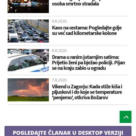
osoba smrtno stradala
8.8.2026.
Kaos na cestama: Pogledajte gdje
su već sad kilometarske kolone
8.8.2026.
Drama u ranim jutarnjim satima:
Prijetio ženi pa bježao policiji. Pijan
se na kraju zabio u ogradu
7.8.2026.
Vikend u Zagorju: Kada stiže kiša i
pljuskovi i do koje se temperature
'penjemo', otkriva Božarov
POGLEDAJTE ČLANAK U DESKTOP VERZIJI