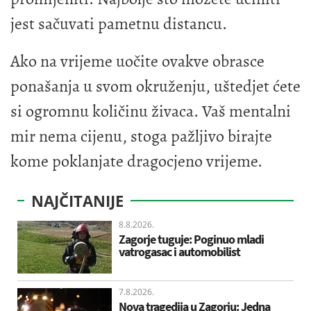
jest sačuvati pametnu distancu.
Ako na vrijeme uočite ovakve obrasce
ponašanja u svom okruženju, uštedjet ćete
si ogromnu količinu živaca. Vaš mentalni
mir nema cijenu, stoga pažljivo birajte
kome poklanjate dragocjeno vrijeme.
NAJČITANIJE
8.8.2026.
Zagorje tuguje: Poginuo mladi
vatrogasac i automobilist
7.8.2026.
Nova tragedija u Zagorju: Jedna