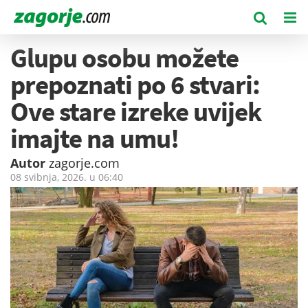
Glupu osobu možete
prepoznati po 6 stvari:
Ove stare izreke uvijek
imajte na umu!
Autor
zagorje.com
08 svibnja, 2026. u
06:40