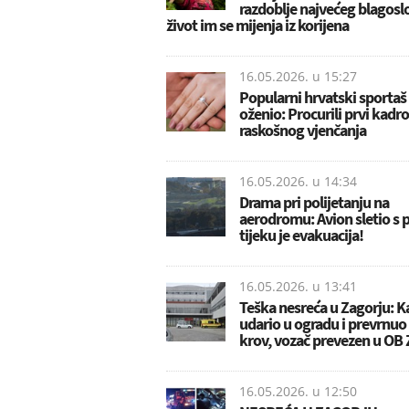
razdoblje najvećeg blagosl
život im se mijenja iz korijena
16.05.2026. u
15:27
Popularni hrvatski sportaš
oženio: Procurili prvi kadro
raskošnog vjenčanja
16.05.2026. u
14:34
Drama pri polijetanju na
aerodromu: Avion sletio s p
tijeku je evakuacija!
16.05.2026. u
13:41
Teška nesreća u Zagorju: 
udario u ogradu i prevrnuo
krov, vozač prevezen u OB
16.05.2026. u
12:50