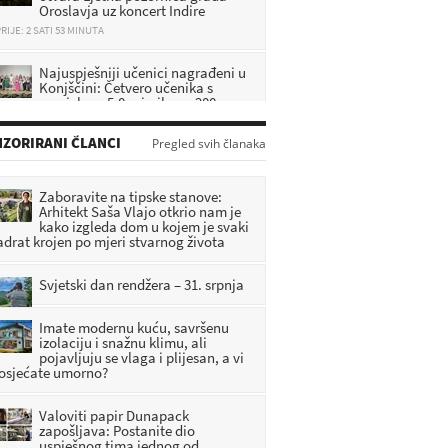
RIJE: 2 SATI 53 MINUTA
Najuspješniji učenici nagrađeni u
Konjščini: Četvero učenika s
prosjekom 5,0 primilo po 200 eura
RIJE: 3 SATI 15 MINUTA
ZORIRANI ČLANCI
Pregled svih članaka
Veliki Tabor dobiva novu
atrakciju: Ulaže se 1,2 milijuna
eura, evo što će sve posjetitelji
ći doživjeti
Zaboravite na tipske stanove:
Arhitekt Saša Vlajo otkrio nam je
RIJE: 1 SATI 33 MINUTA
kako izgleda dom u kojem je svaki
adrat krojen po mjeri stvarnog života
Prva uspomena na život u
Zagorju: Svaka beba rođena u
Svjetski dan rendžera – 31. srpnja
zabočkom rodilištu dobiva
seban dar
RIJE: 2 SATI 14 MINUTA
Imate modernu kuću, savršenu
izolaciju i snažnu klimu, ali
pojavljuju se vlaga i plijesan, a vi
 osjećate umorno?
Valoviti papir Dunapack
zapošljava: Postanite dio
uspješnog tima jednog od