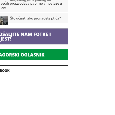
jvećih proizvođača papirne ambalaže u
ropi
Što učiniti ako pronađete ptića?
OŠALJITE NAM FOTKE I
IJEST!
AGORSKI OGLASNIK
EBOOK