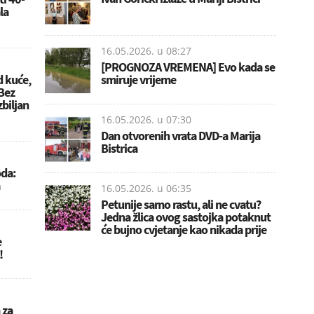
la
e
16.05.2026. u
08:27
[PROGNOZA VREMENA] Evo kada se
d kuće,
smiruje vrijeme
 Bez
zbiljan
16.05.2026. u
07:30
Dan otvorenih vrata DVD-a Marija
Bistrica
oda:
16.05.2026. u
06:35
Petunije samo rastu, ali ne cvatu?
Jedna žlica ovog sastojka potaknut
će bujno cvjetanje kao nikada prije
e
!
 za