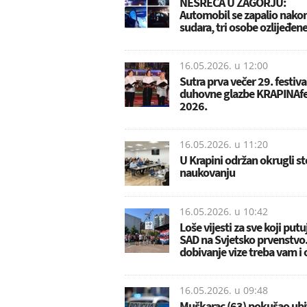
NESREĆA U ZAGORJU:
Automobil se zapalio nako
sudara, tri osobe ozlijeđen
16.05.2026. u
12:00
Sutra prva večer 29. festiva
duhovne glazbe KRAPINAfe
2026.
16.05.2026. u
11:20
U Krapini održan okrugli st
naukovanju
16.05.2026. u
10:42
Loše vijesti za sve koji putu
SAD na Svjetsko prvenstvo.
dobivanje vize treba vam i
16.05.2026. u
09:48
Muškarac (63) pokušao ubit