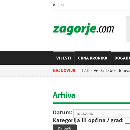
⌂

VIJESTI
CRNA KRONIKA
DOGAĐ
07.08.2026. u
NAJNOVIJE
17:00
Veliki Tabor dobiva n
Arhiva
Datum:
Kategorija ili općina / grad:
Prikaži