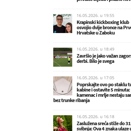
16.05.2026. u
19:55
Krapinski kickboxing klub
osvojio dvije bronce na Pr
Hrvatske u Zaboku
16.05.2026. u
18:49
Završio je jako važan zagor
derbi. Bilo je svega
16.05.2026. u
17:05
Poprskajte ovo po staklu t
kabine i ostavite 5 minuta:
kamenac i mrlje nestaju sa
bez trunke ribanja
16.05.2026. u
16:18
Zaslužena sreća stiže do 31
svibnja: Ova 4 znaka ulaze 