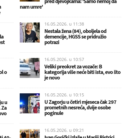
pred djevojkama: 'Samo nemoj da
n
nam umre'
e
16.05.2026. u
11:38
Nestala žena (84), oboljela od
la
demencije, HGSS se pridružio
st
potrazi
16.05.2026. u
10:57
Veliki preokret za vozače: B
ol o
kategorija više neće biti ista, evo što
je novo
16.05.2026. u
10:15
U Zagorju u četiri mjeseca čak 297
ju u
prometnih nesreća, dvije osobe
 Za
poginule
 ovo
16.05.2026. u
09:21
Ivan Gorički izlaže u Mariji Bistrici
i 40-