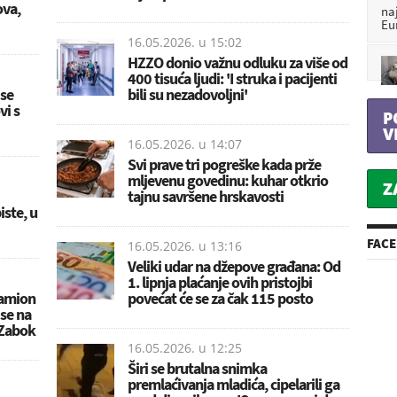
ova,
na
Eu
16.05.2026. u
15:02
HZZO donio važnu odluku za više od
400 tisuća ljudi: 'I struka i pacijenti
 se
bili su nezadovoljni'
vi s
P
V
16.05.2026. u
14:07
Svi prave tri pogreške kada prže
mljevenu govedinu: kuhar otkrio
Z
tajnu savršene hrskavosti
iste, u
FAC
16.05.2026. u
13:16
Veliki udar na džepove građana: Od
1. lipnja plaćanje ovih pristojbi
Kamion
povećat će se za čak 115 posto
 se na
 Zabok
16.05.2026. u
12:25
Širi se brutalna snimka
premlaćivanja mladića, cipelarili ga