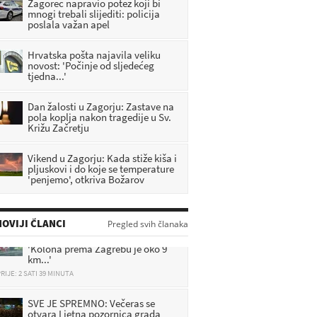
Zagorec napravio potez koji bi
mnogi trebali slijediti: policija
poslala važan apel
Hrvatska pošta najavila veliku
novost: 'Počinje od sljedećeg
tjedna...'
Dan žalosti u Zagorju: Zastave na
pola koplja nakon tragedije u Sv.
Križu Začretju
Vikend u Zagorju: Kada stiže kiša i
pljuskovi i do koje se temperature
'penjemo', otkriva Božarov
OVIJI ČLANCI
Pregled svih članaka
Zbog nesreće zatvorili autocestu:
'Kolona prema Zagrebu je oko 9
km...'
RIJE: 2 SATI 39 MINUTA
SVE JE SPREMNO: Večeras se
otvara Ljetna pozornica grada
Oroslavja uz koncert Indire