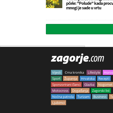
pčele: ''Polude'' kada procv
mnogi je sade u vrtu
Vijesti
Crna kronika
Lifestyle
Horo
Sport
Županija
Hrvatska
Recepti
Sponzorirani članci
Glazba
Nogomet
Motocross
Događanja
Zagorski list
Noćna patrola
Turizam
Business
T
Ljubimci