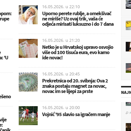
16.05.2026. u
22:10
opom:
Uporno perete rublje, a omekšivač
grupe
ne miriše? Uz ovaj trik, vaša će
odjeća mirisati luksuzno i do 7 dana
16.05.2026. u
21:20
Netko je u Hrvatskoj upravo osvojio
e
više od 100 tisuća eura, evo kamo
a: 'U
ide novac!
16.05.2026. u
20:45
Prekretnica od 20. svibnja: Ova 2
znaka postaju magnet za novac,
novac im se lijepi za prste
NAJN
ješeno
16.05.2026. u
20:00
P

Vojnić '95 slavio sa igračem manje
vije
e:
včanik