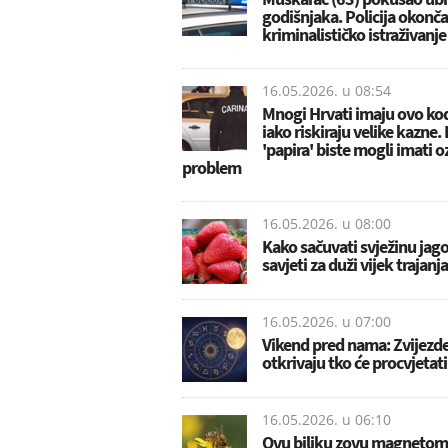
godišnjaka. Policija okonča
kriminalističko istraživanj
16.05.2026. u
08:54
Mnogi Hrvati imaju ovo ko
iako riskiraju velike kazne.
'papira' biste mogli imati o
problem
16.05.2026. u
08:00
Kako sačuvati svježinu jag
savjeti za duži vijek trajanja
16.05.2026. u
07:00
Vikend pred nama: Zvijezd
otkrivaju tko će procvjetati
16.05.2026. u
06:10
Ovu biljku zovu magnetom