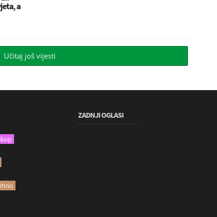
jeta, a
Učitaj još vijesti
ZADNJI OGLASI
skop
ehno