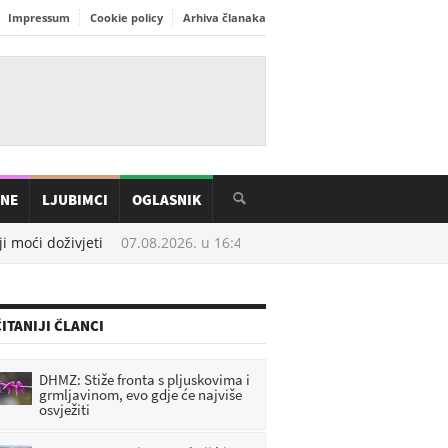
Impressum
Cookie policy
Arhiva članaka
INE
LJUBIMCI
OGLASNIK
 moći doživjeti
07.08.2026. u
16:41
Krtice vam uništavaju vrt? Ispr
ITANIJI ČLANCI
DHMZ: Stiže fronta s pljuskovima i
grmljavinom, evo gdje će najviše
osvježiti