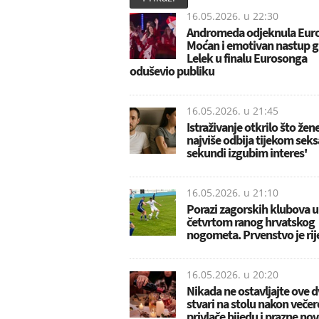
16.05.2026. u
22:30
Andromeda odjeknula Eur
Moćan i emotivan nastup 
Lelek u finalu Eurosonga
oduševio publiku
16.05.2026. u
21:45
Istraživanje otkrilo što žen
najviše odbija tijekom seks
sekundi izgubim interes'
16.05.2026. u
21:10
Porazi zagorskih klubova u
četvrtom ranog hrvatskog
nogometa. Prvenstvo je ri
16.05.2026. u
20:20
Nikada ne ostavljajte ove d
stvari na stolu nakon večer
privlače bijedu i prazne no