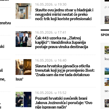
16.05.2026. u
19:30
P

Stavite ovu jednu stvar u hladnjak i
neugodni mirisi nestat će preko
noći: trik koji koriste profesionalci
venstvu
P

16.05.2026. u
17:41
SPON
Čak 443 uzorka na „Zlatnoj
kapljici“: Varaždinska županija
ski
postaje prava vinska destinacija
mo
P

kv
16.05.2026. u
16:40
Slavna hrvatska pjevačica otkrila
uš
trenutak koji joj je promijenio život:
po
'Znala sam da me tada dotaknuo
me,
Isus'
P

se
16.05.2026. u
15:52
Poznati hrvatski svećenik brani
.
Jakova Jozinovića i poručuje: 'Ovo
u
nije ispravan način'