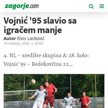
Vojnić '95 slavio sa
igračem manje
Autor
Elvis Lacković
16 svibnja, 2026. u
20:00
4. NL – središte skupina A: 28. kolo:
Vojnić '95 – Bedekovčina 3:1