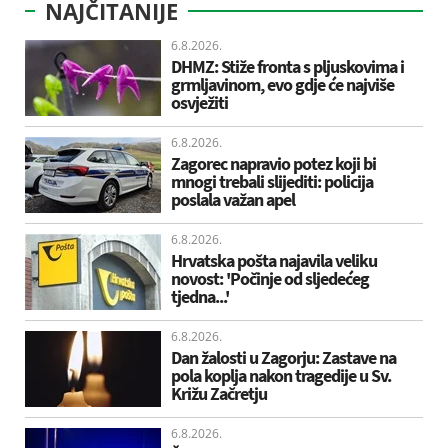
NAJČITANIJE
6.8.2026.
DHMZ: Stiže fronta s pljuskovima i
grmljavinom, evo gdje će najviše
osvježiti
6.8.2026.
Zagorec napravio potez koji bi
mnogi trebali slijediti: policija
poslala važan apel
6.8.2026.
Hrvatska pošta najavila veliku
novost: 'Počinje od sljedećeg
tjedna...'
6.8.2026.
Dan žalosti u Zagorju: Zastave na
pola koplja nakon tragedije u Sv.
Križu Začretju
6.8.2026.