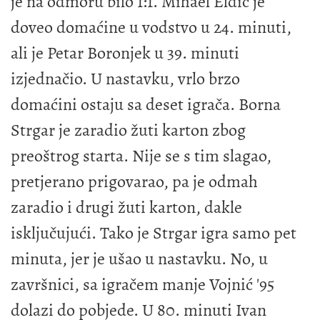
je na odmoru bilo 1:1. Mihael Eldić je
doveo domaćine u vodstvo u 24. minuti,
ali je Petar Boronjek u 39. minuti
izjednačio. U nastavku, vrlo brzo
domaćini ostaju sa deset igrača. Borna
Strgar je zaradio žuti karton zbog
preoštrog starta. Nije se s tim slagao,
pretjerano prigovarao, pa je odmah
zaradio i drugi žuti karton, dakle
isključujući. Tako je Strgar igra samo pet
minuta, jer je ušao u nastavku. No, u
završnici, sa igračem manje Vojnić '95
dolazi do pobjede. U 80. minuti Ivan