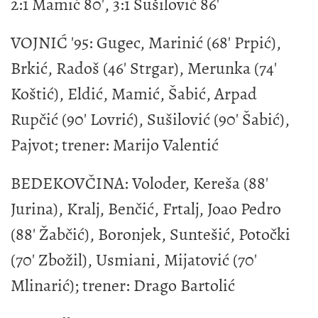
2:1 Mamić 80', 3:1 Sušilović 86'
VOJNIĆ '95: Gugec, Marinić (68' Prpić),
Brkić, Radoš (46' Strgar), Merunka (74'
Koštić), Eldić, Mamić, Šabić, Arpad
Rupčić (90' Lovrić), Sušilović (90' Šabić),
Pajvot; trener: Marijo Valentić
BEDEKOVČINA: Voloder, Kereša (88'
Jurina), Kralj, Benčić, Frtalj, Joao Pedro
(88' Žabčić), Boronjek, Suntešić, Potočki
(70' Zbožil), Usmiani, Mijatović (70'
Mlinarić); trener: Drago Bartolić