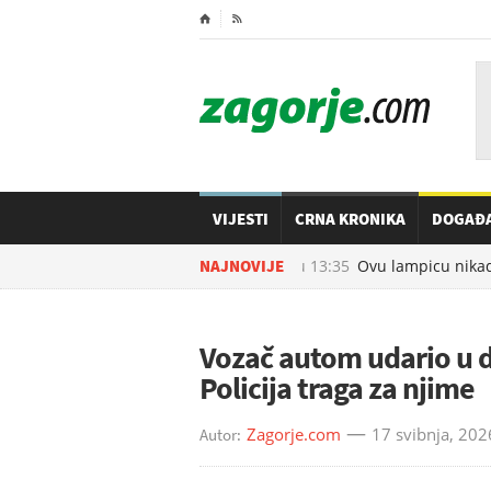
⌂

VIJESTI
CRNA KRONIKA
DOGAĐ
07.08.2026. u
NAJNOVIJE
13:35
Ovu lampicu nikada 
Vozač autom udario u dj
Policija traga za njime
Zagorje.com
17 svibnja, 202
Autor: