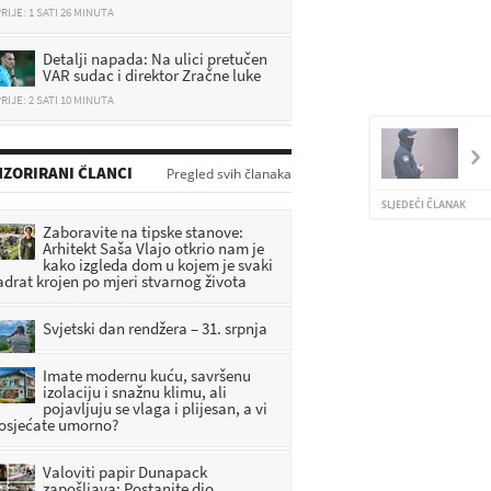
Detalji napada: Na ulici pretučen
VAR sudac i direktor Zračne luke
RIJE: 2 SATI 10 MINUTA
NOVE CIJENE GORIVA: Neki će
točiti jeftinje, a neki skuplje
ZORIRANI ČLANCI
Pregled svih članaka
RIJE: 27 MINUTA
SLJEDEĆI ČLANAK
Prijavite se za humanitarnu
Zaboravite na tipske stanove:
slikarsku koloniju za branitelje
Arhitekt Saša Vlajo otkrio nam je
KZŽ
kako izgleda dom u kojem je svaki
RIJE: 36 MINUTA
adrat krojen po mjeri stvarnog života
Svjetski dan rendžera – 31. srpnja
Imate modernu kuću, savršenu
izolaciju i snažnu klimu, ali
pojavljuju se vlaga i plijesan, a vi
 osjećate umorno?
Valoviti papir Dunapack
zapošljava: Postanite dio