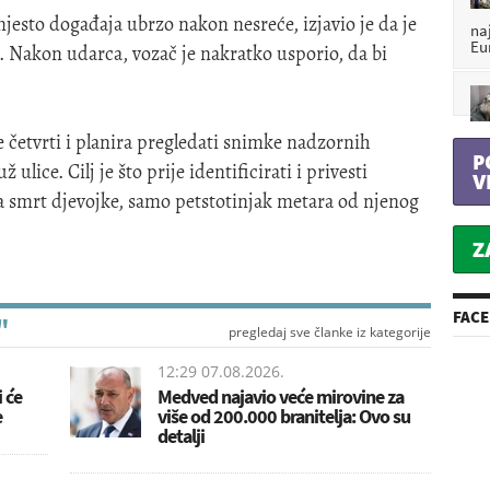
mjesto događaja ubrzo nakon nesreće, izjavio je da je
na
Eu
. Nakon udarca, vozač je nakratko usporio, da bi
e četvrti i planira pregledati snimke nadzornih
P
lice. Cilj je što prije identificirati i privesti
V
a smrt djevojke, samo petstotinjak metara od njenog
Z
FAC
"
pregledaj sve članke iz kategorije
12:29 07.08.2026.
 će
Medved najavio veće mirovine za
e
više od 200.000 branitelja: Ovo su
detalji