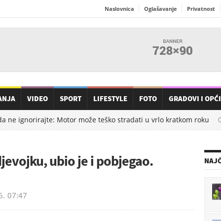
Naslovnica
Oglašavanje
Privatnost
ANJA
VIDEO
SPORT
LIFESTYLE
FOTO
GRADOVI I OPĆ
ne ignorirajte: Motor može teško stradati u vrlo kratkom roku
07
evojku, ubio je i pobjegao.
NAJČ
6.
07:47