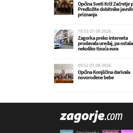
Općina Sveti Križ Začretje 
Predložite dobitnike javnih
priznanja
10:53 07.08.2026.
Zagorka preko interneta
prodavala uređaj, pa ostala
nekoliko tisuća eura
09:52 07.08.2026.
Općina Konjščina darivala
novorođene bebe
Vijesti
Crna kronika
Lifestyle
Horo