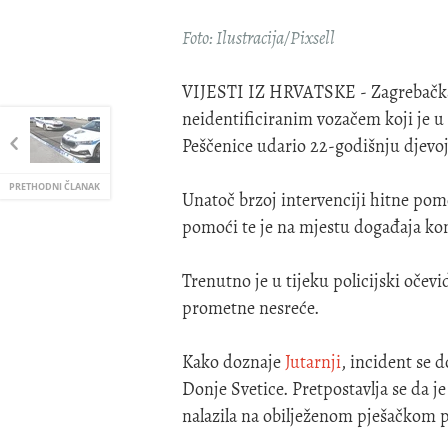
Foto: Ilustracija/Pixsell
VIJESTI IZ HRVATSKE - Zagrebačka 
neidentificiranim vozačem koji je 
Peščenice udario 22-godišnju djevoj
PRETHODNI ČLANAK
Unatoč brzoj intervenciji hitne pom
pomoći te je na mjestu događaja kon
Trenutno je u tijeku policijski očevid
prometne nesreće.
Kako doznaje
Jutarnji
, incident se 
Donje Svetice. Pretpostavlja se da j
nalazila na obilježenom pješačkom p