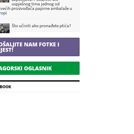
uspješnog tima jednog od
jvećih proizvođača papirne ambalaže u
ropi
Što učiniti ako pronađete ptića?
OŠALJITE NAM FOTKE I
IJEST!
AGORSKI OGLASNIK
EBOOK