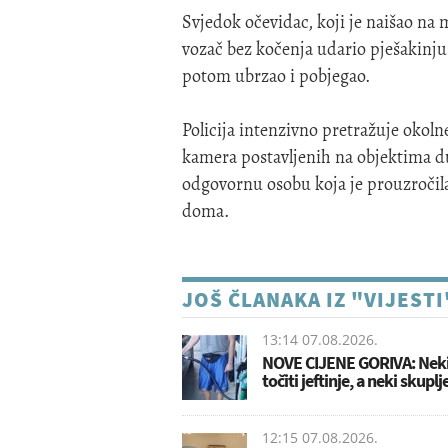
Svjedok očevidac, koji je naišao na 
vozač bez kočenja udario pješakinju
potom ubrzao i pobjegao.
Policija intenzivno pretražuje okoln
kamera postavljenih na objektima duž u
odgovornu osobu koja je prouzročil
doma.
JOŠ ČLANAKA IZ "VIJESTI
13:14 07.08.2026.
NOVE CIJENE GORIVA: Neki
točiti jeftinje, a neki skuplj
12:15 07.08.2026.