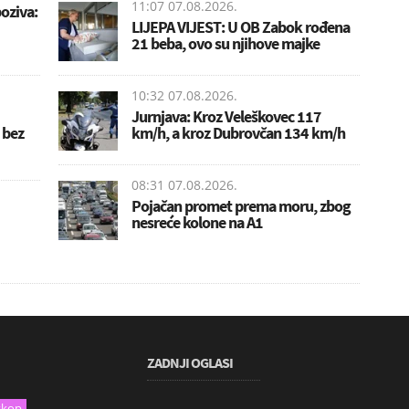
11:07 07.08.2026.
poziva:
LIJEPA VIJEST: U OB Zabok rođena
21 beba, ovo su njihove majke
10:32 07.08.2026.
Jurnjava: Kroz Veleškovec 117
 bez
km/h, a kroz Dubrovčan 134 km/h
08:31 07.08.2026.
Pojačan promet prema moru, zbog
nesreće kolone na A1
ZADNJI OGLASI
skop