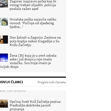
Zagorec napravio potez koji bi
mnogi trebali slijediti: policija
poslala važan apel
Hrvatska pošta najavila veliku
novost: 'Počinje od sljedećeg
tjedna...'
Dan žalosti u Zagorju: Zastave na
pola koplja nakon tragedije u Sv.
Križu Začretju
Žena (35) koja je u smrt odvela
sebe i još dvojicu nije imala
vozačku. Svo troje imalo je
icijski dosje
Medved najavio veće mirovine za
više od 200.000 branitelja: Ovo su
OVIJI ČLANCI
Pregled svih članaka
detalji
RIJE: 1 SATI 12 MINUTA
Općina Sveti Križ Začretje poziva:
Predložite dobitnike javnih
priznanja
RIJE: 1 SATI 26 MINUTA