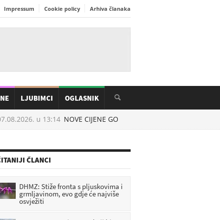
Impressum
Cookie policy
Arhiva članaka
INE
LJUBIMCI
OGLASNIK
.08.2026. u
13:14
NOVE CIJENE GORIVA: Neki će točiti jeftinje, a nek
ITANIJI ČLANCI
DHMZ: Stiže fronta s pljuskovima i
grmljavinom, evo gdje će najviše
osvježiti