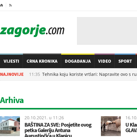
⌂

VIJESTI
CRNA KRONIKA
DOGAĐANJA
VIDEO
SPORT
09.08.2026. u
NAJNOVIJE
11:35
Tehnika koju koriste vrtlari: Napravite ovo s r
Arhiva
20.10.2021. u
11:26
16.10
BAŠTINA ZA SVE: Posjetite ovog
U Kla
petka Galeriju Antuna
GLAVA
Augustinčića u Klanjcu