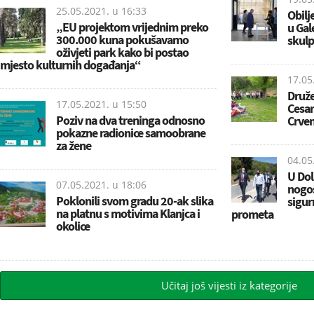
25.05.2021. u
16:33
Obilj
„EU projektom vrijednim preko
u Gal
300.000 kuna pokušavamo
skulp
oživjeti park kako bi postao
mjesto kulturnih događanja“
17.05
Druž
17.05.2021. u
15:50
Cesar
Poziv na dva treninga odnosno
Crven
pokazne radionice samoobrane
za žene
04.05
U Dol
07.05.2021. u
18:06
nogos
Poklonili svom gradu 20-ak slika
sigur
na platnu s motivima Klanjca i
prometa
okolice
Učitaj još vijesti iz kategorije