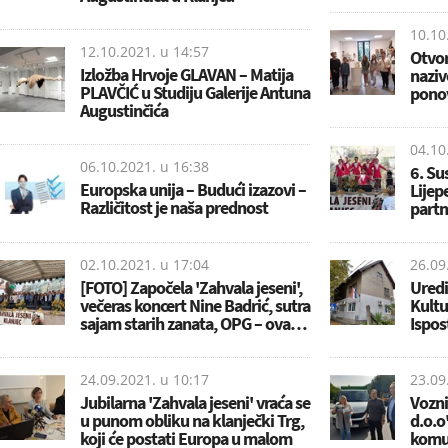
10.10
12.10.2021. u
14:57
Otvor
Izložba Hrvoje GLAVAN – Matija
naziv
PLAVČIĆ u Studiju Galerije Antuna
pono
Augustinčića
04.10
06.10.2021. u
16:38
6. Su
Europska unija – Budući izazovi –
Lijep
Različitost je naša prednost
partn
02.10.2021. u
17:04
26.09
[FOTO] Započela 'Zahvala jeseni',
Uredi
večeras koncert Nine Badrić, sutra
Kultu
sajam starih zanata, OPG – ova…
Ispos
24.09.2021. u
10:17
23.09
Jubilarna 'Zahvala jeseni' vraća se
Vozni
u punom obliku na klanječki Trg,
d.o.o
koji će postati Europa u malom
komun