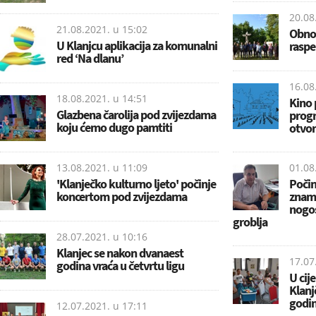
20.08
21.08.2021. u
15:02
Obnov
U Klanjcu aplikacija za komunalni
raspe
red ‘Na dlanu’
16.08
18.08.2021. u
14:51
Kino 
Glazbena čarolija pod zvijezdama
progr
koju ćemo dugo pamtiti
otvor
13.08.2021. u
11:09
01.08
'Klanječko kulturno ljeto' počinje
Poči
koncertom pod zvijezdama
zname
nogos
groblja
28.07.2021. u
10:16
Klanjec se nakon dvanaest
17.07
godina vraća u četvrtu ligu
U cij
Klanj
godin
12.07.2021. u
17:11