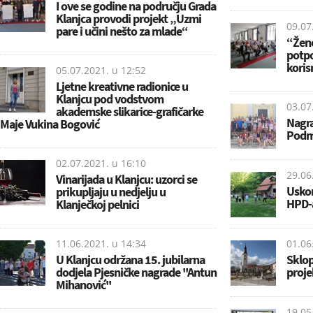
I ove se godine na području Grada
Klanjca provodi projekt „Uzmi
09.07
pare i učini nešto za mlade“
“Žene
potpo
koris
05.07.2021. u
12:52
Ljetne kreativne radionice u
Klanjcu pod vodstvom
03.07
akademske slikarice-grafičarke
Nagra
Maje Vukina Bogović
Podm
02.07.2021. u
16:10
29.06
Vinarijada u Klanjcu: uzorci se
Uskor
prikupljaju u nedjelju u
HPD-
Klanječkoj pelnici
11.06.2021. u
14:34
01.06
U Klanjcu održana 15. jubilarna
Sklop
dodjela Pjesničke nagrade ''Antun
proje
Mihanović''
19.05