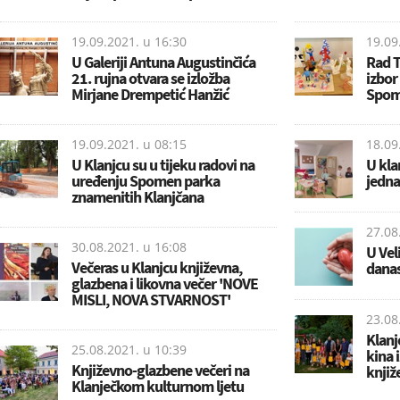
19.09.2021. u
16:30
19.09
U Galeriji Antuna Augustinčića
Rad T
21. rujna otvara se izložba
izbor
Mirjane Drempetić Hanžić
Spom
19.09.2021. u
08:15
18.09
U Klanjcu su u tijeku radovi na
U kla
uređenju Spomen parka
jedna
znamenitih Klanjčana
27.08
30.08.2021. u
16:08
U Vel
Večeras u Klanjcu književna,
danas
glazbena i likovna večer 'NOVE
MISLI, NOVA STVARNOST'
23.08
Klanj
25.08.2021. u
10:39
kina 
Književno-glazbene večeri na
knjiže
Klanječkom kulturnom ljetu