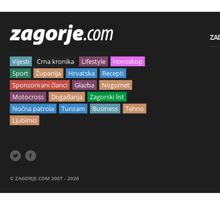
ZA
Vijesti
Crna kronika
Lifestyle
Horoskop
Sport
Županija
Hrvatska
Recepti
Sponzorirani članci
Glazba
Nogomet
Motocross
Događanja
Zagorski list
Noćna patrola
Turizam
Business
Tehno
Ljubimci


© ZAGORJE.COM 2007 - 2026