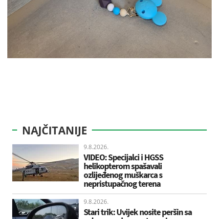
NAJČITANIJE
9.8.2026.
VIDEO: Specijalci i HGSS
helikopterom spašavali
ozlijeđenog muškarca s
nepristupačnog terena
9.8.2026.
Stari trik: Uvijek nosite peršin sa