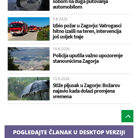
sobom na duga putovanja
automobilom
9.8.2026.
Izbio požar u Zagorju: Vatrogasci
hitno izašli na teren, intervencija
još uvijek traje
10.8.2026.
Policija uputila važno upozorenje
stanovnicima Zagorja
10.8.2026.
Stiže pljusak u Zagorje: Božarov
najavio kada dolazi promjena
vremena
POGLEDAJTE ČLANAK U DESKTOP VERZIJI