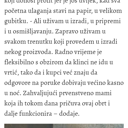
koji donosi profit jer je još uvijek, kad sva
početna ulaganja stavi na papir, u velikom
gubitku. - Ali uživam u izradi, u pripremi
i u osmišljavanju. Zapravo uživam u
svakom trenutku koji provedem u izradi
nekog proizvoda. Radno vrijeme je
fleksibilno s obzirom da klinci ne idu u
vrtić, tako da i kupci već znaju da
odgovore na poruke dobivaju većino kasno
u noć. Zahvaljujući prvenstveno mami
koja ih tokom dana pričuva ovaj obrt i
dalje funkcionira – dodaje.