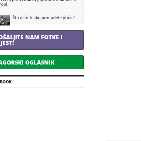
ropi
Što učiniti ako pronađete ptića?
OŠALJITE NAM FOTKE I
IJEST!
AGORSKI OGLASNIK
EBOOK