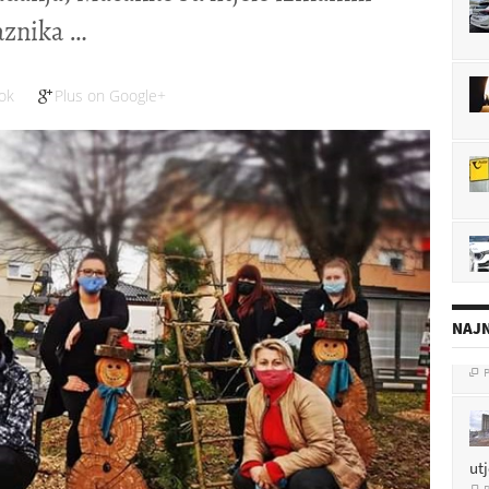
aznika
ok
Plus on Google+
NAJN
ut
P
