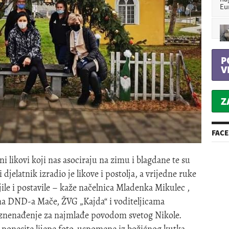
Eu
P
V
Z
FAC
i likovi koji nas asociraju na zimu i blagdane te su
jelatnik izradio je likove i postolja, a vrijedne ruke
ile i postavile – kaže načelnica Mladenka Mikulec ,
cama DND-a Mače, ŽVG „Kajda“ i voditeljicama
 iznenađenje za najmlađe povodom svetog Nikole.
i ponesite lijepe foto-uspomene iz božićnog kutka.