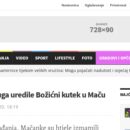
Naslovnica
Oglašavanje
Privatnost
ANJA
VIDEO
SPORT
LIFESTYLE
FOTO
GRADOVI I OPĆ
nice tijekom velikih vrućina: Mogu pojačati nadutost i osjećaj težin
uga uredile Božićni kutek u Maču
NAJČ
20.
18:19
đanja, Mačanke su htjele izmamili