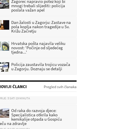
Zagorec napravio potez koji bi
mnogi trebali slijediti: policija
poslala važan apel
Dan žalosti u Zagorju: Zastave na
pola koplja nakon tragedije u Sv.
Križu Začretju
Hrvatska pošta najavila veliku
novost: 'Počinje od sljedećeg
tjedna...'
Policija zaustavila trojicu vozača
u Zagorju. Doznaju se detalji
OVIJI ČLANCI
Pregled svih članaka
Od raka do razvoja djece:
Specijalistica otkrila kako
kemikalije otpada u Gospiću
ječu na zdravlje
RIJE: 5 SATI 41 MINUTA