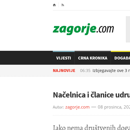
⌂

VIJESTI
CRNA KRONIKA
DOGAĐ
07.08.2026. u
NAJNOVIJE
06:35
Izbjegavajte ove 3 namir
Načelnica i članice udr
zagorje.com
08 prosinca, 20
Autor:
Iako nema društvenih doga