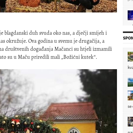
pol
P

e blagdanski duh svuda oko nas, a dječji smijeh i
SPON
nas okružuje. Ova godina u svemu je drugačija, a
ema društvenih događanja Mačanci su htjeli izmamili
P

ato su u Maču priredili mali „Božićni kutek“.
kv
P

P

se
na