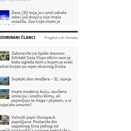
Žena (35) koja je u smrt odvela
sebe i još dvojicu nije imala
vozačku. Svo troje imalo je
icijski dosje
RIJE: 6 SATI 2 MINUTA
DA SE NE ZABORAVI: U Pregradi
ZORIRANI ČLANCI
predstavljena knjiga o zagorskim
Pregled svih članaka
braniteljima
RIJE: 3 SATI 55 MINUTA
Zaboravite na tipske stanove:
Arhitekt Saša Vlajo otkrio nam je
[FOTO] Umjetnost, priče i
kako izgleda dom u kojem je svaki
tradicija obilježili vikend u
adrat krojen po mjeri stvarnog života
Radoboju
RIJE: 4 SATI 47 MINUTA
Svjetski dan rendžera – 31. srpnja
DHMZ: Stiže fronta s pljuskovima i
grmljavinom, evo gdje će najviše
Imate modernu kuću, savršenu
osvježiti
izolaciju i snažnu klimu, ali
pojavljuju se vlaga i plijesan, a vi
RIJE: 5 SATI 19 MINUTA
 osjećate umorno?
Valoviti papir Dunapack
zapošljava: Postanite dio
uspješnog tima jednog od
jvećih proizvođača papirne ambalaže u