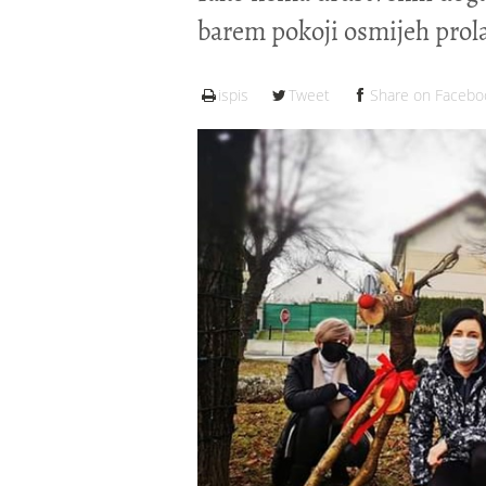
barem pokoji osmijeh prol
ispis
Tweet
Share on Facebo