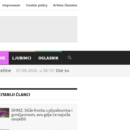
Impressum
Cookie policy
Arhiva članaka
INE
LJUBIMCI
OGLASNIK
e
07.08.2026. u
06:10
Ose su najaktivnije u kolovozu: Prirodni trik
ITANIJI ČLANCI
DHMZ: Stiže fronta s pljuskovima i
grmljavinom, evo gdje će najviše
osvježiti