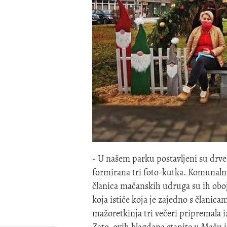
- U našem parku postavljeni su drven
formirana tri foto-kutka. Komunalni d
članica mačanskih udruga su ih oboj
koja ističe koja je zajedno s člani
mažoretkinja tri večeri pripremala
Zato, ovih blagdana stanite u Maču 