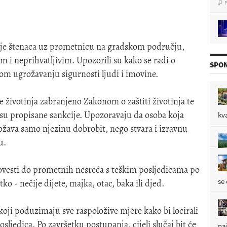
pol
nje štenaca uz prometnicu na gradskom području,
P

m i neprihvatljivim. Upozorili su kako se radi o
SPON
nom ugrožavanju sigurnosti ljudi i imovine.
P

 životinja zabranjeno Zakonom o zaštiti životinja te
e su propisane sankcije. Upozoravaju da osoba koja
kv
ožava samo njezinu dobrobit, nego stvara i izravnu
u.
P

dovesti do prometnih nesreća s teškim posljedicama po
se
tko - nečije dijete, majka, otac, baka ili djed.
koji poduzimaju sve raspoložive mjere kako bi locirali
posljedica. Po završetku postupanja, cijeli slučaj bit će
na