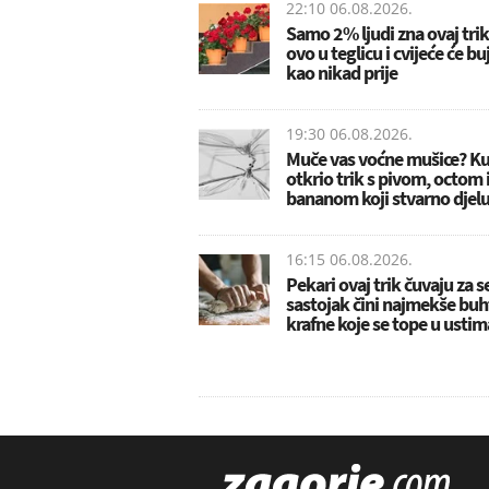
22:10 06.08.2026.
Samo 2% ljudi zna ovaj trik:
ovo u teglicu i cvijeće će bu
kao nikad prije
19:30 06.08.2026.
Muče vas voćne mušice? K
otkrio trik s pivom, octom 
bananom koji stvarno djelu
16:15 06.08.2026.
Pekari ovaj trik čuvaju za s
sastojak čini najmekše buht
krafne koje se tope u ustim