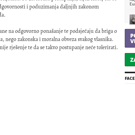
Eu
a odgovornosti i poduzimanja daljnjih zakonom
da.
đane na odgovorno ponašanje te podsjećaju da briga o
P
ra, nego zakonska i moralna obveza svakog vlasnika.
V
ije rješenje te da se takvo postupanje neće tolerirati.
Z
FAC