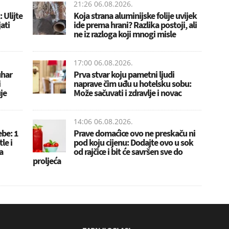
21:26 06.08.2026.
 Ulijte
Koja strana aluminijske folije uvijek
jati
ide prema hrani? Razlika postoji, ali
ne iz razloga koji mnogi misle
17:00 06.08.2026.
uhar
Prva stvar koju pametni ljudi
i
naprave čim uđu u hotelsku sobu:
je
Može sačuvati i zdravlje i novac
14:06 06.08.2026.
ebe: 1
Prave domaćice ovo ne preskaču ni
le i
pod koju cijenu: Dodajte ovo u sok
a
od rajčice i bit će savršen sve do
proljeća