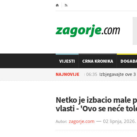
⌂

VIJESTI
CRNA KRONIKA
DOGAĐ
07.08.2026. u
NAJNOVIJE
06:35
Izbjegavajte ove 3 n
Netko je izbacio male p
vlasti - 'Ovo se neće tole
zagorje.com
02 lipnja, 2026.
Autor: