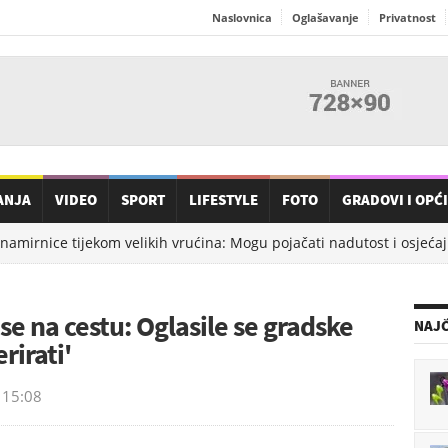
Naslovnica
Oglašavanje
Privatnost
ANJA
VIDEO
SPORT
LIFESTYLE
FOTO
GRADOVI I OPĆ
amirnice tijekom velikih vrućina: Mogu pojačati nadutost i osjećaj t
se na cestu: Oglasile se gradske
NAJČ
rirati'
15:08