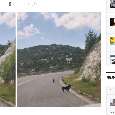
ok
Plus on Google+
NAJN
P

ut
P
