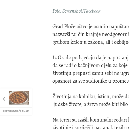
Foto: Screenshot/Facebook
Grad Ploče oštro je osudio napušta
nazvavši taj čin krajnje neodgovorni
grubom kršenju zakona, ali i ozbilj
Iz Grada podsjećaju da je napuštanje
da se radi o kažnjivom djelu za koj
životinju prepusti samu sebi ne ugr
opasnost za sve sudionike u promet
Životinja na kolniku, ističu, može 
ljudske živote, a žrtva može biti bilo 
PRETHODNI ČLANAK
Na teren su izašli komunalni redari 
životinje i spriječili nastanak težih 