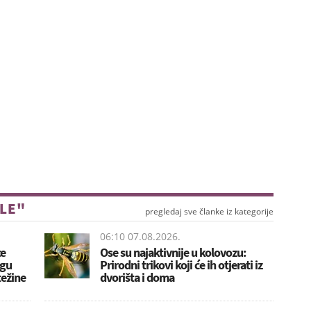
YLE"
pregledaj sve članke iz kategorije
06:10 07.08.2026.
ce
Ose su najaktivnije u kolovozu:
ogu
Prirodni trikovi koji će ih otjerati iz
težine
dvorišta i doma