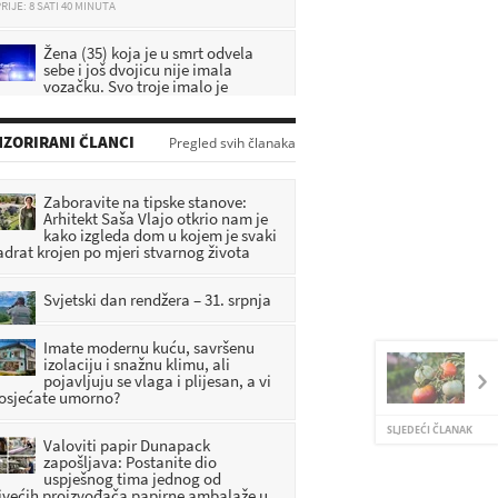
Žena (35) koja je u smrt odvela
sebe i još dvojicu nije imala
vozačku. Svo troje imalo je
icijski dosje
RIJE: 9 SATI 1 MINUTA
ZORIRANI ČLANCI
Pregled svih članaka
DA SE NE ZABORAVI: U Pregradi
predstavljena knjiga o zagorskim
braniteljima
Zaboravite na tipske stanove:
RIJE: 6 SATI 54 MINUTA
Arhitekt Saša Vlajo otkrio nam je
kako izgleda dom u kojem je svaki
adrat krojen po mjeri stvarnog života
[FOTO] Umjetnost, priče i
tradicija obilježili vikend u
Radoboju
Svjetski dan rendžera – 31. srpnja
RIJE: 7 SATI 46 MINUTA
Imate modernu kuću, savršenu
izolaciju i snažnu klimu, ali
pojavljuju se vlaga i plijesan, a vi
 osjećate umorno?
SLJEDEĆI ČLANAK
Valoviti papir Dunapack
zapošljava: Postanite dio
uspješnog tima jednog od
jvećih proizvođača papirne ambalaže u