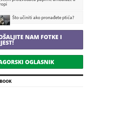
ropi
Što učiniti ako pronađete ptića?
OŠALJITE NAM FOTKE I
IJEST!
AGORSKI OGLASNIK
EBOOK