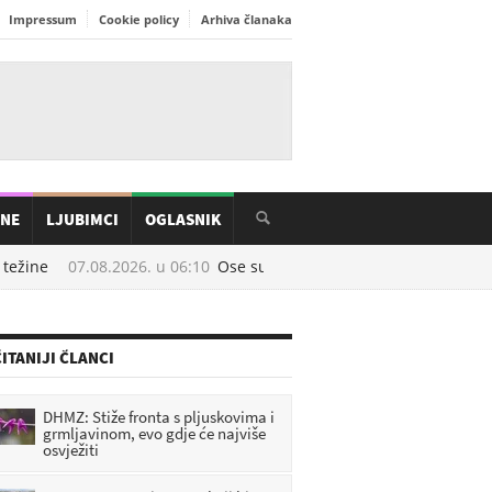
Impressum
Cookie policy
Arhiva članaka
INE
LJUBIMCI
OGLASNIK
ežine
07.08.2026. u
06:10
Ose su najaktivnije u kolovozu: Prirodni 
ITANIJI ČLANCI
DHMZ: Stiže fronta s pljuskovima i
grmljavinom, evo gdje će najviše
osvježiti