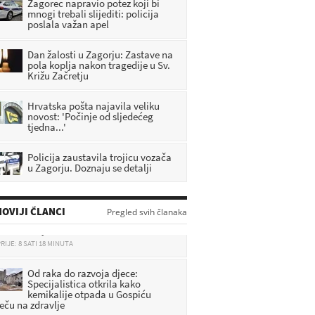
Zagorec napravio potez koji bi
mnogi trebali slijediti: policija
poslala važan apel
Dan žalosti u Zagorju: Zastave na
pola koplja nakon tragedije u Sv.
Križu Začretju
Hrvatska pošta najavila veliku
novost: 'Počinje od sljedećeg
tjedna...'
Policija zaustavila trojicu vozača
u Zagorju. Doznaju se detalji
DHMZ: Stiže fronta s pljuskovima i
grmljavinom, evo gdje će najviše
OVIJI ČLANCI
Pregled svih članaka
osvježiti
RIJE: 8 SATI 18 MINUTA
Od raka do razvoja djece:
Specijalistica otkrila kako
kemikalije otpada u Gospiću
ječu na zdravlje
RIJE: 8 SATI 40 MINUTA