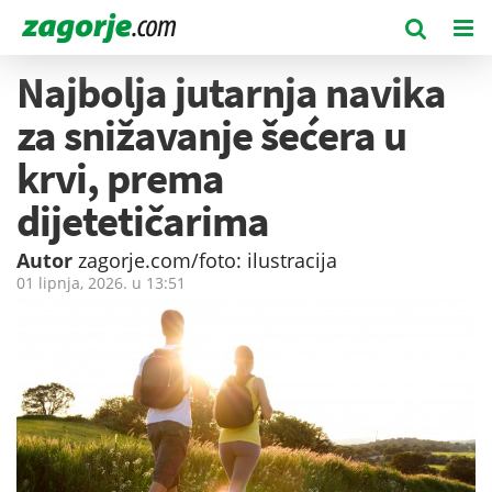
Najbolja jutarnja navika
za snižavanje šećera u
krvi, prema
dijetetičarima
Autor
zagorje.com/foto: ilustracija
01 lipnja, 2026. u
13:51