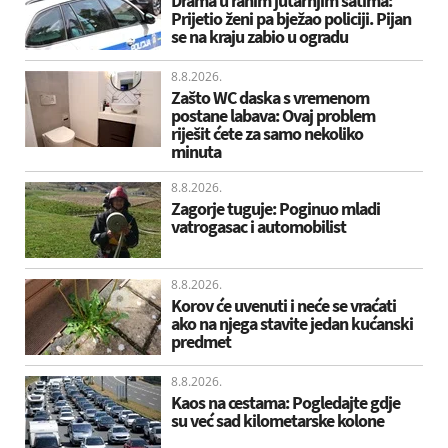
Drama u ranim jutarnjim satima:
Prijetio ženi pa bježao policiji. Pijan
se na kraju zabio u ogradu
8.8.2026.
Zašto WC daska s vremenom
postane labava: Ovaj problem
riješit ćete za samo nekoliko
minuta
8.8.2026.
Zagorje tuguje: Poginuo mladi
vatrogasac i automobilist
8.8.2026.
Korov će uvenuti i neće se vraćati
ako na njega stavite jedan kućanski
predmet
8.8.2026.
Kaos na cestama: Pogledajte gdje
su već sad kilometarske kolone