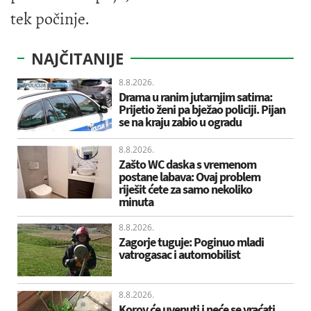
tek počinje.
NAJČITANIJE
8.8.2026.
Drama u ranim jutarnjim satima:
Prijetio ženi pa bježao policiji. Pijan
se na kraju zabio u ogradu
8.8.2026.
Zašto WC daska s vremenom
postane labava: Ovaj problem
riješit ćete za samo nekoliko
minuta
8.8.2026.
Zagorje tuguje: Poginuo mladi
vatrogasac i automobilist
8.8.2026.
Korov će uvenuti i neće se vraćati