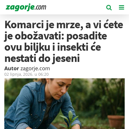
Komarci je mrze, a vi ćete
je obožavati: posadite
ovu biljku i insekti će
nestati do jeseni
Autor
zagorje.com
02 lipnja, 2026. u
06:20