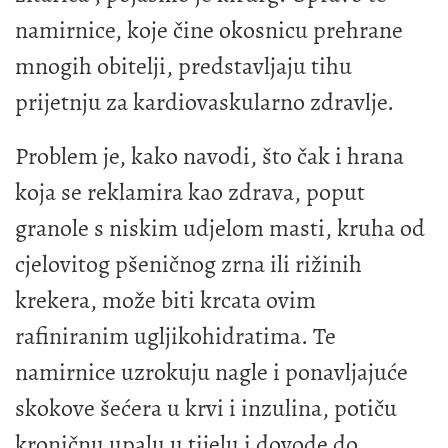
namirnice, koje čine okosnicu prehrane
mnogih obitelji, predstavljaju tihu
prijetnju za kardiovaskularno zdravlje.
Problem je, kako navodi, što čak i hrana
koja se reklamira kao zdrava, poput
granole s niskim udjelom masti, kruha od
cjelovitog pšeničnog zrna ili rižinih
krekera, može biti krcata ovim
rafiniranim ugljikohidratima. Te
namirnice uzrokuju nagle i ponavljajuće
skokove šećera u krvi i inzulina, potiču
kroničnu upalu u tijelu i dovode do