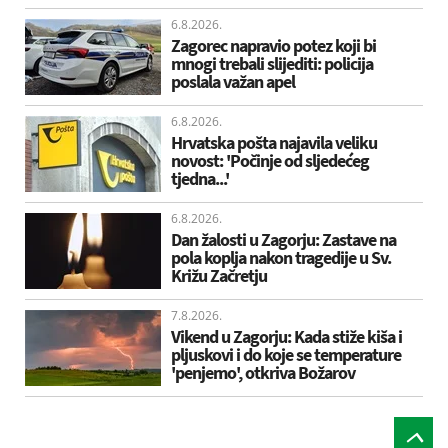
6.8.2026.
Zagorec napravio potez koji bi
mnogi trebali slijediti: policija
poslala važan apel
6.8.2026.
Hrvatska pošta najavila veliku
novost: 'Počinje od sljedećeg
tjedna...'
6.8.2026.
Dan žalosti u Zagorju: Zastave na
pola koplja nakon tragedije u Sv.
Križu Začretju
7.8.2026.
Vikend u Zagorju: Kada stiže kiša i
pljuskovi i do koje se temperature
'penjemo', otkriva Božarov