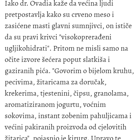
Iako dr. Ovadia kaže da većina ljudi
pretpostavlja kako su crveno meso i
zasićene masti glavni sumnjivci, on ističe
da su pravi krivci "visokoprerađeni
ugljikohidrati". Pritom ne misli samo na
očite izvore šećera poput slatkiša i
gaziranih pića. "Govorim o bijelom kruhu,
pecivima, žitaricama za doručak,
krekerima, tjestenini, čipsu, granolama,
aromatiziranom jogurtu, voćnim
sokovima, instant zobenim pahuljicama i
većini pakiranih proizvoda od cjelovitih
žitarica", pojasnio je kirurg. Upravo te