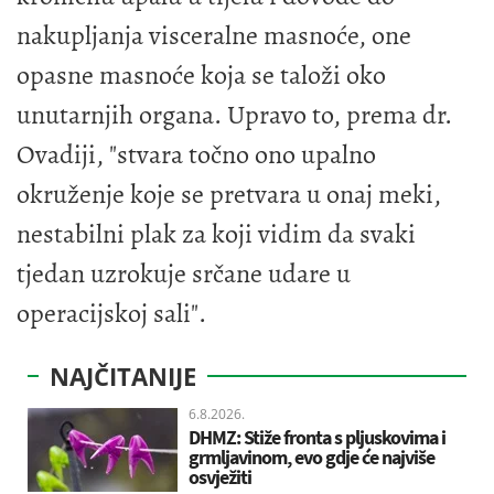
nakupljanja visceralne masnoće, one
opasne masnoće koja se taloži oko
unutarnjih organa. Upravo to, prema dr.
Ovadiji, "stvara točno ono upalno
okruženje koje se pretvara u onaj meki,
nestabilni plak za koji vidim da svaki
tjedan uzrokuje srčane udare u
operacijskoj sali".
NAJČITANIJE
6.8.2026.
DHMZ: Stiže fronta s pljuskovima i
grmljavinom, evo gdje će najviše
osvježiti