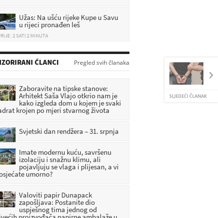
Užas: Na ušću rijeke Kupe u Savu
u rijeci pronađen leš
RIJE: 2 SATI 2 MINUTA
[VIDEO] SHOW U KONJŠČINI:
Načelnica zapjevala s Majom
ZORIRANI ČLANCI
Pregled svih članaka
Šuput
RIJE: 32 MINUTA
Zaboravite na tipske stanove:
Počelo uklanjanje vlakova s pruge
Arhitekt Saša Vlajo otkrio nam je
SLJEDEĆI ČLANAK
nakon nesreće
kako izgleda dom u kojem je svaki
adrat krojen po mjeri stvarnog života
RIJE: 50 MINUTA
Svjetski dan rendžera – 31. srpnja
Imate modernu kuću, savršenu
izolaciju i snažnu klimu, ali
pojavljuju se vlaga i plijesan, a vi
 osjećate umorno?
Valoviti papir Dunapack
zapošljava: Postanite dio
uspješnog tima jednog od
jvećih proizvođača papirne ambalaže u