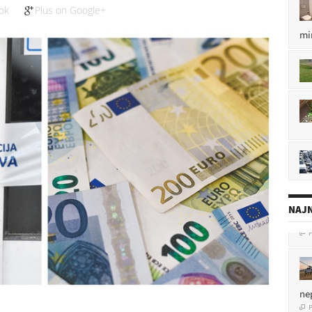
ok
Plus on Google+
mi
NAJN
P

ne
P
