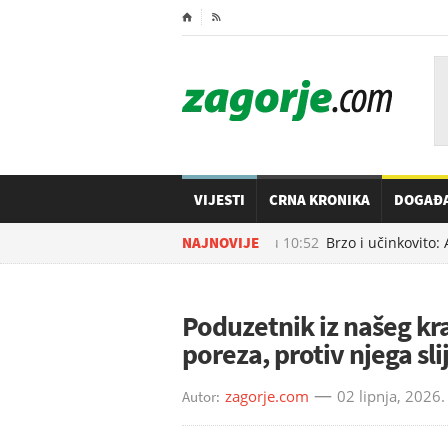
⌂

VIJESTI
CRNA KRONIKA
DOGAĐ
09.08.2026. u
NAJNOVIJE
10:52
Brzo i učinkovito: 
Poduzetnik iz našeg kra
poreza, protiv njega sl
zagorje.com
02 lipnja, 2026.
Autor: