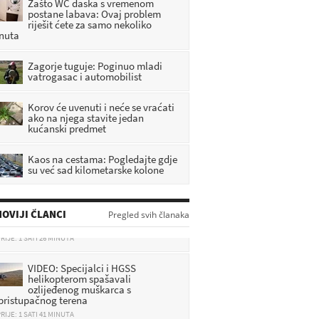
Zašto WC daska s vremenom
postane labava: Ovaj problem
riješit ćete za samo nekoliko
nuta
Zagorje tuguje: Poginuo mladi
vatrogasac i automobilist
Korov će uvenuti i neće se vraćati
ako na njega stavite jedan
kućanski predmet
Kaos na cestama: Pogledajte gdje
su već sad kilometarske kolone
Dvodnevna prognoza za Zagorje:
Evo do koje temperature se
OVIJI ČLANCI
‘penjemo’
Pregled svih članaka
RIJE: 1 SATI 26 MINUTA
VIDEO: Specijalci i HGSS
helikopterom spašavali
ozlijeđenog muškarca s
pristupačnog terena
RIJE: 1 SATI 41 MINUTA