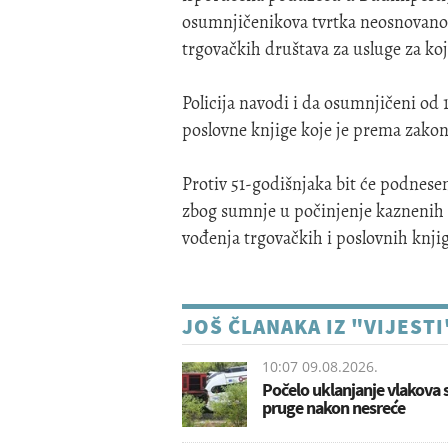
osumnjičenikova tvrtka neosnovano 
trgovačkih društava za usluge za koj
Policija navodi i da osumnjičeni od 1
poslovne knjige koje je prema zakonu 
Protiv 51-godišnjaka bit će podnes
zbog sumnje u počinjenje kaznenih d
vođenja trgovačkih i poslovnih knjiga
JOŠ ČLANAKA IZ "VIJESTI
10:07 09.08.2026.
Počelo uklanjanje vlakova 
pruge nakon nesreće