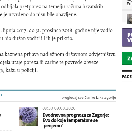
Eu
odbijala pretporez na temelju računa hrvatskih
e je utvrđeno da nisu bile obavljene.
. lipnja 2017. do 31. prosinca 2018. godine nije vodio
P
bio dužan voditi ili ih je prikrio.
V
ena kaznena prijava nadležnom državnom odvjetništvu
Z
jela utaje poreza ili carine te povrede obveze
, kažu u policiji.
FAC
"
pregledaj sve članke iz kategorije
09:30 09.08.2026.
s
Dvodnevna prognoza za Zagorje:
Evo do koje temperature se
‘penjemo’