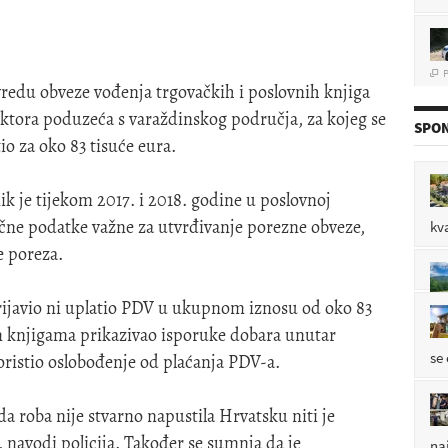
P

redu obveze vođenja trgovačkih i poslovnih knjiga
irektora poduzeća s varaždinskog područja, za kojeg se
SPON
o za oko 83 tisuće eura.
P

 je tijekom 2017. i 2018. godine u poslovnoj
očne podatke važne za utvrđivanje porezne obveze,
kv
P

e poreza.
prijavio ni uplatio PDV u ukupnom iznosu od oko 83
im knjigama prikazivao isporuke dobara unutar
se
oristio oslobođenje od plaćanja PDV-a.
 roba nije stvarno napustila Hrvatsku niti je
navodi policija. Također se sumnja da je
na