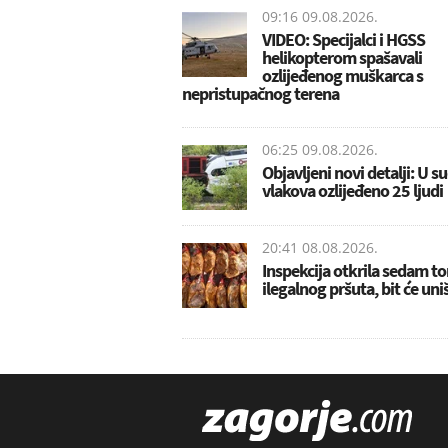
09:16 09.08.2026.
VIDEO: Specijalci i HGSS
helikopterom spašavali
ozlijeđenog muškarca s
nepristupačnog terena
06:25 09.08.2026.
Objavljeni novi detalji: U s
vlakova ozlijeđeno 25 ljudi
20:41 08.08.2026.
Inspekcija otkrila sedam t
ilegalnog pršuta, bit će uni