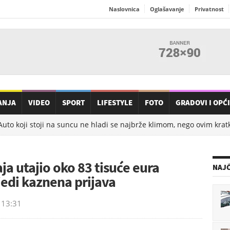
Naslovnica
Oglašavanje
Privatnost
ANJA
VIDEO
SPORT
LIFESTYLE
FOTO
GRADOVI I OPĆ
Auto koji stoji na suncu ne hladi se najbrže klimom, nego ovim kra
ja utajio oko 83 tisuće eura
NAJČ
ijedi kaznena prijava
13:31