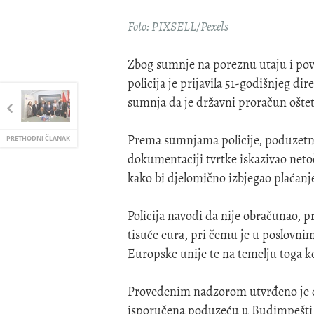
Foto: PIXSELL/Pexels
Zbog sumnje na poreznu utaju i pov
policija je prijavila 51-godišnjeg d
sumnja da je državni proračun ošteti
Prema sumnjama policije, poduzetnik
PRETHODNI ČLANAK
dokumentaciji tvrtke iskazivao net
kako bi djelomično izbjegao plaćanj
Policija navodi da nije obračunao, 
tisuće eura, pri čemu je u poslovn
Europske unije te na temelju toga k
Provedenim nadzorom utvrđeno je da
isporučena poduzeću u Budimpešti, 