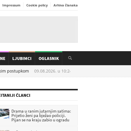
Impressum
Cookie policy
Arhiva članaka
INE
LJUBIMCI
OGLASNIK
tkim postupkom
09.08.2026. u
10:24
[VIDEO] SHOW U KONJŠČINI: Na
ITANIJI ČLANCI
Drama u ranim jutarnjim satima:
Prijetio ženi pa bježao policiji.
Pijan se na kraju zabio u ogradu