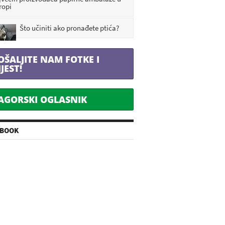
ropi
Što učiniti ako pronađete ptića?
OŠALJITE NAM FOTKE I
IJEST!
AGORSKI OGLASNIK
EBOOK