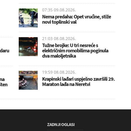
07:35 09.08.2026.
Nema predaha: Opet vrućine, stiže
novi toplinski val
21:03 08.08.2026.
Tužne brojke: U tri nesreće s
udaru
električnim romobilima poginula
dva maloljetnika
19:59 08.08.2026.
Krapinski lađari uspješno završili 29.
ona
Maraton lađa na Neretvi
šten
ZADNJI OGLASI