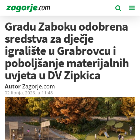
Gradu Zaboku odobrena
sredstva za dječje
igralište u Grabrovcu i
poboljšanje materijalnih
uvjeta u DV Zipkica
Autor
Zagorje.com
02 lipnja, 2026. u
11:48