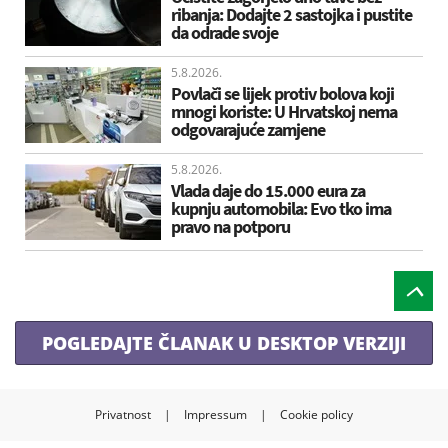
ribanja: Dodajte 2 sastojka i pustite
da odrade svoje
5.8.2026.
Povlači se lijek protiv bolova koji
mnogi koriste: U Hrvatskoj nema
odgovarajuće zamjene
5.8.2026.
Vlada daje do 15.000 eura za
kupnju automobila: Evo tko ima
pravo na potporu
POGLEDAJTE ČLANAK U DESKTOP VERZIJI
Privatnost
|
Impressum
|
Cookie policy