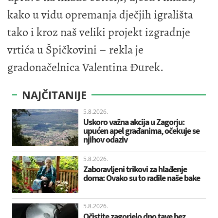
kako u vidu opremanja dječjih igrališta
tako i kroz naš veliki projekt izgradnje
vrtića u Špičkovini – rekla je
gradonačelnica Valentina Đurek.
NAJČITANIJE
5.8.2026.
Uskoro važna akcija u Zagorju:
upućen apel građanima, očekuje se
njihov odaziv
5.8.2026.
Zaboravljeni trikovi za hlađenje
doma: Ovako su to radile naše bake
5.8.2026.
Očistite zagorjelo dno tave bez