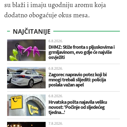
su blaži i imaju ugodniju aromu koja
dodatno obogaćuje okus mesa.
NAJČITANIJE
6.8.2026.
DHMZ: Stiže fronta s pljuskovima i
grmljavinom, evo gdje će najviše
osvježiti
6.8.2026.
Zagorec napravio potez koji bi
mnogi trebali slijediti: policija
poslala važan apel
6.8.2026.
Hrvatska pošta najavila veliku
novost: 'Počinje od sljedećeg
tjedna...'
7.8.2026.