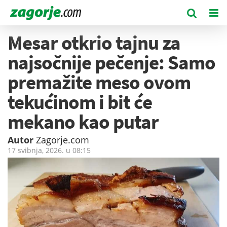
Mesar otkrio tajnu za
najsočnije pečenje: Samo
premažite meso ovom
tekućinom i bit će
mekano kao putar
Autor
Zagorje.com
17 svibnja, 2026. u
08:15