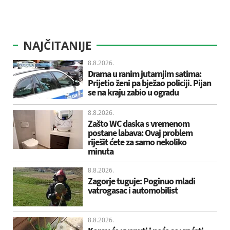
NAJČITANIJE
8.8.2026.
Drama u ranim jutarnjim satima:
Prijetio ženi pa bježao policiji. Pijan
se na kraju zabio u ogradu
8.8.2026.
Zašto WC daska s vremenom
postane labava: Ovaj problem
riješit ćete za samo nekoliko
minuta
8.8.2026.
Zagorje tuguje: Poginuo mladi
vatrogasac i automobilist
8.8.2026.