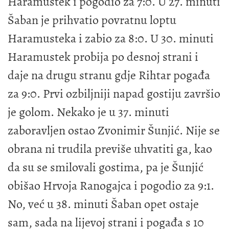
Haramustek i pogodio za 7:0. U 27. minuti
Šaban je prihvatio povratnu loptu
Haramusteka i zabio za 8:0. U 30. minuti
Haramustek probija po desnoj strani i
daje na drugu stranu gdje Rihtar pogađa
za 9:0. Prvi ozbiljniji napad gostiju završio
je golom. Nekako je u 37. minuti
zaboravljen ostao Zvonimir Šunjić. Nije se
obrana ni trudila previše uhvatiti ga, kao
da su se smilovali gostima, pa je Šunjić
obišao Hrvoja Ranogajca i pogodio za 9:1.
No, već u 38. minuti Šaban opet ostaje
sam, sada na lijevoj strani i pogađa s 10