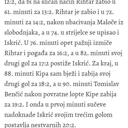
12:2, da bi na sličan način Rihtar zabio u
61. minuti za 13:2. Rihtar je zabio i u 72.
minuti za 14:2, nakon ubacivanja Maloče iz
slobodnjaka, a u 74. u strijelce se upisao i
Iskrić. U 76. minuti opet pažnji izmiče
Rihtar i pogađa za 16:2, a u 82. minuti svoj
drugi gol za 17:2 postiže Iskrić. Za kraj, u
88. minuti Kipa sam bježi i zabija svoj
drugi gol za 18:2, a u 90. minuti Tomislav
Benčić nakon povratne lopte Kipe zabija
za 19:2. I onda u prvoj minuti sučeve
nadoknade Iskrić svojim trećim golom
postavlja nestvarnih 20:2.