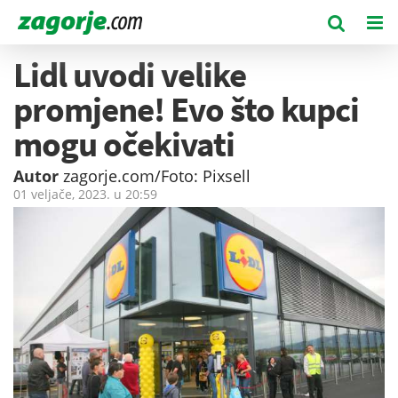
Lidl uvodi velike
promjene! Evo što kupci
mogu očekivati
Autor
zagorje.com/Foto: Pixsell
01 veljače, 2023. u
20:59