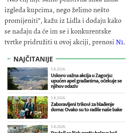
izgleda kupcima, nego želimo nešto
promijeniti”, kažu iz Lidla i dodaju kako
se nadaju da će im se i konkurentske
tvrtke pridružiti u ovoj akciji, prenosi
N1
.
NAJČITANIJE
5.8.2026.
Uskoro važna akcija u Zagorju:
upućen apel građanima, očekuje se
njihov odaziv
5.8.2026.
Zaboravljeni trikovi za hlađenje
doma: Ovako su to radile naše bake
5.8.2026.
Povlači se lijek protiv bolova koji