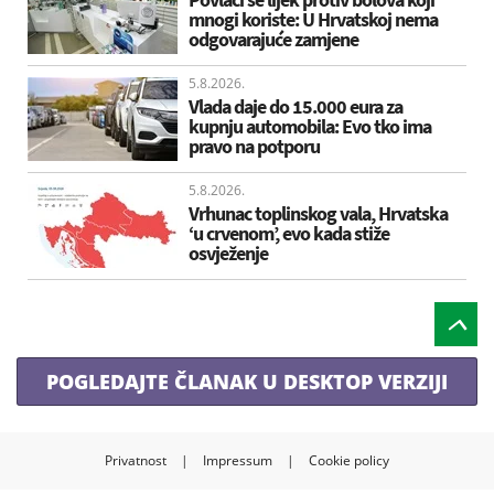
mnogi koriste: U Hrvatskoj nema
odgovarajuće zamjene
5.8.2026.
Vlada daje do 15.000 eura za
kupnju automobila: Evo tko ima
pravo na potporu
5.8.2026.
Vrhunac toplinskog vala, Hrvatska
‘u crvenom’, evo kada stiže
osvježenje
POGLEDAJTE ČLANAK U DESKTOP VERZIJI
Privatnost
|
Impressum
|
Cookie policy