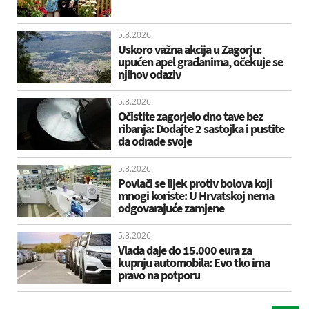
5.8.2026.
Uskoro važna akcija u Zagorju:
upućen apel građanima, očekuje se
njihov odaziv
5.8.2026.
Očistite zagorjelo dno tave bez
ribanja: Dodajte 2 sastojka i pustite
da odrade svoje
5.8.2026.
Povlači se lijek protiv bolova koji
mnogi koriste: U Hrvatskoj nema
odgovarajuće zamjene
5.8.2026.
Vlada daje do 15.000 eura za
kupnju automobila: Evo tko ima
pravo na potporu