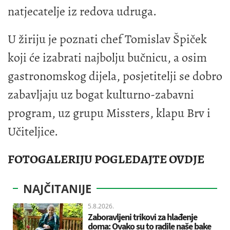
natjecatelje iz redova udruga.
U žiriju je poznati chef Tomislav Špiček
koji će izabrati najbolju bučnicu, a osim
gastronomskog dijela, posjetitelji se dobro
zabavljaju uz bogat kulturno-zabavni
program, uz grupu Missters, klapu Brv i
Učiteljice.
FOTOGALERIJU POGLEDAJTE OVDJE
NAJČITANIJE
5.8.2026.
Zaboravljeni trikovi za hlađenje
doma: Ovako su to radile naše bake